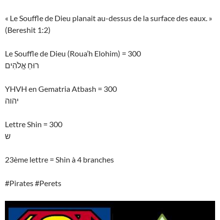
« Le Souffle de Dieu planait au-dessus de la surface des eaux. »
(Bereshit 1:2)
Le Souffle de Dieu (Roua’h Elohim) = 300
רוּחַ אֱלֹהִים
YHVH en Gematria Atbash = 300
יהוה
Lettre Shin = 300
ש
23ème lettre = Shin à 4 branches
#Pirates #Perets