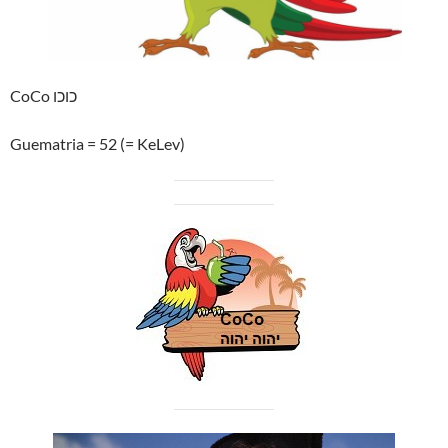
CoCo כוכו
Guematria = 52 (= KeLev)