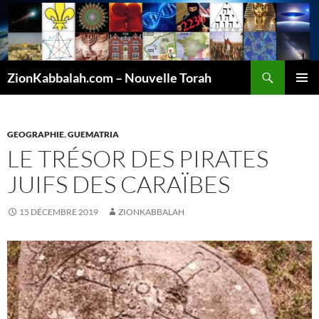
Recherche
ZionKabbalah.com – Nouvelle Torah
ALLER
MENU
AU
PRINCI
CONTENU
GEOGRAPHIE
,
GUEMATRIA
LE TRÉSOR DES PIRATES
JUIFS DES CARAÏBES
15 DÉCEMBRE 2019
ZIONKABBALAH