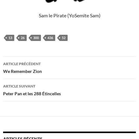
Sam le Pirate (YoSemite Sam)
13
26
300
436
52
Navigation
ARTICLE PRÉCÉDENT
des
We Remember Zion
articles
ARTICLE SUIVANT
Peter Pan et les 288 Étincelles
ARTICLES RÉCENTS