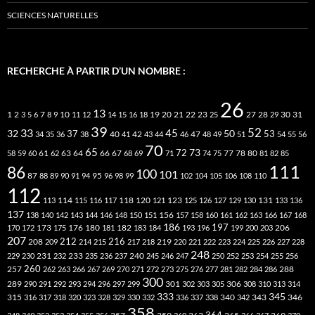
SCIENCES NATURELLES
RECHERCHE À PARTIR D’UN NOMBRE :
26
13
2
7
10
20
21
22
23
27
31
1
3
5
6
8
9
11
12
14
15
16
18
19
25
28
29
30
39
52
33
45
32
37
50
40
42
53
34
35
36
38
41
43
44
46
47
48
49
51
54
55
56
70
65
73
72
63
66
78
80
58
59
60
61
62
64
67
68
69
71
74
75
77
81
82
85
111
86
100
101
87
95
88
89
90
91
94
96
98
99
102
104
105
106
108
110
112
118
120
113
114
115
116
117
121
123
125
126
127
129
130
131
133
136
137
138
140
142
143
144
146
148
150
151
156
157
158
160
161
162
163
166
167
168
186
173
182
197
206
170
172
175
176
180
181
183
184
193
196
199
200
203
207
212
216
219
208
209
214
215
217
218
220
221
222
223
224
225
226
227
228
248
240
229
230
231
232
233
235
236
237
245
246
247
250
252
253
254
255
256
260
257
262
263
266
267
269
270
271
272
273
275
276
277
281
282
284
286
288
300
301
306
289
290
291
292
293
294
296
297
299
302
303
305
308
310
313
314
333
345
315
340
346
316
317
318
320
323
328
329
330
332
336
337
338
342
343
358