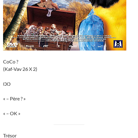
CoCo ?
(Kaf-Vav 26 X 2)
כוכו
« – Père ? »
« – OK »
Trésor