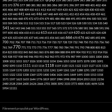
357
359
363
364
365
369
348
349
352
353
354
355
356
360
366
367
370
376
377
386
391
402
372
373
380
381
382
383
385
389
396
397
399
400
401
404
412
405
406
407
408
409
410
411
414
417
419
420
421
422
424
428
430
433
435
441
444
446
436
439
440
445
447
448
449
450
451
452
453
454
456
458
459
461
463
464
466
468
470
472
473
474
479
481
484
486
488
491
493
494
496
500
501
502
516
503
504
505
506
511
512
514
515
517
520
523
524
526
528
530
531
534
535
540
541
542
543
546
548
551
553
555
557
565
571
572
573
576
580
581
586
588
591
596
613
611
620
597
600
602
606
610
612
614
615
616
617
619
622
623
625
626
628
666
676
629
631
633
634
635
637
641
646
651
656
661
665
670
682
685
692
696
700
702
706
707
708
711
713
716
719
720
727
728
729
732
748
750
753
755
756
760
770
777
761
769
771
772
773
775
776
780
783
784
790
791
793
798
800
805
813
814
823
830
832
845
860
861
865
876
880
884
888
894
899
904
910
911
913
914
916
1000
925
928
937
938
940
946
950
951
962
963
971
972
976
987
999
1001
1004
1006
1008
1012
1015
1017
1026
1030
1032
1034
1046
1053
1058
1075
1078
1085
1091
1118
1111
1092
1093
1110
1113
1116
1119
1120
1121
1122
1123
1127
1131
1136
1155
1169
1170
1203
1212
1231
1232
1241
1249
1261
1267
1288
1291
1307
1310
1315
1322
1332
1338
1369
1370
1400
1406
1426
1441
1449
1495
1500
1553
1558
1571
1597
1623
1633
1644
1776
1819
1837
1984
1998
2000
2024
2053
2222
2236
2480
2528
2584
2600
2626
2666
2701
3000
3092
3333
3773
4000
4181
4694
5236
5954
11111
Fièrement propulsé par WordPress