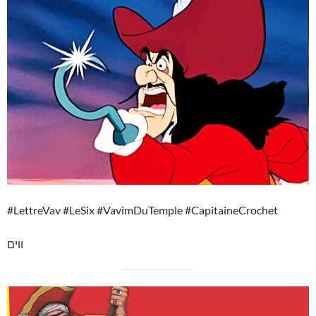
#LettreVav #LeSix #VavimDuTemple #CapitaineCrochet
ווים