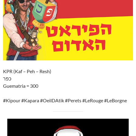
KPR (Kaf – Peh – Resh)
כפר
Guematria = 300
#Kipour #Kapara #OeilDAtik #Perets #LeRouge #LeBorgne