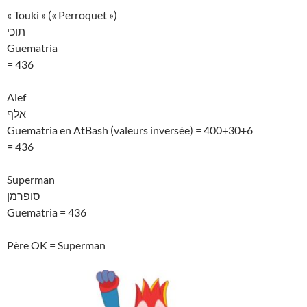
« Touki » (« Perroquet »)
תוכי
Guematria
= 436
Alef
אלף
Guematria en AtBash (valeurs inversée) = 400+30+6
= 436
Superman
סופרמן
Guematria = 436
Père OK = Superman