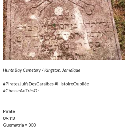
Hunts Bay Cemetery / Kingston, Jamaïque
#PiratesJuifsDesCaraïbes #HistoireOubliée
#ChasseAuTrésOr
Pirate
פיראט
Guematria = 300