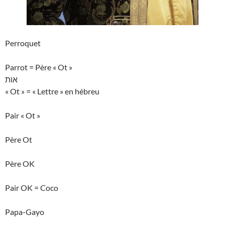
Perroquet
Parrot = Père « Ot »
אות
« Ot » = « Lettre » en hébreu
Pair « Ot »
Père Ot
Père OK
Pair OK = Coco
Papa-Gayo