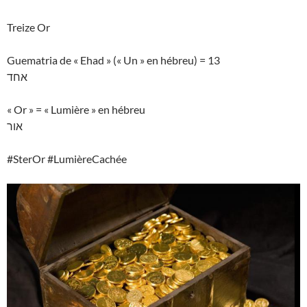
Treize Or
Guematria de « Ehad » (« Un » en hébreu) = 13
אחד
« Or » = « Lumière » en hébreu
אור
#SterOr #LumièreCachée