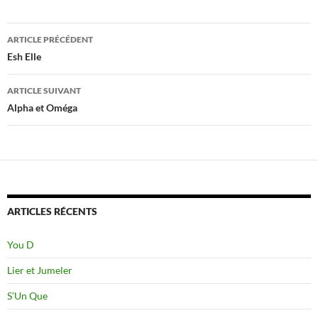
Navigation
ARTICLE PRÉCÉDENT
des
Esh Elle
articles
ARTICLE SUIVANT
Alpha et Oméga
ARTICLES RÉCENTS
You D
Lier et Jumeler
S’Un Que