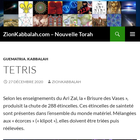
Recherche
ZionKabbalah.com – Nouvelle Torah
ALLER
MENU
AU
PRINCI
CONTENU
GUEMATRIA
,
KABBALAH
TETRIS
27 DÉCEMBRE 2020
ZIONKABBALAH
Selon les enseignements du Ari Zal, la « Brisure des Vases »,
produisit la chute de 288 étincelles. Ces étincelles de sainteté
sont présentes dans l’ensemble du monde matériel. Mélangées
aux « écorces » (« klipot »), elles doivent être triées puis
réélevées.