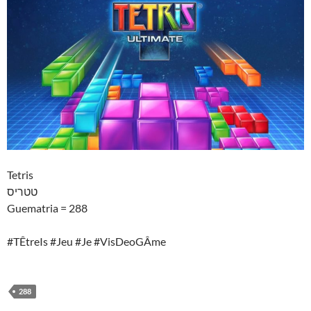
Tetris
טטריס
Guematria = 288
#TÊtreIs #Jeu #Je #VisDeoGÂme
288