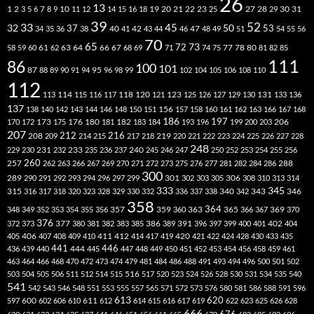
26
13
2
7
10
20
21
22
23
27
31
1
3
5
6
8
9
11
12
14
15
16
18
19
25
28
29
30
39
52
33
45
32
37
50
40
42
53
34
35
36
38
41
43
44
46
47
48
49
51
54
55
56
70
65
73
72
63
66
78
80
58
59
60
61
62
64
67
68
69
71
74
75
77
81
82
85
111
86
100
101
87
95
88
89
90
91
94
96
98
99
102
104
105
106
108
110
112
118
120
113
114
115
116
117
121
123
125
126
127
129
130
131
133
136
137
138
140
142
143
144
146
148
150
151
156
157
158
160
161
162
163
166
167
168
186
173
182
197
206
170
172
175
176
180
181
183
184
193
196
199
200
203
207
212
216
219
208
209
214
215
217
218
220
221
222
223
224
225
226
227
228
248
240
229
230
231
232
233
235
236
237
245
246
247
250
252
253
254
255
256
260
257
262
263
266
267
269
270
271
272
273
275
276
277
281
282
284
286
288
300
301
306
289
290
291
292
293
294
296
297
299
302
303
305
308
310
313
314
333
345
315
340
346
316
317
318
320
323
328
329
330
332
336
337
338
342
343
358
357
359
363
364
365
369
348
349
352
353
354
355
356
360
366
367
370
376
377
386
391
402
372
373
380
381
382
383
385
389
396
397
399
400
401
404
412
405
406
407
408
409
410
411
414
417
419
420
421
422
424
428
430
433
435
441
444
446
436
439
440
445
447
448
449
450
451
452
453
454
456
458
459
461
463
464
466
468
470
472
473
474
479
481
484
486
488
491
493
494
496
500
501
502
516
503
504
505
506
511
512
514
515
517
520
523
524
526
528
530
531
534
535
540
541
542
543
546
548
551
553
555
557
565
571
572
573
576
580
581
586
588
591
596
613
611
620
597
600
602
606
610
612
614
615
616
617
619
622
623
625
626
628
666