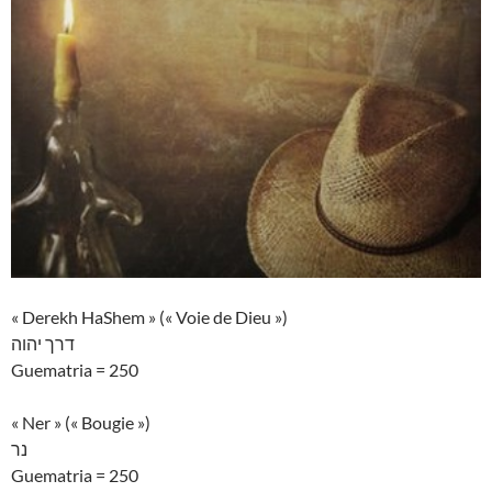
« Derekh HaShem » (« Voie de Dieu »)
דרך יהוה
Guematria = 250
« Ner » (« Bougie »)
נר
Guematria = 250