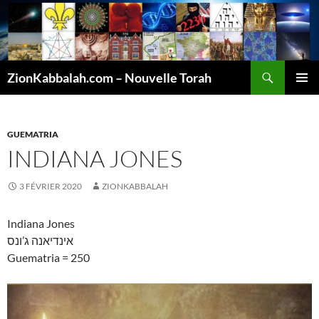
Recherche
ZionKabbalah.com – Nouvelle Torah
ALLER
MENU
AU
PRINCI
CONTENU
GUEMATRIA
INDIANA JONES
3 FÉVRIER 2020
ZIONKABBALAH
Indiana Jones
אינדיאנה ג’ונס
Guematria = 250