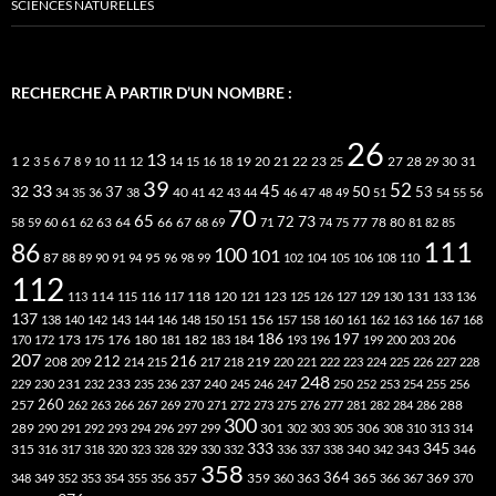
SCIENCES NATURELLES
RECHERCHE À PARTIR D’UN NOMBRE :
26
13
2
7
10
20
21
22
23
27
31
1
3
5
6
8
9
11
12
14
15
16
18
19
25
28
29
30
39
52
33
45
32
37
50
40
42
53
34
35
36
38
41
43
44
46
47
48
49
51
54
55
56
70
65
73
72
63
66
78
80
58
59
60
61
62
64
67
68
69
71
74
75
77
81
82
85
111
86
100
101
87
95
88
89
90
91
94
96
98
99
102
104
105
106
108
110
112
118
120
113
114
115
116
117
121
123
125
126
127
129
130
131
133
136
137
138
140
142
143
144
146
148
150
151
156
157
158
160
161
162
163
166
167
168
186
173
182
197
206
170
172
175
176
180
181
183
184
193
196
199
200
203
207
212
216
219
208
209
214
215
217
218
220
221
222
223
224
225
226
227
228
248
240
229
230
231
232
233
235
236
237
245
246
247
250
252
253
254
255
256
260
257
262
263
266
267
269
270
271
272
273
275
276
277
281
282
284
286
288
300
301
306
289
290
291
292
293
294
296
297
299
302
303
305
308
310
313
314
333
345
315
340
346
316
317
318
320
323
328
329
330
332
336
337
338
342
343
358
357
359
363
364
365
369
348
349
352
353
354
355
356
360
366
367
370