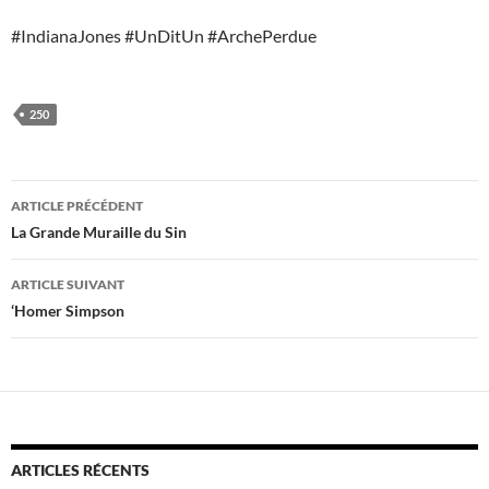
#IndianaJones #UnDitUn #ArchePerdue
250
Navigation
ARTICLE PRÉCÉDENT
des
La Grande Muraille du Sin
articles
ARTICLE SUIVANT
‘Homer Simpson
ARTICLES RÉCENTS