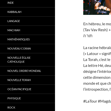
INDE
KABBALAH
LANGAGE
En hébreu, le mo
(Tav Vav Resh) + 
MACHIAH
תור ה
MATHÉMATIQUES
La racine hébraï
NOUVEAU CORAN
(« Latour » signif
NOUVELLE ÉGLISE
La Torah, c’est le
CATHOLIQUE
La lettre Hé, d
désigne l’intéri
NOUVEL ORDRE MONDIAL
cette dimension
NOUVELLE TORAH
monde et que ch
l’introspection, 
OCÉAN PACIFIQUE
PHYSIQUE
#LaTour #Magda
ROCK