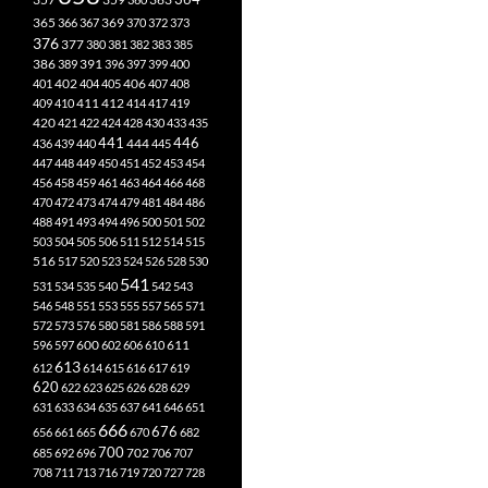
365
369
366
367
370
372
373
376
377
380
381
382
383
385
386
391
389
396
397
399
400
402
401
404
405
406
407
408
412
409
410
411
414
417
419
420
421
422
424
428
430
433
435
441
444
446
436
439
440
445
447
448
449
450
451
452
453
454
456
458
459
461
463
464
466
468
470
472
473
474
479
481
484
486
488
491
493
494
496
500
501
502
503
504
505
506
511
512
514
515
516
517
520
523
524
526
528
530
541
531
534
535
540
542
543
546
548
551
553
555
557
565
571
572
573
576
580
581
586
588
591
611
596
597
600
602
606
610
613
612
614
615
616
617
619
620
622
623
625
626
628
629
631
633
634
635
637
641
646
651
666
676
656
661
665
670
682
700
702
685
692
696
706
707
708
711
713
716
719
720
727
728