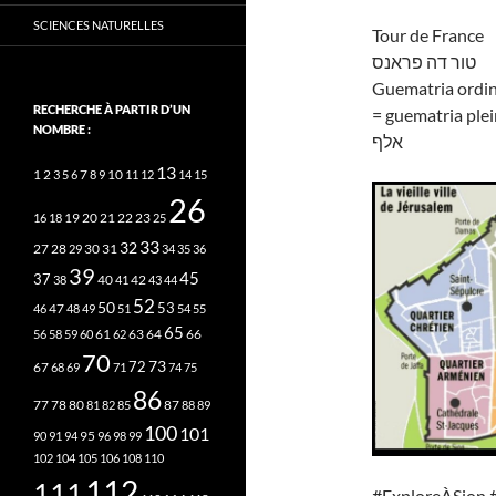
SCIENCES NATURELLES
Tour de France
טור דה פראנס
Guematria ordin
RECHERCHE À PARTIR D’UN
= guematria plei
NOMBRE :
אלף
13
2
7
10
1
3
5
6
8
9
11
12
14
15
26
20
21
22
23
16
18
19
25
33
32
27
31
28
29
30
34
35
36
39
45
37
40
42
38
41
43
44
52
50
53
46
47
48
49
51
54
55
65
63
66
56
58
59
60
61
62
64
70
73
72
67
68
69
71
74
75
86
78
80
87
77
81
82
85
88
89
100
101
95
90
91
94
96
98
99
102
104
105
106
108
110
112
111
#ExploreÀSion 