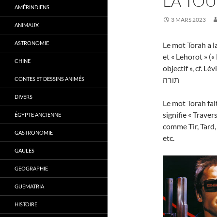
LA TO
AMÉRINDIENS
3 MARS 2023
ANIMAUX
ASTRONOMIE
Le mot Torah a l
et « Lehorot » («
CHINE
objectif », cf. Lé
תורה
CONTES ET DESSINS ANIMÉS
DIVERS
Le mot Torah fai
signifie « Traver
ÉGYPTE ANCIENNE
comme Tir, Tard, 
GASTRONOMIE
etc.
GAULES
GEOGRAPHIE
GUEMATRIA
HISTOIRE