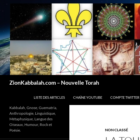
Recherche
ZionKabbalah.com – Nouvelle Torah
ALLER AU CONTENU
LISTE DES ARTICLES
CHAÎNE YOUTUBE
COMPTE TWITTER
Kabbalah, Gnose, Guematria,
Anthropologie, Linguistique,
Métaphysique, Langue des
Oiseaux, Humour, Rock et
NON CLASSÉ
Poésie.