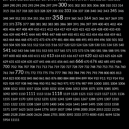
300
301
306
289
290
291
292
293
294
296
297
299
302
303
305
308
310
313
314
333
345
315
340
346
316
317
318
320
323
328
329
330
332
336
337
338
342
343
358
357
359
363
364
365
369
348
349
352
353
354
355
356
360
366
367
370
376
377
386
391
402
372
373
380
381
382
383
385
389
396
397
399
400
401
404
412
405
406
407
408
409
410
411
414
417
419
420
421
422
424
428
430
433
435
441
444
446
436
439
440
445
447
448
449
450
451
452
453
454
456
458
459
461
463
464
466
468
470
472
473
474
479
481
484
486
488
491
493
494
496
500
501
502
516
503
504
505
506
511
512
514
515
517
520
523
524
526
528
530
531
534
535
540
541
542
543
546
548
551
553
555
557
565
571
572
573
576
580
581
586
588
591
596
613
611
620
597
600
602
606
610
612
614
615
616
617
619
622
623
625
626
628
666
676
629
631
633
634
635
637
641
646
651
656
661
665
670
682
685
692
696
700
702
706
707
708
711
713
716
719
720
727
728
729
732
748
750
753
755
756
760
770
777
761
769
771
772
773
775
776
780
783
784
790
791
793
798
800
805
813
814
823
830
832
845
860
861
865
876
880
884
888
894
899
904
910
911
913
914
916
1000
925
928
937
938
940
946
950
951
962
963
971
972
976
987
999
1001
1004
1006
1008
1012
1015
1017
1026
1030
1032
1034
1046
1053
1058
1075
1078
1085
1091
1118
1111
1092
1093
1110
1113
1116
1119
1120
1121
1122
1123
1127
1131
1136
1155
1169
1170
1203
1212
1231
1232
1241
1249
1261
1267
1288
1291
1307
1310
1315
1322
1332
1338
1369
1370
1400
1406
1426
1441
1449
1495
1500
1553
1558
1571
1597
1623
1633
1644
1776
1819
1837
1984
1998
2000
2024
2053
2222
2236
2480
2528
2584
2600
2626
2666
2701
3000
3092
3333
3773
4000
4181
4694
5236
5954
11111