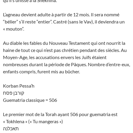
qu’il s’unisse à la Shekhina.
L’agneau devient adulte à partir de 12 mois. Il sera nommé
“bélier” s’il reste “entier”. Castré (sans le Vav), il deviendra un
« mouton”.
Au diable les fables du Nouveau Testament qui ont nourrit la
haine de tout ce qui n’est pas chrétien pendant des siècles. Au
Moyen-Age, les accusations envers les Juifs étaient
nombreuses durant la période de Pâques. Nombre d’entre-eux,
enfants compris, furent mis au bûcher.
Korban Pessa’h
קורבן פסח
Guematria classique = 506
Le premier mot de la Torah ayant 506 pour guematria est
« Tokhlena » (« Tu mangeras »)
תאכלנה