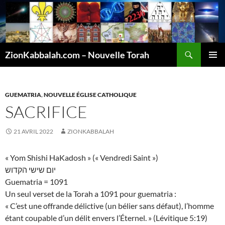
Recherche
ZionKabbalah.com – Nouvelle Torah
ALLER
MENU
AU
PRINCI
CONTENU
GUEMATRIA
,
NOUVELLE ÉGLISE CATHOLIQUE
SACRIFICE
21 AVRIL 2022
ZIONKABBALAH
« Yom Shishi HaKadosh » (« Vendredi Saint »)
יום שישי הקדוש
Guematria = 1091
Un seul verset de la Torah a 1091 pour guematria :
« C’est une offrande délictive (un bélier sans défaut), l’homme
étant coupable d’un délit envers l’Éternel. » (Lévitique 5:19)