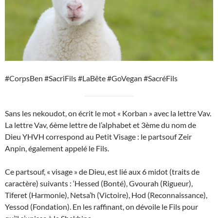
#CorpsBen #SacriFils #LaBête #GoVegan #SacréFils
Sans les nekoudot, on écrit le mot « Korban » avec la lettre Vav.
La lettre Vav, 6ème lettre de l’alphabet et 3ème du nom de
Dieu YHVH correspond au Petit Visage : le partsouf Zeir
Anpin, également appelé le Fils.
Ce partsouf, « visage » de Dieu, est lié aux 6 midot (traits de
caractère) suivants : ‘Hessed (Bonté), Gvourah (Rigueur),
Tiferet (Harmonie), Netsa’h (Victoire), Hod (Reconnaissance),
Yessod (Fondation). En les raffinant, on dévoile le Fils pour