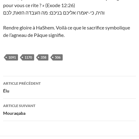
pour vous ce rite ? » (Exode 12:26)
והיה, כי-יאמרו אליכם בניכם: מה העבדה הזאת, לכם
Rendre gloire à HaShem. Voilà ce que le sacrifice symbolique
de l’agneau de Pâque signifie.
1091
1170
358
506
Navigation
ARTICLE PRÉCÉDENT
des
Élu
articles
ARTICLE SUIVANT
Mouraqaba