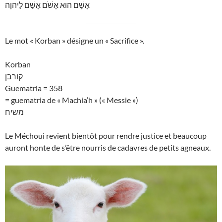
אָשָׁם הוּא אָשֹׁם אָשַׁם לַיהוָה
Le mot « Korban » désigne un « Sacrifice ».
Korban
קורבן
Guematria = 358
= guematria de « Machia’h » (« Messie »)
משיח
Le Méchoui revient bientôt pour rendre justice et beaucoup
auront honte de s’être nourris de cadavres de petits agneaux.