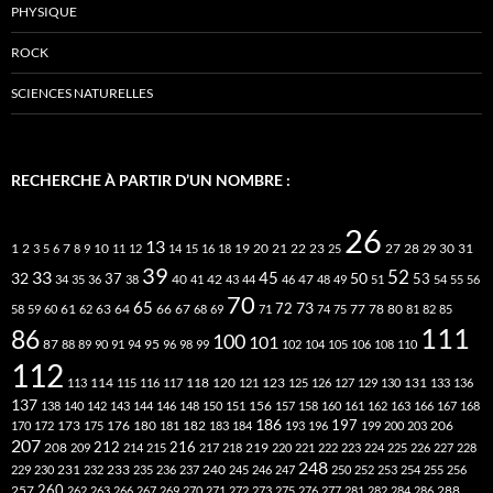
PHYSIQUE
ROCK
SCIENCES NATURELLES
RECHERCHE À PARTIR D’UN NOMBRE :
26
13
2
7
10
20
21
22
23
27
31
1
3
5
6
8
9
11
12
14
15
16
18
19
25
28
29
30
39
52
33
45
32
37
50
40
42
53
34
35
36
38
41
43
44
46
47
48
49
51
54
55
56
70
65
73
72
63
66
78
80
58
59
60
61
62
64
67
68
69
71
74
75
77
81
82
85
111
86
100
101
87
95
88
89
90
91
94
96
98
99
102
104
105
106
108
110
112
118
120
113
114
115
116
117
121
123
125
126
127
129
130
131
133
136
137
138
140
142
143
144
146
148
150
151
156
157
158
160
161
162
163
166
167
168
186
173
182
197
206
170
172
175
176
180
181
183
184
193
196
199
200
203
207
212
216
219
208
209
214
215
217
218
220
221
222
223
224
225
226
227
228
248
240
229
230
231
232
233
235
236
237
245
246
247
250
252
253
254
255
256
260
257
262
263
266
267
269
270
271
272
273
275
276
277
281
282
284
286
288