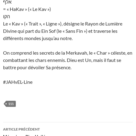
אלף
= « HaKav » (« Le Kav »)
הקו
Le « Kav » (« Trait », « Ligne »), désigne le Rayon de Lumière
Divine qui part du Ein Sof (le « Sans Fin ») et traverse les
différents mondes jusqu’au notre.
On comprend les secrets de la Merkavah, le « Char » céleste, en
combattant les chars ennemis. Dieu est Un, mais il faut se
battre pour dévoiler Sa présence.
#JAHvEL-Line
111
Navigation
ARTICLE PRÉCÉDENT