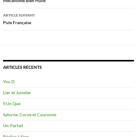
des
Mécanisme Bien Huilé
articles
ARTICLE SUIVANT
Pute Française
ARTICLES RÉCENTS
You D
Lier et Jumeler
S’Un Que
Saturne, Corne et Couronne
Un-Parfait
Réalise à Sion