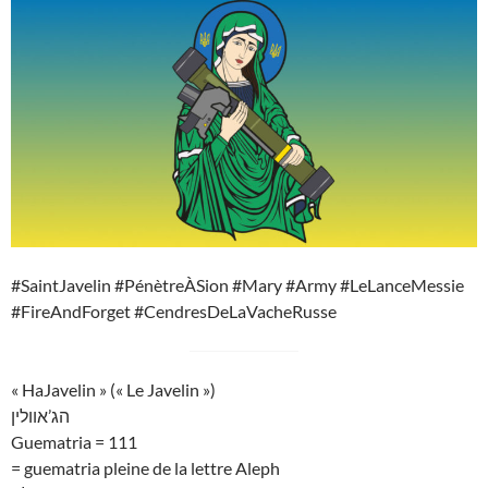
#SaintJavelin #PénètreÀSion #Mary #Army #LeLanceMessie
#FireAndForget #CendresDeLaVacheRusse
« HaJavelin » (« Le Javelin »)
הג’אוולין
Guematria = 111
= guematria pleine de la lettre Aleph