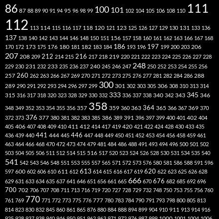
111
86
100
101
87
95
88
89
90
91
94
96
98
99
102
104
105
106
108
110
112
118
120
113
114
115
116
117
121
123
125
126
127
129
130
131
133
136
137
138
140
142
143
144
146
148
150
151
156
157
158
160
161
162
163
166
167
168
186
173
182
197
206
170
172
175
176
180
181
183
184
193
196
199
200
203
207
212
216
219
208
209
214
215
217
218
220
221
222
223
224
225
226
227
228
248
240
229
230
231
232
233
235
236
237
245
246
247
250
252
253
254
255
256
260
257
262
263
266
267
269
270
271
272
273
275
276
277
281
282
284
286
288
300
301
306
289
290
291
292
293
294
296
297
299
302
303
305
308
310
313
314
333
345
315
340
346
316
317
318
320
323
328
329
330
332
336
337
338
342
343
358
357
359
363
364
365
369
348
349
352
353
354
355
356
360
366
367
370
376
377
386
391
402
372
373
380
381
382
383
385
389
396
397
399
400
401
404
412
405
406
407
408
409
410
411
414
417
419
420
421
422
424
428
430
433
435
441
444
446
436
439
440
445
447
448
449
450
451
452
453
454
456
458
459
461
463
464
466
468
470
472
473
474
479
481
484
486
488
491
493
494
496
500
501
502
516
503
504
505
506
511
512
514
515
517
520
523
524
526
528
530
531
534
535
540
541
542
543
546
548
551
553
555
557
565
571
572
573
576
580
581
586
588
591
596
613
611
620
597
600
602
606
610
612
614
615
616
617
619
622
623
625
626
628
666
676
629
631
633
634
635
637
641
646
651
656
661
665
670
682
685
692
696
700
702
706
707
708
711
713
716
719
720
727
728
729
732
748
750
753
755
756
760
770
777
761
769
771
772
773
775
776
780
783
784
790
791
793
798
800
805
813
814
823
830
832
845
860
861
865
876
880
884
888
894
899
904
910
911
913
914
916
1000
925
928
937
938
940
946
950
951
962
963
971
972
976
987
999
1001
1004
1006