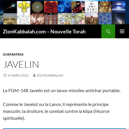
Recherche
ZionKabbalah.com – Nouvelle Torah
ALLER
MENU
AU
PRINCI
CONTENU
GUEMATRIA
JAVELIN
6 MARS 2022
ZIONKABBALAH
Le FGM-148 Javelin est un lance-missiles antichar portable.
Comme le Javelot ou la Lance, il représente le principe
masculin, la droiture, le combat contre la klipa (l’écorce
spirituelle).