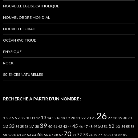
NOUVELLE ÉGLISE CATHOLIQUE
NOUVEL ORDRE MONDIAL
NOUVELLE TORAH
OCÉAN PACIFIQUE
PHYSIQUE
ROCK
SCIENCES NATURELLES
RECHERCHE À PARTIR D’UN NOMBRE :
26
13
2
7
10
20
21
22
23
27
31
1
3
5
6
8
9
11
12
14
15
16
18
19
25
28
29
30
39
52
33
45
32
37
50
40
42
53
34
35
36
38
41
43
44
46
47
48
49
51
54
55
56
70
65
73
72
63
66
78
80
58
59
60
61
62
64
67
68
69
71
74
75
77
81
82
85