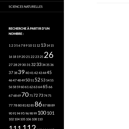
SCIENCES NATURELLES
RECHERCHE À PARTIR D’UN
NOMBRE :
13
2
7
10
1
3
5
6
8
9
11
12
14
15
26
20
21
22
23
16
18
19
25
33
32
27
31
28
29
30
34
35
36
39
45
37
40
42
38
41
43
44
52
50
53
46
47
48
49
51
54
55
65
63
66
56
58
59
60
61
62
64
70
73
72
67
68
69
71
74
75
86
78
80
87
77
81
82
85
88
89
100
101
95
90
91
94
96
98
99
102
104
105
106
108
110
112
111