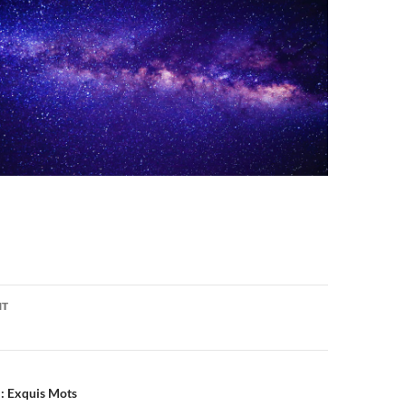
on
NT
 : Exquis Mots