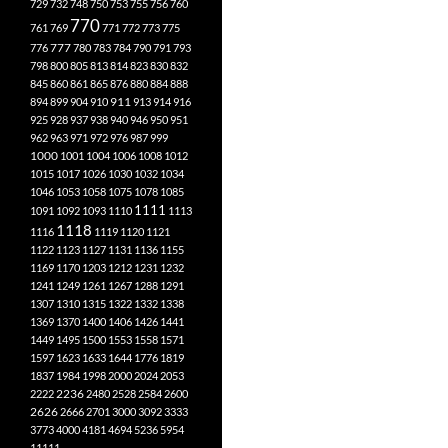
729
732
748
750
753
755
756
760
770
761
769
771
772
773
775
777
776
780
783
784
790
791
793
798
800
805
813
814
823
830
832
845
860
861
865
876
880
884
888
894
899
904
910
911
913
914
916
925
928
937
938
940
946
950
951
962
963
971
972
976
987
999
1000
1001
1004
1006
1008
1012
1015
1017
1026
1030
1032
1034
1046
1053
1058
1075
1078
1085
1111
1091
1092
1093
1110
1113
1118
1116
1119
1120
1121
1122
1123
1127
1131
1136
1155
1169
1170
1203
1212
1231
1232
1241
1249
1261
1267
1288
1291
1307
1310
1315
1322
1332
1338
1369
1370
1400
1406
1426
1441
1449
1495
1500
1553
1558
1571
1597
1623
1633
1644
1776
1819
1837
1984
1998
2000
2024
2053
2222
2236
2480
2528
2584
2600
2626
2666
2701
3000
3092
3333
3773
4000
4181
4694
5236
5954
11111