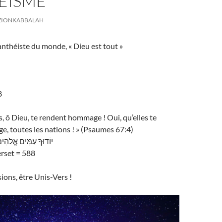
ÉISME
ZIONKABBALAH
anthéiste du monde, « Dieu est tout »
8
s, ô Dieu, te rendent hommage ! Oui, qu’elles te
, toutes les nations ! » (Psaumes 67:4)
יוֹדוּךָ עַמִּים אֱלֹהִים
rset = 588
isions, être Unis-Vers !