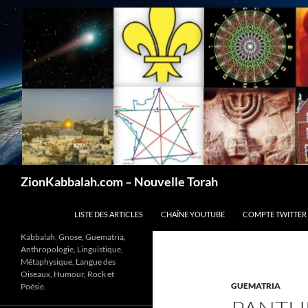
Recherche
ZionKabbalah.com – Nouvelle Torah
ALLER AU CONTENU
LISTE DES ARTICLES
CHAÎNE YOUTUBE
COMPTE TWITTER
Kabbalah, Gnose, Guematria,
Anthropologie, Linguistique,
Métaphysique, Langue des
Oiseaux, Humour, Rock et
GUEMATRIA
Poésie.