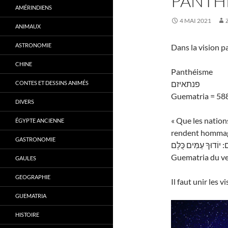
PANTH
AMÉRINDIENS
4 MAI 2021
ANIMAUX
ASTRONOMIE
Dans la vision p
CHINE
Panthéisme
פנתאיזם
CONTES ET DESSINS ANIMÉS
Guematria = 58
DIVERS
« Que les nation
ÉGYPTE ANCIENNE
rendent hommage
GASTRONOMIE
: יוֹדוּךָ עַמִּים כֻּלָּם
Guematria du ve
GAULES
GEOGRAPHIE
Il faut unir les v
GUEMATRIA
HISTOIRE