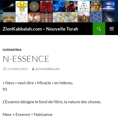
Recherche
ZionKabbalah.com – Nouvelle Torah
ALLER
MENU
AU
PRINCI
CONTENU
GUEMATRIA
N-ESSENCE
21 MARS 2021
ZIONKABBALAH
« Ness » veut dire « Miracle » en hébreu.
נס
L’Essence désigne le fond de l’être, la nature des choses.
Ness + Essence = Naissance