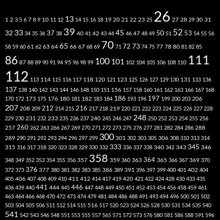
26
13
2
7
10
20
21
22
23
27
31
1
3
5
6
8
9
11
12
14
15
16
18
19
25
28
29
30
39
52
33
45
32
37
50
40
42
53
34
35
36
38
41
43
44
46
47
48
49
51
54
55
56
70
65
73
72
63
66
78
80
58
59
60
61
62
64
67
68
69
71
74
75
77
81
82
85
111
86
100
101
87
95
88
89
90
91
94
96
98
99
102
104
105
106
108
110
112
118
120
113
114
115
116
117
121
123
125
126
127
129
130
131
133
136
137
138
140
142
143
144
146
148
150
151
156
157
158
160
161
162
163
166
167
168
186
173
182
197
206
170
172
175
176
180
181
183
184
193
196
199
200
203
207
212
216
219
208
209
214
215
217
218
220
221
222
223
224
225
226
227
228
248
240
229
230
231
232
233
235
236
237
245
246
247
250
252
253
254
255
256
260
257
262
263
266
267
269
270
271
272
273
275
276
277
281
282
284
286
288
300
301
306
289
290
291
292
293
294
296
297
299
302
303
305
308
310
313
314
333
345
315
340
346
316
317
318
320
323
328
329
330
332
336
337
338
342
343
358
357
359
363
364
365
369
348
349
352
353
354
355
356
360
366
367
370
376
377
386
391
402
372
373
380
381
382
383
385
389
396
397
399
400
401
404
412
405
406
407
408
409
410
411
414
417
419
420
421
422
424
428
430
433
435
441
444
446
436
439
440
445
447
448
449
450
451
452
453
454
456
458
459
461
463
464
466
468
470
472
473
474
479
481
484
486
488
491
493
494
496
500
501
502
516
503
504
505
506
511
512
514
515
517
520
523
524
526
528
530
531
534
535
540
541
542
543
546
548
551
553
555
557
565
571
572
573
576
580
581
586
588
591
596