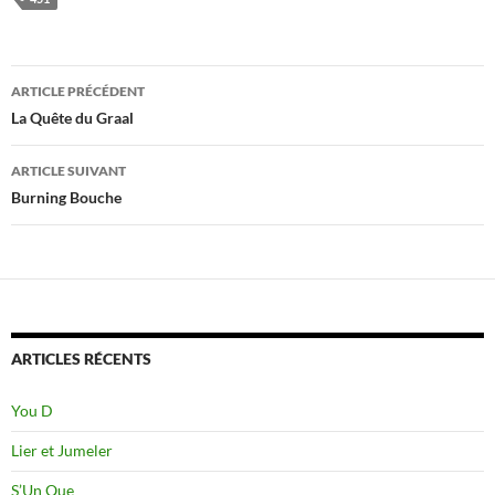
Navigation
ARTICLE PRÉCÉDENT
des
La Quête du Graal
articles
ARTICLE SUIVANT
Burning Bouche
ARTICLES RÉCENTS
You D
Lier et Jumeler
S’Un Que