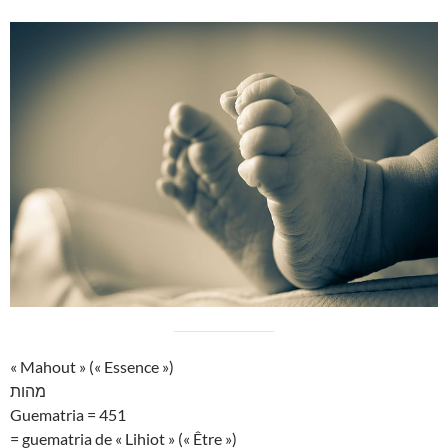
« Mahout » (« Essence »)
מהות
Guematria = 451
= guematria de « Lihiot » (« Être »)