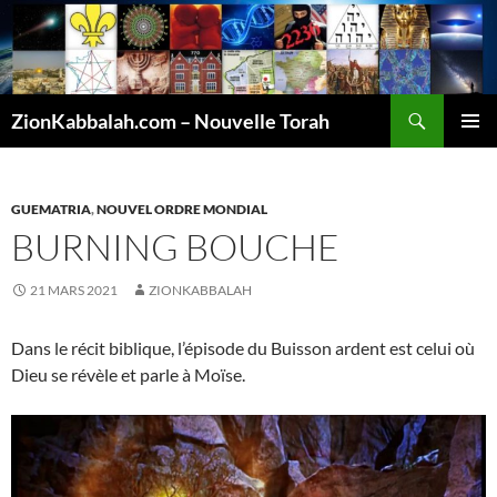
Recherche
ZionKabbalah.com – Nouvelle Torah
ALLER
MENU
AU
PRINCI
CONTENU
GUEMATRIA
,
NOUVEL ORDRE MONDIAL
BURNING BOUCHE
21 MARS 2021
ZIONKABBALAH
Dans le récit biblique, l’épisode du Buisson ardent est celui où
Dieu se révèle et parle à Moïse.