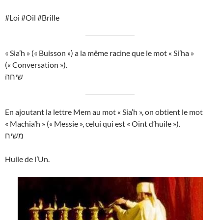
#Loi #Oil #Brille
« Sia’h » (« Buisson ») a la même racine que le mot « Si’ha »
(« Conversation »).
שיחה
En ajoutant la lettre Mem au mot « Sia’h », on obtient le mot
« Machia’h » (« Messie », celui qui est « Oint d’huile »).
משיח
Huile de l’Un.