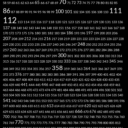
70
65
73
72
63
66
78
80
58
59
60
61
62
64
67
68
69
71
74
75
77
81
82
85
111
86
100
101
87
95
88
89
90
91
94
96
98
99
102
104
105
106
108
110
112
118
120
113
114
115
116
117
121
123
125
126
127
129
130
131
133
136
137
138
140
142
143
144
146
148
150
151
156
157
158
160
161
162
163
166
167
168
186
173
182
197
206
170
172
175
176
180
181
183
184
193
196
199
200
203
207
212
216
219
208
209
214
215
217
218
220
221
222
223
224
225
226
227
228
248
240
229
230
231
232
233
235
236
237
245
246
247
250
252
253
254
255
256
260
257
262
263
266
267
269
270
271
272
273
275
276
277
281
282
284
286
288
300
301
306
289
290
291
292
293
294
296
297
299
302
303
305
308
310
313
314
333
345
315
340
346
316
317
318
320
323
328
329
330
332
336
337
338
342
343
358
357
359
363
364
365
369
348
349
352
353
354
355
356
360
366
367
370
376
377
386
391
402
372
373
380
381
382
383
385
389
396
397
399
400
401
404
412
405
406
407
408
409
410
411
414
417
419
420
421
422
424
428
430
433
435
441
444
446
436
439
440
445
447
448
449
450
451
452
453
454
456
458
459
461
463
464
466
468
470
472
473
474
479
481
484
486
488
491
493
494
496
500
501
502
516
503
504
505
506
511
512
514
515
517
520
523
524
526
528
530
531
534
535
540
541
542
543
546
548
551
553
555
557
565
571
572
573
576
580
581
586
588
591
596
613
611
620
597
600
602
606
610
612
614
615
616
617
619
622
623
625
626
628
666
676
629
631
633
634
635
637
641
646
651
656
661
665
670
682
685
692
696
700
702
706
707
708
711
713
716
719
720
727
728
729
732
748
750
753
755
756
760
770
777
761
769
771
772
773
775
776
780
783
784
790
791
793
798
800
805
813