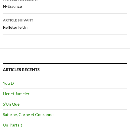
des
N-Essence
articles
ARTICLE SUIVANT
Refléter le Un
ARTICLES RÉCENTS
You D
Lier et Jumeler
S’Un Que
Saturne, Corne et Couronne
Un-Parfait