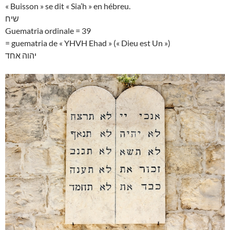
« Buisson » se dit « Sia’h » en hébreu.
שיח
Guematria ordinale = 39
= guematria de « YHVH Ehad » (« Dieu est Un »)
יהוה אחד