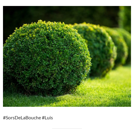
#SorsDeLaBouche #Luis