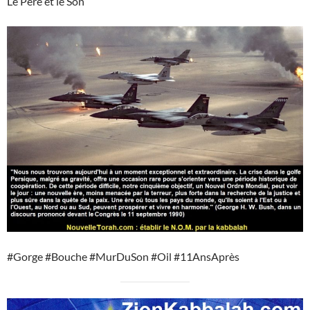
Le Père et le Son
#Gorge #Bouche #MurDuSon #Oil #11AnsAprès