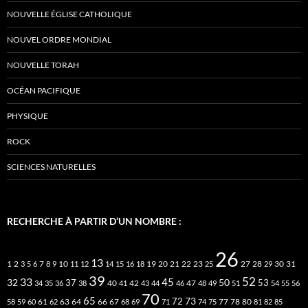
NOUVELLE ÉGLISE CATHOLIQUE
NOUVEL ORDRE MONDIAL
NOUVELLE TORAH
OCÉAN PACIFIQUE
PHYSIQUE
ROCK
SCIENCES NATURELLES
RECHERCHE À PARTIR D’UN NOMBRE :
26
13
2
7
10
20
21
22
23
27
31
1
3
5
6
8
9
11
12
14
15
16
18
19
25
28
29
30
39
52
33
45
32
37
50
40
42
53
34
35
36
38
41
43
44
46
47
48
49
51
54
55
56
70
65
73
72
63
66
78
80
58
59
60
61
62
64
67
68
69
71
74
75
77
81
82
85