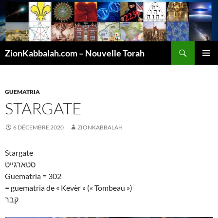
Recherche
ZionKabbalah.com – Nouvelle Torah
ALLER
MENU
AU
PRINCI
CONTENU
GUEMATRIA
STARGATE
6 DÉCEMBRE 2020
ZIONKABBALAH
Stargate
סטארגייט
Guematria = 302
= guematria de « Kevèr » (« Tombeau »)
קבר