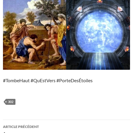
#TombeHaut #QuEstVers #PorteDesÉtoiles
302
Navigation
ARTICLE PRÉCÉDENT