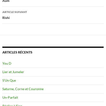
des
Aum
articles
ARTICLE SUIVANT
Rishi
ARTICLES RÉCENTS
You D
Lier et Jumeler
S’Un Que
Saturne, Corne et Couronne
Un-Parfait
Réalise à Sion