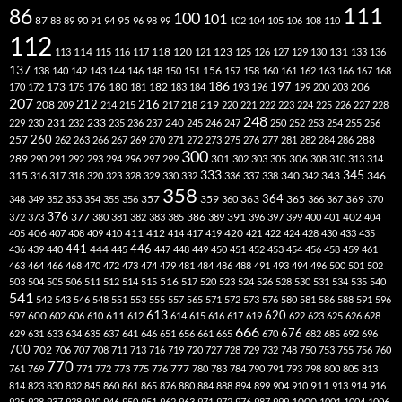
111
86
100
101
87
95
88
89
90
91
94
96
98
99
102
104
105
106
108
110
112
118
120
113
114
115
116
117
121
123
125
126
127
129
130
131
133
136
137
138
140
142
143
144
146
148
150
151
156
157
158
160
161
162
163
166
167
168
186
173
182
197
206
170
172
175
176
180
181
183
184
193
196
199
200
203
207
212
216
219
208
209
214
215
217
218
220
221
222
223
224
225
226
227
228
248
240
229
230
231
232
233
235
236
237
245
246
247
250
252
253
254
255
256
260
257
262
263
266
267
269
270
271
272
273
275
276
277
281
282
284
286
288
300
301
306
289
290
291
292
293
294
296
297
299
302
303
305
308
310
313
314
333
345
315
340
346
316
317
318
320
323
328
329
330
332
336
337
338
342
343
358
357
359
363
364
365
369
348
349
352
353
354
355
356
360
366
367
370
376
377
386
391
402
372
373
380
381
382
383
385
389
396
397
399
400
401
404
412
405
406
407
408
409
410
411
414
417
419
420
421
422
424
428
430
433
435
441
444
446
436
439
440
445
447
448
449
450
451
452
453
454
456
458
459
461
463
464
466
468
470
472
473
474
479
481
484
486
488
491
493
494
496
500
501
502
516
503
504
505
506
511
512
514
515
517
520
523
524
526
528
530
531
534
535
540
541
542
543
546
548
551
553
555
557
565
571
572
573
576
580
581
586
588
591
596
613
611
620
597
600
602
606
610
612
614
615
616
617
619
622
623
625
626
628
666
676
629
631
633
634
635
637
641
646
651
656
661
665
670
682
685
692
696
700
702
706
707
708
711
713
716
719
720
727
728
729
732
748
750
753
755
756
760
770
777
761
769
771
772
773
775
776
780
783
784
790
791
793
798
800
805
813
814
823
830
832
845
860
861
865
876
880
884
888
894
899
904
910
911
913
914
916
1000
925
928
937
938
940
946
950
951
962
963
971
972
976
987
999
1001
1004
1006