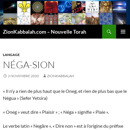
Recherche
ZionKabbalah.com – Nouvelle Torah
ALLER
MENU
AU
PRINCI
CONTENU
LANGAGE
NÉGA-SION
2 NOVEMBRE 2020
ZIONKABBALAH
« Il n’y a rien de plus haut que le Oneg, et rien de plus bas que le
Négua » (Sefer Yetsira)
« Oneg » veut dire « Plaisir » ; « Néga » signifie « Plaie ».
Le verbe latin « Negāre », « Dire non » est à l’origine du préfixe