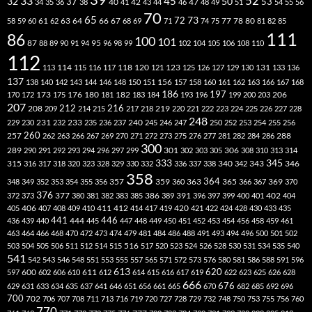
52
33
45
32
37
50
40
42
53
34
35
36
38
41
43
44
46
47
48
49
51
54
55
56
70
65
73
72
63
66
78
80
58
59
60
61
62
64
67
68
69
71
74
75
77
81
82
85
111
86
100
101
87
95
88
89
90
91
94
96
98
99
102
104
105
106
108
110
112
118
120
113
114
115
116
117
121
123
125
126
127
129
130
131
133
136
137
138
140
142
143
144
146
148
150
151
156
157
158
160
161
162
163
166
167
168
186
173
182
197
206
170
172
175
176
180
181
183
184
193
196
199
200
203
207
212
216
219
208
209
214
215
217
218
220
221
222
223
224
225
226
227
228
248
240
229
230
231
232
233
235
236
237
245
246
247
250
252
253
254
255
256
260
257
262
263
266
267
269
270
271
272
273
275
276
277
281
282
284
286
288
300
301
306
289
290
291
292
293
294
296
297
299
302
303
305
308
310
313
314
333
345
315
340
346
316
317
318
320
323
328
329
330
332
336
337
338
342
343
358
357
359
363
364
365
369
348
349
352
353
354
355
356
360
366
367
370
376
377
386
391
402
372
373
380
381
382
383
385
389
396
397
399
400
401
404
412
405
406
407
408
409
410
411
414
417
419
420
421
422
424
428
430
433
435
441
444
446
436
439
440
445
447
448
449
450
451
452
453
454
456
458
459
461
463
464
466
468
470
472
473
474
479
481
484
486
488
491
493
494
496
500
501
502
516
503
504
505
506
511
512
514
515
517
520
523
524
526
528
530
531
534
535
540
541
542
543
546
548
551
553
555
557
565
571
572
573
576
580
581
586
588
591
596
613
611
620
597
600
602
606
610
612
614
615
616
617
619
622
623
625
626
628
666
676
629
631
633
634
635
637
641
646
651
656
661
665
670
682
685
692
696
700
702
706
707
708
711
713
716
719
720
727
728
729
732
748
750
753
755
756
760
770