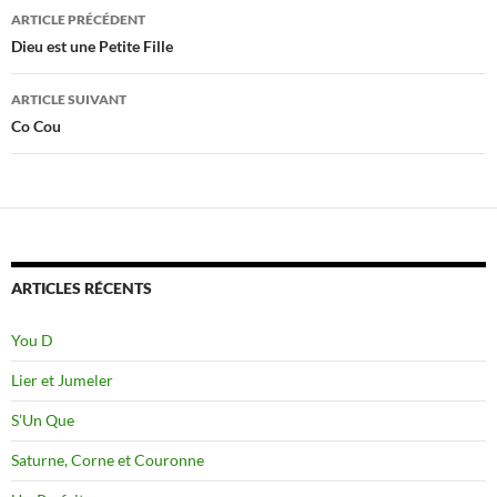
Navigation
ARTICLE PRÉCÉDENT
des
Dieu est une Petite Fille
articles
ARTICLE SUIVANT
Co Cou
ARTICLES RÉCENTS
You D
Lier et Jumeler
S’Un Que
Saturne, Corne et Couronne