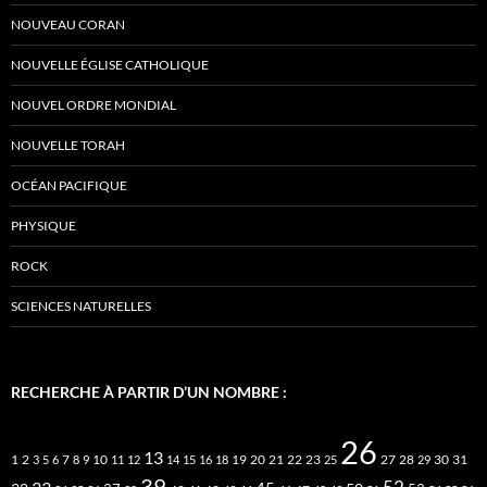
NOUVEAU CORAN
NOUVELLE ÉGLISE CATHOLIQUE
NOUVEL ORDRE MONDIAL
NOUVELLE TORAH
OCÉAN PACIFIQUE
PHYSIQUE
ROCK
SCIENCES NATURELLES
RECHERCHE À PARTIR D’UN NOMBRE :
26
13
2
7
10
20
21
22
23
27
31
1
3
5
6
8
9
11
12
14
15
16
18
19
25
28
29
30
39