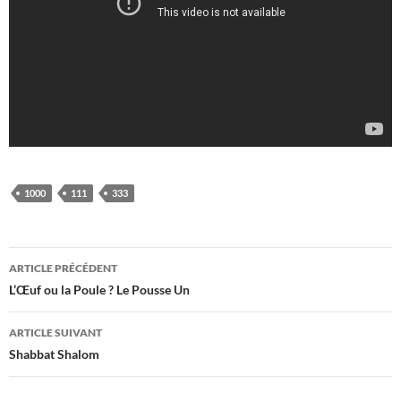
1000
111
333
Navigation
ARTICLE PRÉCÉDENT
des
L’Œuf ou la Poule ? Le Pousse Un
articles
ARTICLE SUIVANT
Shabbat Shalom