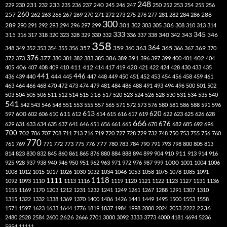
248
240
229
230
231
232
233
235
236
237
245
246
247
250
252
253
254
255
256
260
257
262
263
266
267
269
270
271
272
273
275
276
277
281
282
284
286
288
300
301
306
289
290
291
292
293
294
296
297
299
302
303
305
308
310
313
314
333
345
315
340
346
316
317
318
320
323
328
329
330
332
336
337
338
342
343
358
357
359
363
364
365
369
348
349
352
353
354
355
356
360
366
367
370
376
377
386
391
402
372
373
380
381
382
383
385
389
396
397
399
400
401
404
412
405
406
407
408
409
410
411
414
417
419
420
421
422
424
428
430
433
435
441
444
446
436
439
440
445
447
448
449
450
451
452
453
454
456
458
459
461
463
464
466
468
470
472
473
474
479
481
484
486
488
491
493
494
496
500
501
502
516
503
504
505
506
511
512
514
515
517
520
523
524
526
528
530
531
534
535
540
541
542
543
546
548
551
553
555
557
565
571
572
573
576
580
581
586
588
591
596
613
611
620
597
600
602
606
610
612
614
615
616
617
619
622
623
625
626
628
666
676
629
631
633
634
635
637
641
646
651
656
661
665
670
682
685
692
696
700
702
706
707
708
711
713
716
719
720
727
728
729
732
748
750
753
755
756
760
770
777
761
769
771
772
773
775
776
780
783
784
790
791
793
798
800
805
813
814
823
830
832
845
860
861
865
876
880
884
888
894
899
904
910
911
913
914
916
1000
925
928
937
938
940
946
950
951
962
963
971
972
976
987
999
1001
1004
1006
1008
1012
1015
1017
1026
1030
1032
1034
1046
1053
1058
1075
1078
1085
1091
1118
1111
1092
1093
1110
1113
1116
1119
1120
1121
1122
1123
1127
1131
1136
1155
1169
1170
1203
1212
1231
1232
1241
1249
1261
1267
1288
1291
1307
1310
1315
1322
1332
1338
1369
1370
1400
1406
1426
1441
1449
1495
1500
1553
1558
1571
1597
1623
1633
1644
1776
1819
1837
1984
1998
2000
2024
2053
2222
2236
2480
2528
2584
2600
2626
2666
2701
3000
3092
3333
3773
4000
4181
4694
5236
5954
11111