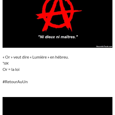
« Or » veut dire « Lumière » en hébreu.
אור
Or = la loi
#RetourAuUn