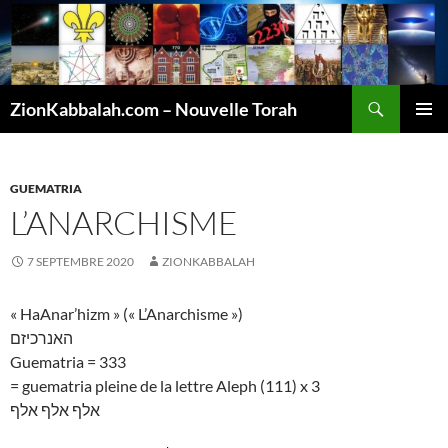
Recherche
ZionKabbalah.com – Nouvelle Torah
ALLER
MENU
AU
PRINCI
CONTENU
GUEMATRIA
L’ANARCHISME
7 SEPTEMBRE 2020
ZIONKABBALAH
« HaAnar’hizm » (« L’Anarchisme »)
האנרכיזם
Guematria = 333
= guematria pleine de la lettre Aleph (111) x 3
אלף אלף אלף