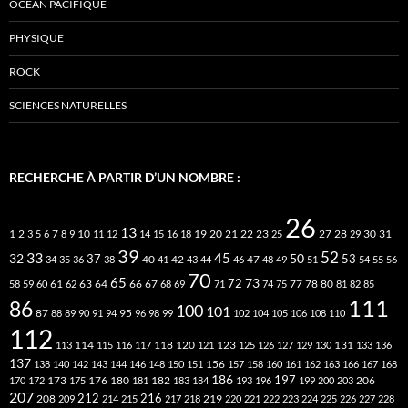
OCÉAN PACIFIQUE
PHYSIQUE
ROCK
SCIENCES NATURELLES
RECHERCHE À PARTIR D’UN NOMBRE :
26
13
2
7
10
20
21
22
23
27
31
1
3
5
6
8
9
11
12
14
15
16
18
19
25
28
29
30
39
52
33
45
32
37
50
40
42
53
34
35
36
38
41
43
44
46
47
48
49
51
54
55
56
70
65
73
72
63
66
78
80
58
59
60
61
62
64
67
68
69
71
74
75
77
81
82
85
111
86
100
101
87
95
88
89
90
91
94
96
98
99
102
104
105
106
108
110
112
118
120
113
114
115
116
117
121
123
125
126
127
129
130
131
133
136
137
138
140
142
143
144
146
148
150
151
156
157
158
160
161
162
163
166
167
168
186
173
182
197
206
170
172
175
176
180
181
183
184
193
196
199
200
203
207
212
216
219
208
209
214
215
217
218
220
221
222
223
224
225
226
227
228