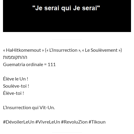
« HaHitkomemout » (« L’Insurrection », « Le Soulèvement »)
ההתקוממות
Guematria ordinale = 111
Élève le Un !
Soulève-toi !
Élève-toi !
L’Insurrection qui Vit-Un.
#DévoilerLeUn #VivreLeUn #RevoluZion #Tikoun