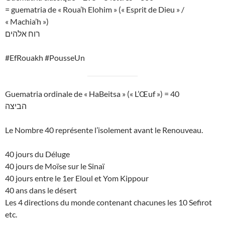
= guematria de « Roua’h Elohim » (« Esprit de Dieu » /
« Machia’h »)
רוח אלהים
#EfRouakh #PousseUn
Guematria ordinale de « HaBeitsa » (« L’Œuf ») = 40
הביצה
Le Nombre 40 représente l’isolement avant le Renouveau.
40 jours du Déluge
40 jours de Moïse sur le Sinaï
40 jours entre le 1er Eloul et Yom Kippour
40 ans dans le désert
Les 4 directions du monde contenant chacunes les 10 Sefirot
etc.