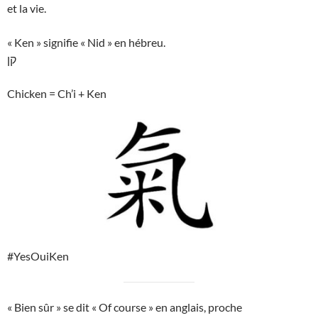
et la vie.
« Ken » signifie « Nid » en hébreu.
קן
Chicken = Ch’i + Ken
#YesOuiKen
« Bien sûr » se dit « Of course » en anglais, proche