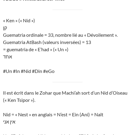
« Ken » (« Nid »)
קן
Guematria ordinale = 33, nombre lié au « Dévoilement ».
Guematria AtBash (valeurs inversées) = 13
= guematria de « E’had » (« Un »)
אחד
#Un #In #Nid #Din #eGo
Il est écrit dans le Zohar que Machi’ah sort d’un Nid d’Oiseau
(« Ken Tsipor »).
Nid = « Nest » en anglais = N’est = Ein (Ani) = Naît
אין אני