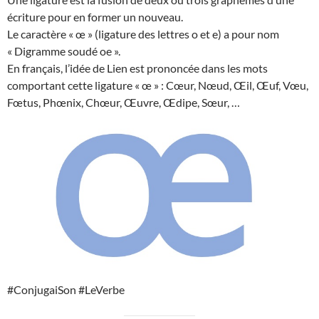
écriture pour en former un nouveau.
Le caractère « œ » (ligature des lettres o et e) a pour nom
« Digramme soudé oe ».
En français, l’idée de Lien est prononcée dans les mots
comportant cette ligature « œ » : Cœur, Nœud, Œil, Œuf, Vœu,
Fœtus, Phœnix, Chœur, Œuvre, Œdipe, Sœur, …
#ConjugaiSon #LeVerbe