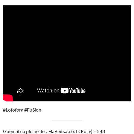
#Lofofora #FuSion
Guematria pleine de « HaBeitsa » (« L’Œuf ») = 548