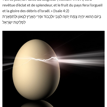
revêtue d’éclat et de splendeur, et le fruit du pays fera l’orgueil
et la gloire des débris d’Israël. » (Isaïe 4:2)
בַּיּוֹם הַהוּא יִהְיֶה צֶמַח יְהוָה לִצְבִי וּלְכָבוֹד וּפְרִי הָאָרֶץ לְגָאוֹן וּלְתִפְאֶרֶת
לִפְלֵיטַת יִשְׂרָאֵל