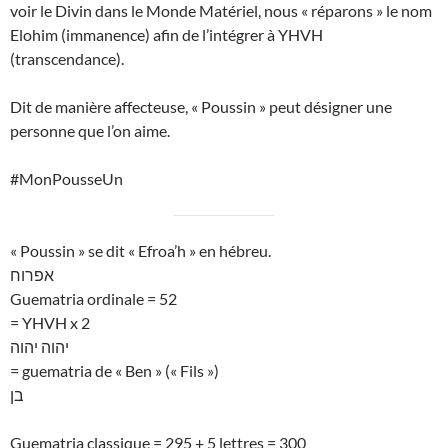
voir le Divin dans le Monde Matériel, nous « réparons » le nom
Elohim (immanence) afin de l’intégrer à YHVH
(transcendance).
Dit de manière affecteuse, « Poussin » peut désigner une
personne que l’on aime.
#MonPousseUn
« Poussin » se dit « Efroa’h » en hébreu.
אפרוח
Guematria ordinale = 52
= YHVH x 2
יהוה יהוה
= guematria de « Ben » (« Fils »)
בן
Guematria classique = 295 + 5 lettres = 300