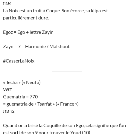
אגוז
La Noix est un fruit à Coque. Son écorce, sa klipa est
particulièrement dure.
Egoz = Ego + lettre Zayin
Zayn = 7 = Harmonie / Malkhout
#CasserLaNoix
« Techa » (« Neuf »)
תשע
Guematria = 770
= guematria de « Tsarfat » (« France »)
צרפת
Quand on a brisé la Coquille de son Ego, cela signifie que l’on
est sorti de son 9 pour trouver le Youd (10).