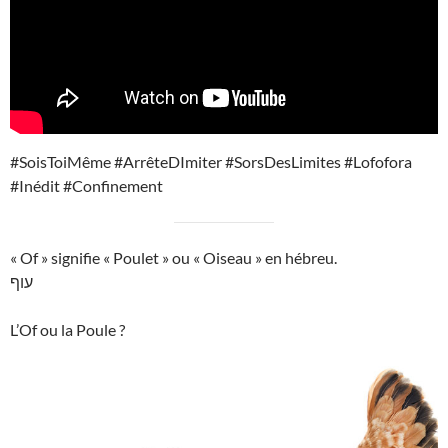
#SoisToiMême #ArrêteDImiter #SorsDesLimites #Lofofora
#Inédit #Confinement
« Of » signifie « Poulet » ou « Oiseau » en hébreu.
עוף
L’Of ou la Poule ?