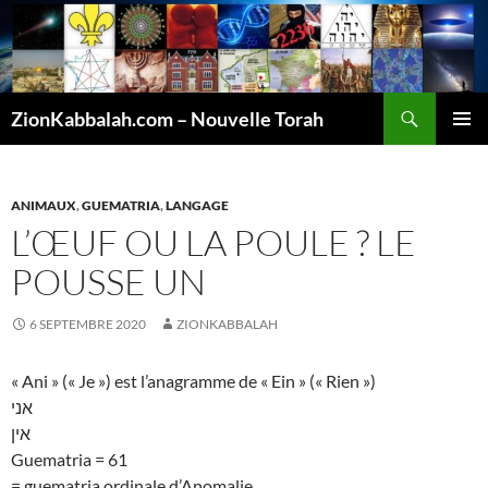
Recherche
ZionKabbalah.com – Nouvelle Torah
ALLER
MENU
AU
PRINCI
CONTENU
ANIMAUX
,
GUEMATRIA
,
LANGAGE
L’ŒUF OU LA POULE ? LE
POUSSE UN
6 SEPTEMBRE 2020
ZIONKABBALAH
« Ani » (« Je ») est l’anagramme de « Ein » (« Rien »)
אני
אין
Guematria = 61
= guematria ordinale d’Anomalie