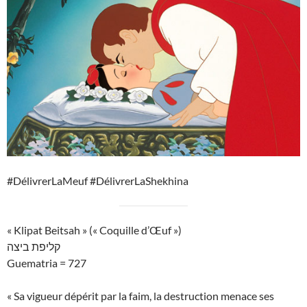
#DélivrerLaMeuf #DélivrerLaShekhina
« Klipat Beitsah » (« Coquille d’Œuf »)
קליפת ביצה
Guematria = 727
« Sa vigueur dépérit par la faim, la destruction menace ses