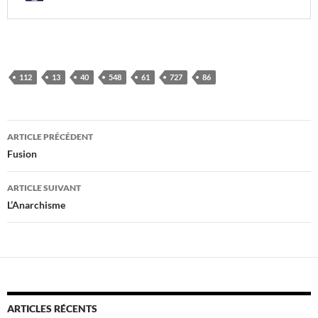
112
13
40
548
61
727
86
Navigation
ARTICLE PRÉCÉDENT
des
Fusion
articles
ARTICLE SUIVANT
L’Anarchisme
ARTICLES RÉCENTS