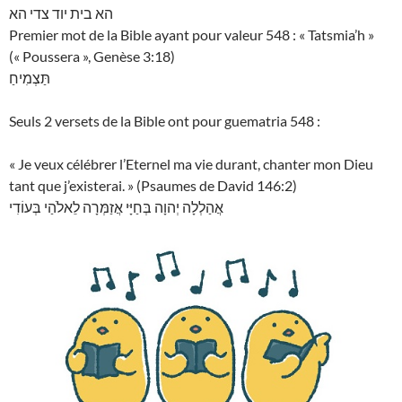
הא בית יוד צדי הא
Premier mot de la Bible ayant pour valeur 548 : « Tatsmia’h »
(« Poussera », Genèse 3:18)
תַּצְמִיחַ
Seuls 2 versets de la Bible ont pour guematria 548 :
« Je veux célébrer l’Eternel ma vie durant, chanter mon Dieu
tant que j’existerai. » (Psaumes de David 146:2)
אֲהַלְלָה יְהוָה בְּחַיָּי אֲזַמְּרָה לֵאלֹהַי בְּעוֹדִי