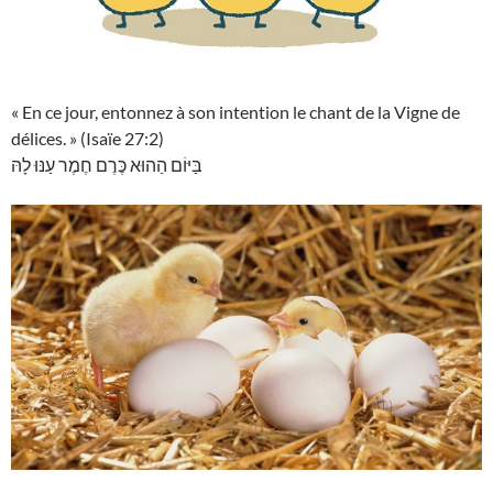
« En ce jour, entonnez à son intention le chant de la Vigne de
délices. » (Isaïe 27:2)
בַּיּוֹם הַהוּא כֶּרֶם חֶמֶר עַנּוּ לָהּ