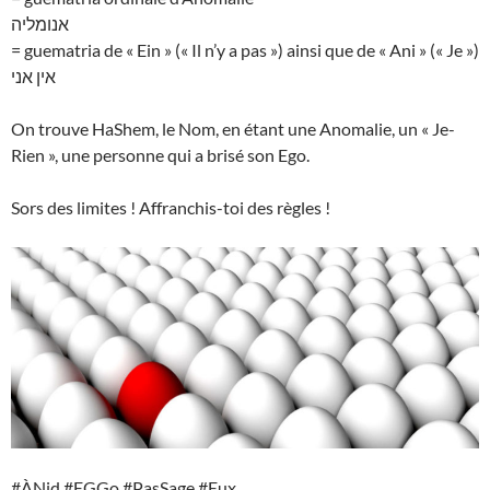
אנומליה
= guematria de « Ein » (« Il n’y a pas ») ainsi que de « Ani » (« Je »)
אין אני
On trouve HaShem, le Nom, en étant une Anomalie, un « Je-
Rien », une personne qui a brisé son Ego.
Sors des limites ! Affranchis-toi des règles !
#ÀNid #EGGo #PasSage #Eux