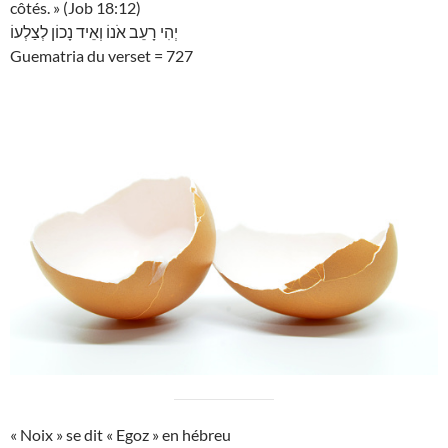
côtés. » (Job 18:12)
יְהִי רָעֵב אֹנוֹ וְאֵיד נָכוֹן לְצַלְעוֹ
Guematria du verset = 727
« Noix » se dit « Egoz » en hébreu