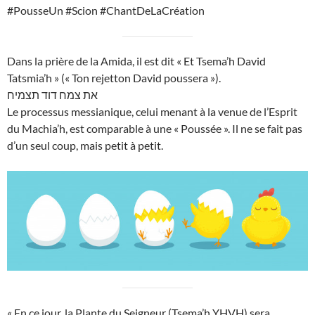
#PousseUn #Scion #ChantDeLaCréation
Dans la prière de la Amida, il est dit « Et Tsema’h David
Tatsmia’h » (« Ton rejetton David poussera »).
את צמח דוד תצמיח
Le processus messianique, celui menant à la venue de l’Esprit
du Machia’h, est comparable à une « Poussée ». Il ne se fait pas
d’un seul coup, mais petit à petit.
« En ce jour, la Plante du Seigneur (Tsema’h YHVH) sera