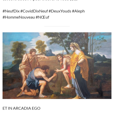
#NeufDix #CovidDixNeuf #DeuxYouds #Aleph
#HommeNouveau #NŒuf
ET IN ARCADIA EGO