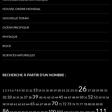
NOUVEL ORDRE MONDIAL
NOUVELLE TORAH
OCÉAN PACIFIQUE
PHYSIQUE
ROCK
SCIENCES NATURELLES
RECHERCHE À PARTIR D’UN NOMBRE :
26
13
2
7
10
20
21
22
23
27
31
1
3
5
6
8
9
11
12
14
15
16
18
19
25
28
29
30
39
52
33
45
32
37
50
40
42
53
34
35
36
38
41
43
44
46
47
48
49
51
54
55
56
70
65
73
72
63
66
78
80
58
59
60
61
62
64
67
68
69
71
74
75
77
81
82
85
111
86
100
101