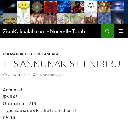
Recherche
ZionKabbalah.com – Nouvelle Torah
ALLER
MENU
AU
PRINCI
CONTENU
GUEMATRIA
,
HISTOIRE
,
LANGAGE
LES ANNUNAKIS ET NIBIRU
21 JUIN 2020
ZIONKABBALAH
Annunaki
אנונאקי
Guematria = 218
= guematria de « Briah » (« Création »)
בריאה