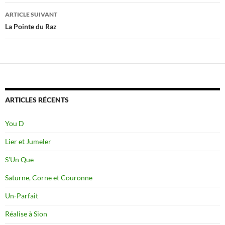
articles
ARTICLE SUIVANT
La Pointe du Raz
ARTICLES RÉCENTS
You D
Lier et Jumeler
S’Un Que
Saturne, Corne et Couronne
Un-Parfait
Réalise à Sion