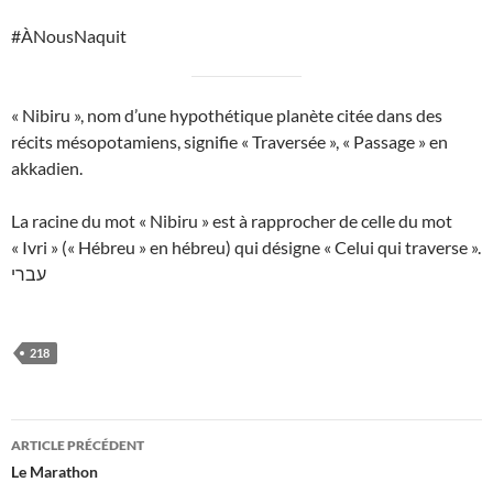
#ÀNousNaquit
« Nibiru », nom d’une hypothétique planète citée dans des
récits mésopotamiens, signifie « Traversée », « Passage » en
akkadien.
La racine du mot « Nibiru » est à rapprocher de celle du mot
« Ivri » (« Hébreu » en hébreu) qui désigne « Celui qui traverse ».
עברי
218
Navigation
ARTICLE PRÉCÉDENT
des
Le Marathon