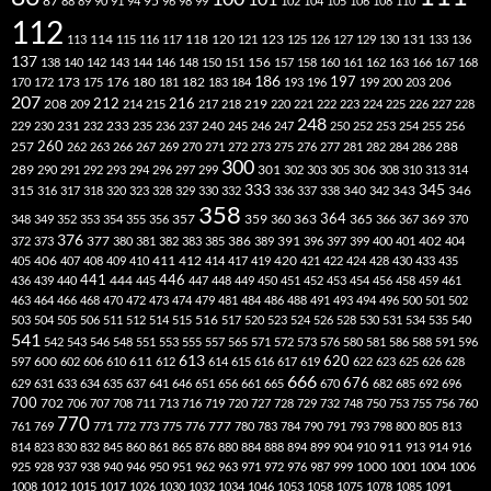
87
95
88
89
90
91
94
96
98
99
102
104
105
106
108
110
112
118
120
113
114
115
116
117
121
123
125
126
127
129
130
131
133
136
137
138
140
142
143
144
146
148
150
151
156
157
158
160
161
162
163
166
167
168
186
173
182
197
206
170
172
175
176
180
181
183
184
193
196
199
200
203
207
212
216
219
208
209
214
215
217
218
220
221
222
223
224
225
226
227
228
248
240
229
230
231
232
233
235
236
237
245
246
247
250
252
253
254
255
256
260
257
262
263
266
267
269
270
271
272
273
275
276
277
281
282
284
286
288
300
301
306
289
290
291
292
293
294
296
297
299
302
303
305
308
310
313
314
333
345
315
340
346
316
317
318
320
323
328
329
330
332
336
337
338
342
343
358
357
359
363
364
365
369
348
349
352
353
354
355
356
360
366
367
370
376
377
386
391
402
372
373
380
381
382
383
385
389
396
397
399
400
401
404
412
405
406
407
408
409
410
411
414
417
419
420
421
422
424
428
430
433
435
441
444
446
436
439
440
445
447
448
449
450
451
452
453
454
456
458
459
461
463
464
466
468
470
472
473
474
479
481
484
486
488
491
493
494
496
500
501
502
516
503
504
505
506
511
512
514
515
517
520
523
524
526
528
530
531
534
535
540
541
542
543
546
548
551
553
555
557
565
571
572
573
576
580
581
586
588
591
596
613
611
620
597
600
602
606
610
612
614
615
616
617
619
622
623
625
626
628
666
676
629
631
633
634
635
637
641
646
651
656
661
665
670
682
685
692
696
700
702
706
707
708
711
713
716
719
720
727
728
729
732
748
750
753
755
756
760
770
777
761
769
771
772
773
775
776
780
783
784
790
791
793
798
800
805
813
814
823
830
832
845
860
861
865
876
880
884
888
894
899
904
910
911
913
914
916
1000
925
928
937
938
940
946
950
951
962
963
971
972
976
987
999
1001
1004
1006
1008
1012
1015
1017
1026
1030
1032
1034
1046
1053
1058
1075
1078
1085
1091