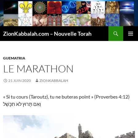
Recherche
ZionKabbalah.com – Nouvelle Torah
ALLER
MENU
AU
PRINCI
CONTENU
GUEMATRIA
LE MARATHON
21 JUIN 2020
ZIONKABBALAH
« Si tu cours (Taroutz), tu ne buteras point » (Proverbes 4:12)
וְאִם תָּרוּץ לֹא תִכָּשֵׁל