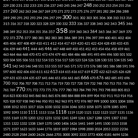
248
240
229
230
231
232
233
235
236
237
245
246
247
250
252
253
254
255
256
260
257
262
263
266
267
269
270
271
272
273
275
276
277
281
282
284
286
288
300
301
306
289
290
291
292
293
294
296
297
299
302
303
305
308
310
313
314
333
345
315
340
346
316
317
318
320
323
328
329
330
332
336
337
338
342
343
358
357
359
363
364
365
369
348
349
352
353
354
355
356
360
366
367
370
376
377
386
391
402
372
373
380
381
382
383
385
389
396
397
399
400
401
404
412
405
406
407
408
409
410
411
414
417
419
420
421
422
424
428
430
433
435
441
444
446
436
439
440
445
447
448
449
450
451
452
453
454
456
458
459
461
463
464
466
468
470
472
473
474
479
481
484
486
488
491
493
494
496
500
501
502
516
503
504
505
506
511
512
514
515
517
520
523
524
526
528
530
531
534
535
540
541
542
543
546
548
551
553
555
557
565
571
572
573
576
580
581
586
588
591
596
613
611
620
597
600
602
606
610
612
614
615
616
617
619
622
623
625
626
628
666
676
629
631
633
634
635
637
641
646
651
656
661
665
670
682
685
692
696
700
702
706
707
708
711
713
716
719
720
727
728
729
732
748
750
753
755
756
760
770
777
761
769
771
772
773
775
776
780
783
784
790
791
793
798
800
805
813
814
823
830
832
845
860
861
865
876
880
884
888
894
899
904
910
911
913
914
916
1000
925
928
937
938
940
946
950
951
962
963
971
972
976
987
999
1001
1004
1006
1008
1012
1015
1017
1026
1030
1032
1034
1046
1053
1058
1075
1078
1085
1091
1118
1111
1092
1093
1110
1113
1116
1119
1120
1121
1122
1123
1127
1131
1136
1155
1169
1170
1203
1212
1231
1232
1241
1249
1261
1267
1288
1291
1307
1310
1315
1322
1332
1338
1369
1370
1400
1406
1426
1441
1449
1495
1500
1553
1558
1571
1597
1623
1633
1644
1776
1819
1837
1984
1998
2000
2024
2053
2222
2236
2480
2528
2584
2600
2626
2666
2701
3000
3092
3333
3773
4000
4181
4694
5236