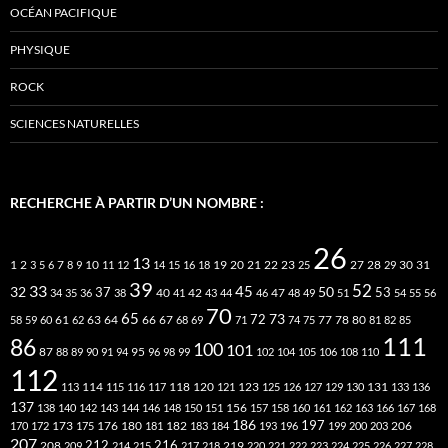
OCÉAN PACIFIQUE
PHYSIQUE
ROCK
SCIENCES NATURELLES
RECHERCHE À PARTIR D’UN NOMBRE :
26
13
2
7
10
20
21
22
23
27
31
1
3
5
6
8
9
11
12
14
15
16
18
19
25
28
29
30
39
52
33
45
32
37
50
40
42
53
34
35
36
38
41
43
44
46
47
48
49
51
54
55
56
70
65
73
72
63
66
78
80
58
59
60
61
62
64
67
68
69
71
74
75
77
81
82
85
111
86
100
101
87
95
88
89
90
91
94
96
98
99
102
104
105
106
108
110
112
118
120
113
114
115
116
117
121
123
125
126
127
129
130
131
133
136
137
138
140
142
143
144
146
148
150
151
156
157
158
160
161
162
163
166
167
168
186
173
182
197
206
170
172
175
176
180
181
183
184
193
196
199
200
203
207
212
216
219
208
209
214
215
217
218
220
221
222
223
224
225
226
227
228