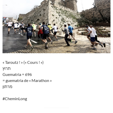
« Taroutz ! » (« Cours ! »)
תרוץ
Guematria = 696
= guematria de « Marathon »
מרתון
#CheminLong