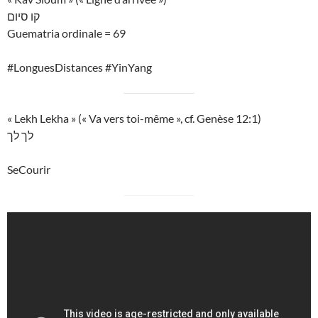
קו סיום
Guematria ordinale = 69
#LonguesDistances #YinYang
« Lekh Lekha » (« Va vers toi-même », cf. Genèse 12:1)
לך לך
SeCourir