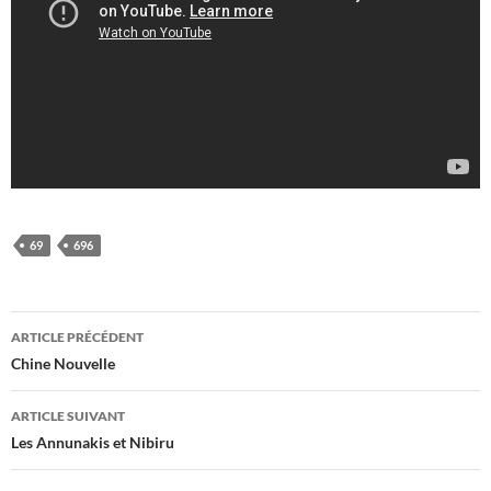
69
696
Navigation
ARTICLE PRÉCÉDENT
des
Chine Nouvelle
articles
ARTICLE SUIVANT
Les Annunakis et Nibiru