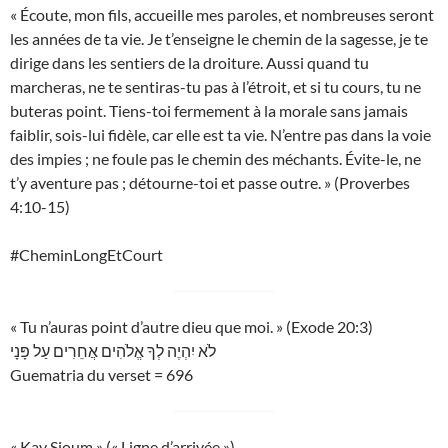
« Écoute, mon fils, accueille mes paroles, et nombreuses seront
les années de ta vie. Je t’enseigne le chemin de la sagesse, je te
dirige dans les sentiers de la droiture. Aussi quand tu
marcheras, ne te sentiras-tu pas à l’étroit, et si tu cours, tu ne
buteras point. Tiens-toi fermement à la morale sans jamais
faiblir, sois-lui fidèle, car elle est ta vie. N’entre pas dans la voie
des impies ; ne foule pas le chemin des méchants. Évite-le, ne
t’y aventure pas ; détourne-toi et passe outre. » (Proverbes
4:10-15)
#CheminLongEtCourt
« Tu n’auras point d’autre dieu que moi. » (Exode 20:3)
לֹא יִהְיֶה לְךָ אֱלֹהִים אֲחֵרִים עַל פָּנָי
Guematria du verset = 696
« Kav Sioum » (« Ligne d’arrivée »)