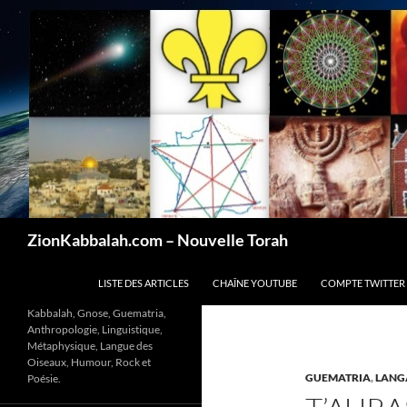
Recherche
ZionKabbalah.com – Nouvelle Torah
ALLER AU CONTENU
LISTE DES ARTICLES
CHAÎNE YOUTUBE
COMPTE TWITTER
Kabbalah, Gnose, Guematria,
Anthropologie, Linguistique,
Métaphysique, Langue des
Oiseaux, Humour, Rock et
GUEMATRIA
,
LANG
Poésie.