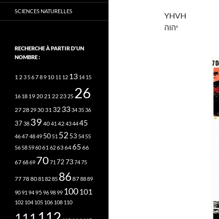
SCIENCES NATURELLES
YHVH
יהוה
RECHERCHE À PARTIR D’UN
NOMBRE :
13
2
7
10
1
3
5
6
8
9
11
12
14
15
26
20
21
22
23
16
18
19
25
33
32
27
31
28
29
30
34
35
36
39
45
37
40
42
38
41
43
44
52
50
53
46
47
48
49
51
54
55
65
63
66
56
58
59
60
61
62
64
70
73
72
67
68
69
71
74
75
86
78
80
87
77
81
82
85
88
89
100
101
95
90
91
94
96
98
99
102
104
105
106
108
110
112
111