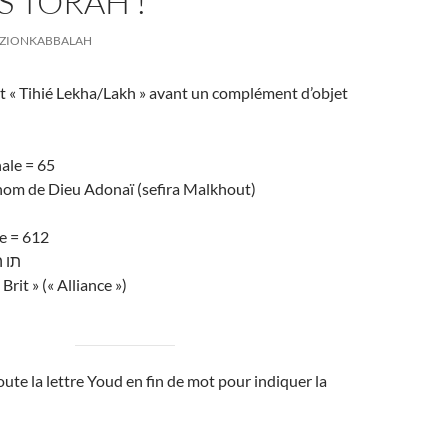
S TORAH !
ZIONKABBALAH
dit « Tihié Lekha/Lakh » avant un complément d’objet
ale = 65
nom de Dieu Adonaï (sefira Malkhout)
e = 612
תו 
Brit » (« Alliance »)
oute la lettre Youd en fin de mot pour indiquer la