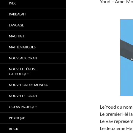
Youd = Âme. Mo
INDE
KABBALAH
LANGAGE
MACHIAH
MATHÉMATIQUES
NOUVEAU CORAN
NOUVELLE ÉGLISE
CATHOLIQUE
NOUVEL ORDRE MONDIAL
NOUVELLE TORAH
Le Youd du nom 
OCÉAN PACIFIQUE
Le premier Hé la
PHYSIQUE
Le Vav représent
Le deuxième Hé l
ROCK