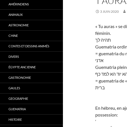
T’AURA
AMÉRINDIENS
3 JUIN 2020
ANIMAUX
ASTRONOMIE
« Tu auras » se 
féminin.
CHINE
תהיה לך
Guematria ordin
CONTES ET DESSINS ANIMÉS
= guematria du 
DIVERS
אדני
Guematria plein
ÉGYPTE ANCIENNE
הא יוד הא למד כף
GASTRONOMIE
= guematria de « 
ברית
GAULES
GEOGRAPHIE
En hébreu, en aj
GUEMATRIA
possession:
HISTOIRE
‘