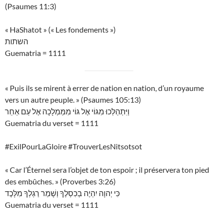
(Psaumes 11:3)
« HaShatot » (« Les fondements »)
השתות
Guematria = 1111
« Puis ils se mirent à errer de nation en nation, d’un royaume
vers un autre peuple. » (Psaumes 105:13)
וַיִּתְהַלְּכוּ מִגּוֹי אֶל גּוֹי מִמַּמְלָכָה אֶל עַם אַחֵר
Guematria du verset = 1111
#ExilPourLaGloire #TrouverLesNitsotsot
« Car l’Éternel sera l’objet de ton espoir ; il préservera ton pied
des embûches. » (Proverbes 3:26)
כִּי יְהוָה יִהְיֶה בְכִסְלֶךָ וְשָׁמַר רַגְלְךָ מִלָּכֶד
Guematria du verset = 1111