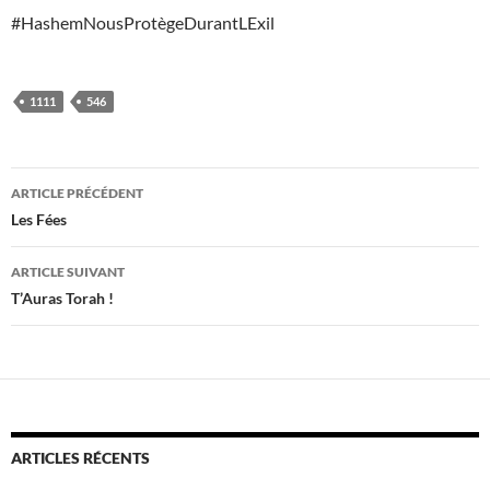
#HashemNousProtègeDurantLExil
1111
546
Navigation
ARTICLE PRÉCÉDENT
des
Les Fées
articles
ARTICLE SUIVANT
T’Auras Torah !
ARTICLES RÉCENTS