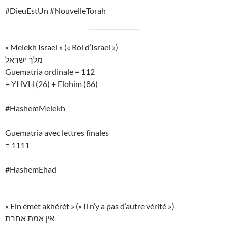
#DieuEstUn #NouvelleTorah
« Melekh Israel » (« Roi d’Israel »)
מלך ישראל
Guematria ordinale = 112
= YHVH (26) + Elohim (86)
#HashemMelekh
Guematria avec lettres finales
= 1111
#HashemEhad
« Ein émèt akhérèt » (« Il n’y a pas d’autre vérité »)
אין אמת אחרת