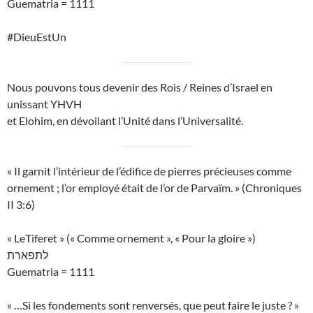
Guematria = 1111
#DieuEstUn
Nous pouvons tous devenir des Rois / Reines d’Israel en
unissant YHVH
et Elohim, en dévoilant l’Unité dans l’Universalité.
« Il garnit l’intérieur de l’édifice de pierres précieuses comme
ornement ; l’or employé était de l’or de Parvaïm. » (Chroniques
II 3:6)
« LeTiferet » (« Comme ornement », « Pour la gloire »)
לתפארת
Guematria = 1111
« …Si les fondements sont renversés, que peut faire le juste ? »