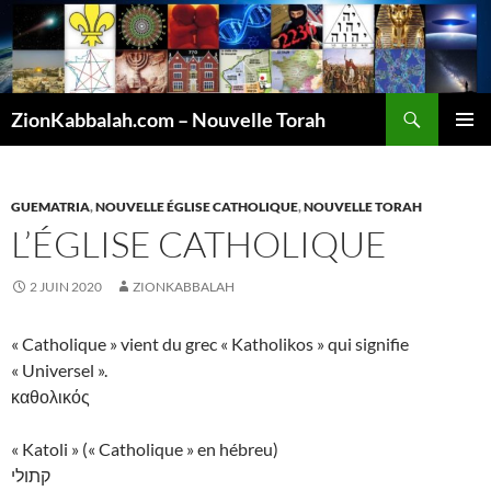
Recherche
ZionKabbalah.com – Nouvelle Torah
ALLER
MENU
AU
PRINCI
CONTENU
GUEMATRIA
,
NOUVELLE ÉGLISE CATHOLIQUE
,
NOUVELLE TORAH
L’ÉGLISE CATHOLIQUE
2 JUIN 2020
ZIONKABBALAH
« Catholique » vient du grec « Katholikos » qui signifie
« Universel ».
καθολικός
« Katoli » (« Catholique » en hébreu)
קתולי