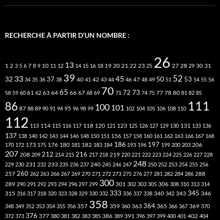
RECHERCHE À PARTIR D’UN NOMBRE :
26
13
2
7
10
20
21
22
23
27
31
1
3
5
6
8
9
11
12
14
15
16
18
19
25
28
29
30
39
52
33
45
32
37
50
40
42
53
34
35
36
38
41
43
44
46
47
48
49
51
54
55
56
70
65
73
72
63
66
78
80
58
59
60
61
62
64
67
68
69
71
74
75
77
81
82
85
111
86
100
101
87
95
88
89
90
91
94
96
98
99
102
104
105
106
108
110
112
118
120
113
114
115
116
117
121
123
125
126
127
129
130
131
133
136
137
138
140
142
143
144
146
148
150
151
156
157
158
160
161
162
163
166
167
168
186
173
182
197
206
170
172
175
176
180
181
183
184
193
196
199
200
203
207
212
216
219
208
209
214
215
217
218
220
221
222
223
224
225
226
227
228
248
240
229
230
231
232
233
235
236
237
245
246
247
250
252
253
254
255
256
260
257
262
263
266
267
269
270
271
272
273
275
276
277
281
282
284
286
288
300
301
306
289
290
291
292
293
294
296
297
299
302
303
305
308
310
313
314
333
345
315
340
346
316
317
318
320
323
328
329
330
332
336
337
338
342
343
358
357
359
363
364
365
369
348
349
352
353
354
355
356
360
366
367
370
376
377
386
391
402
372
373
380
381
382
383
385
389
396
397
399
400
401
404