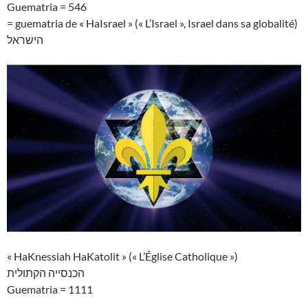
Guematria = 546
= guematria de « HaIsrael » (« L’Israel », Israel dans sa globalité)
הישראל
« HaKnessiah HaKatolit » (« L’Église Catholique »)
הכנסייה הקתולית
Guematria = 1111