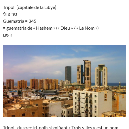
Tripoli (capitale de la Libye)
טריפולי
Guematria = 345
= guematria de « Hashem » (« Dieu » / « Le Nom »)
השם
Tripoli, du grec tri-polis signifiant « Trois villes », est un nom