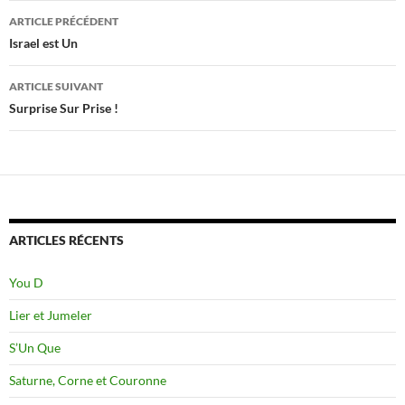
Navigation
ARTICLE PRÉCÉDENT
des
Israel est Un
articles
ARTICLE SUIVANT
Surprise Sur Prise !
ARTICLES RÉCENTS
You D
Lier et Jumeler
S’Un Que
Saturne, Corne et Couronne