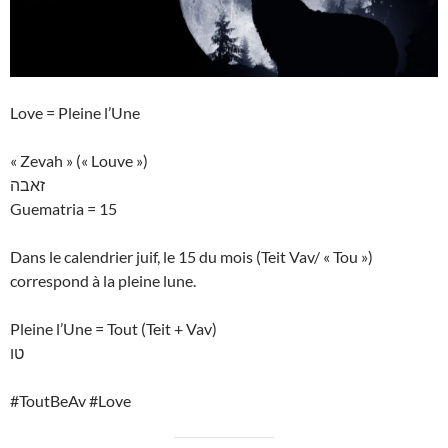
Love = Pleine l’Une
« Zevah » (« Louve »)
זאבה
Guematria = 15
Dans le calendrier juif, le 15 du mois (Teit Vav/ « Tou »)
correspond à la pleine lune.
Pleine l’Une = Tout (Teit + Vav)
טו
#ToutBeAv #Love