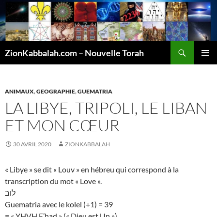
Recherche
ZionKabbalah.com – Nouvelle Torah
ALLER
MENU
AU
PRINCI
CONTENU
ANIMAUX
,
GEOGRAPHIE
,
GUEMATRIA
LA LIBYE, TRIPOLI, LE LIBAN
ET MON CŒUR
30 AVRIL 2020
ZIONKABBALAH
« Libye » se dit « Louv » en hébreu qui correspond à la
transcription du mot « Love ».
לוב
Guematria avec le kolel (+1) = 39
= « YHVH E’had » (« Dieu est Un »)