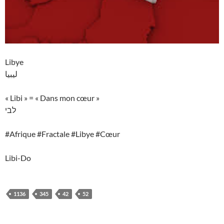
Libye
ليبيا
« Libi » = « Dans mon cœur »
לבי
#Afrique #Fractale #Libye #Cœur
Libi-Do
1136
345
42
52