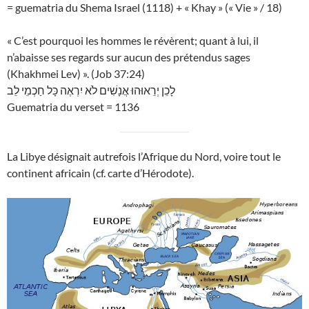
= guematria du Shema Israel (1118) + « Khay » (« Vie » / 18)
« C’est pourquoi les hommes le révèrent; quant à lui, il
n’abaisse ses regards sur aucun des prétendus sages
(Khakhmei Lev) ». (Job 37:24)
לָכֵן יְרֵאוּהוּ אֲנָשִׁים לֹא יִרְאֶה כָּל חַכְמֵי לֵב
Guematria du verset = 1136
La Libye désignait autrefois l’Afrique du Nord, voire tout le
continent africain (cf. carte d’Hérodote).