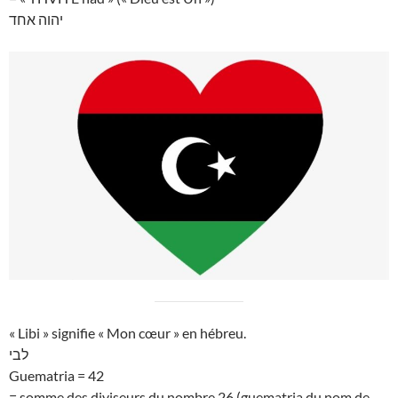
יהוה אחד
« Libi » signifie « Mon cœur » en hébreu.
לבי
Guematria = 42
= somme des diviseurs du nombre 26 (guematria du nom de