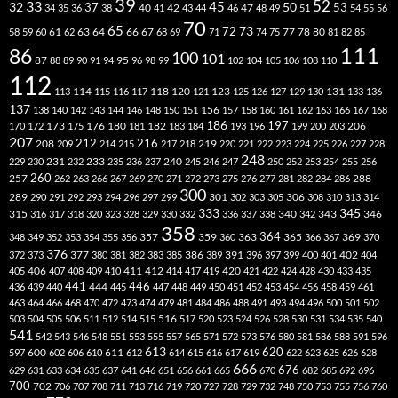
39
52
33
45
32
37
50
40
42
53
34
35
36
38
41
43
44
46
47
48
49
51
54
55
56
70
65
73
72
63
66
78
80
58
59
60
61
62
64
67
68
69
71
74
75
77
81
82
85
111
86
100
101
87
95
88
89
90
91
94
96
98
99
102
104
105
106
108
110
112
118
120
113
114
115
116
117
121
123
125
126
127
129
130
131
133
136
137
138
140
142
143
144
146
148
150
151
156
157
158
160
161
162
163
166
167
168
186
173
182
197
206
170
172
175
176
180
181
183
184
193
196
199
200
203
207
212
216
219
208
209
214
215
217
218
220
221
222
223
224
225
226
227
228
248
240
229
230
231
232
233
235
236
237
245
246
247
250
252
253
254
255
256
260
257
262
263
266
267
269
270
271
272
273
275
276
277
281
282
284
286
288
300
301
306
289
290
291
292
293
294
296
297
299
302
303
305
308
310
313
314
333
345
315
340
346
316
317
318
320
323
328
329
330
332
336
337
338
342
343
358
357
359
363
364
365
369
348
349
352
353
354
355
356
360
366
367
370
376
377
386
391
402
372
373
380
381
382
383
385
389
396
397
399
400
401
404
412
405
406
407
408
409
410
411
414
417
419
420
421
422
424
428
430
433
435
441
444
446
436
439
440
445
447
448
449
450
451
452
453
454
456
458
459
461
463
464
466
468
470
472
473
474
479
481
484
486
488
491
493
494
496
500
501
502
516
503
504
505
506
511
512
514
515
517
520
523
524
526
528
530
531
534
535
540
541
542
543
546
548
551
553
555
557
565
571
572
573
576
580
581
586
588
591
596
613
611
620
597
600
602
606
610
612
614
615
616
617
619
622
623
625
626
628
666
676
629
631
633
634
635
637
641
646
651
656
661
665
670
682
685
692
696
700
702
706
707
708
711
713
716
719
720
727
728
729
732
748
750
753
755
756
760