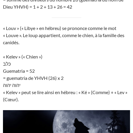
Dieu YHVH) = 1 + 2 + 13 + 26 = 42
« Louv » (« Libye » en hébreu) se prononce comme le mot
« Louve ». Le loup appartient, comme le chien, à la famille des
canidés.
« Kelev » (« Chien »)
כלב
Guematria = 52
= guematria de YHVH (26) x 2
יהוה יהוה
« Kelev » peut se lire ainsi en hébreu : « Ké » (Comme) + « Lev »
(Cœur).