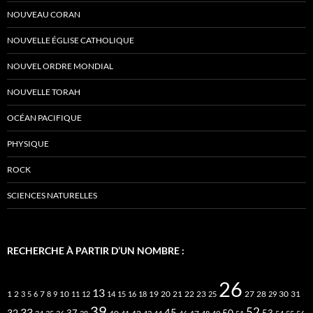
NOUVEAU CORAN
NOUVELLE ÉGLISE CATHOLIQUE
NOUVEL ORDRE MONDIAL
NOUVELLE TORAH
OCÉAN PACIFIQUE
PHYSIQUE
ROCK
SCIENCES NATURELLES
RECHERCHE À PARTIR D’UN NOMBRE :
26
13
2
7
10
20
21
22
23
27
31
1
3
5
6
8
9
11
12
14
15
16
18
19
25
28
29
30
39
52
33
45