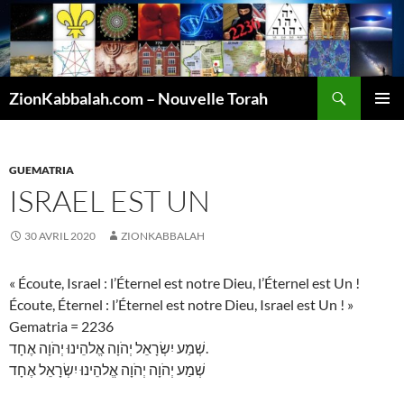
Recherche
ZionKabbalah.com – Nouvelle Torah
ALLER
MENU
AU
PRINCI
CONTENU
GUEMATRIA
ISRAEL EST UN
30 AVRIL 2020
ZIONKABBALAH
« Écoute, Israel : l’Éternel est notre Dieu, l’Éternel est Un !
Écoute, Éternel : l’Éternel est notre Dieu, Israel est Un ! »
Gematria = 2236
שְׁמַע יִשְׂרָאֵל יְהֹוָה אֱלהֵינוּ יְהֹוָה אֶחָד.
שְׁמַע יְהֹוָה יְהֹוָה אֱלהֵינוּ יִשְׂרָאֵל אֶחָד