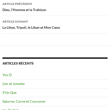
Navigation
ARTICLE PRÉCÉDENT
des
Dieu, l’Homme et la Trahison
articles
ARTICLE SUIVANT
La Libye, Tripoli, le Liban et Mon Cœur
ARTICLES RÉCENTS
You D
Lier et Jumeler
S’Un Que
Saturne, Corne et Couronne