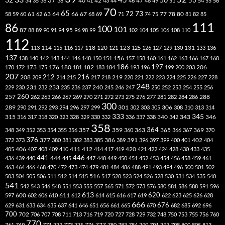
32
37
50
40
42
53
34
35
36
38
41
43
44
46
47
48
49
51
54
55
56
70
65
73
72
63
66
78
80
58
59
60
61
62
64
67
68
69
71
74
75
77
81
82
85
111
86
100
101
87
95
88
89
90
91
94
96
98
99
102
104
105
106
108
110
112
118
120
113
114
115
116
117
121
123
125
126
127
129
130
131
133
136
137
138
140
142
143
144
146
148
150
151
156
157
158
160
161
162
163
166
167
168
186
173
182
197
206
170
172
175
176
180
181
183
184
193
196
199
200
203
207
212
216
219
208
209
214
215
217
218
220
221
222
223
224
225
226
227
228
248
240
229
230
231
232
233
235
236
237
245
246
247
250
252
253
254
255
256
260
257
262
263
266
267
269
270
271
272
273
275
276
277
281
282
284
286
288
300
301
306
289
290
291
292
293
294
296
297
299
302
303
305
308
310
313
314
333
345
315
340
346
316
317
318
320
323
328
329
330
332
336
337
338
342
343
358
357
359
363
364
365
369
348
349
352
353
354
355
356
360
366
367
370
376
377
386
391
402
372
373
380
381
382
383
385
389
396
397
399
400
401
404
412
405
406
407
408
409
410
411
414
417
419
420
421
422
424
428
430
433
435
441
444
446
436
439
440
445
447
448
449
450
451
452
453
454
456
458
459
461
463
464
466
468
470
472
473
474
479
481
484
486
488
491
493
494
496
500
501
502
516
503
504
505
506
511
512
514
515
517
520
523
524
526
528
530
531
534
535
540
541
542
543
546
548
551
553
555
557
565
571
572
573
576
580
581
586
588
591
596
613
611
620
597
600
602
606
610
612
614
615
616
617
619
622
623
625
626
628
666
676
629
631
633
634
635
637
641
646
651
656
661
665
670
682
685
692
696
700
702
706
707
708
711
713
716
719
720
727
728
729
732
748
750
753
755
756
760
770
777
761
769
771
772
773
775
776
780
783
784
790
791
793
798
800
805
813