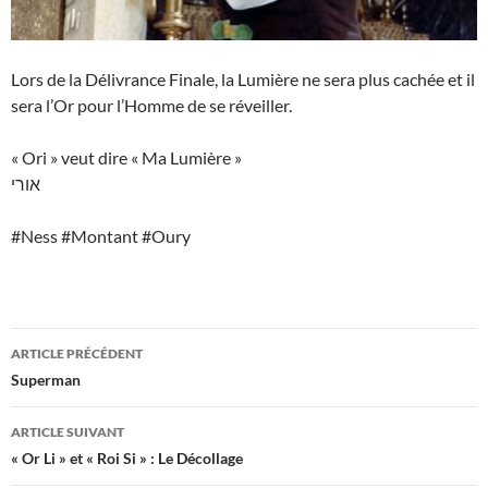
Lors de la Délivrance Finale, la Lumière ne sera plus cachée et il
sera l’Or pour l’Homme de se réveiller.
« Ori » veut dire « Ma Lumière »
אורי
#Ness #Montant #Oury
Navigation
ARTICLE PRÉCÉDENT
des
Superman
articles
ARTICLE SUIVANT
« Or Li » et « Roi Si » : Le Décollage