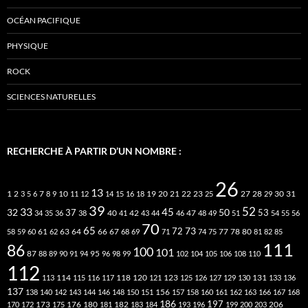
OCÉAN PACIFIQUE
PHYSIQUE
ROCK
SCIENCES NATURELLES
RECHERCHE À PARTIR D’UN NOMBRE :
26
13
2
7
10
20
21
22
23
27
31
1
3
5
6
8
9
11
12
14
15
16
18
19
25
28
29
30
39
52
33
45
32
37
50
40
42
53
34
35
36
38
41
43
44
46
47
48
49
51
54
55
56
70
65
73
72
63
66
78
80
58
59
60
61
62
64
67
68
69
71
74
75
77
81
82
85
111
86
100
101
87
95
88
89
90
91
94
96
98
99
102
104
105
106
108
110
112
118
120
113
114
115
116
117
121
123
125
126
127
129
130
131
133
136
137
138
140
142
143
144
146
148
150
151
156
157
158
160
161
162
163
166
167
168
186
173
182
197
206
170
172
175
176
180
181
183
184
193
196
199
200
203