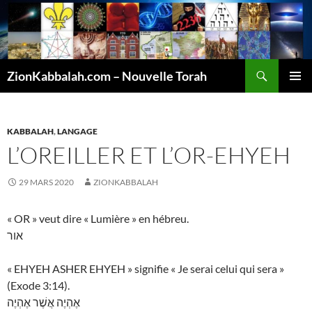
Recherche
ZionKabbalah.com – Nouvelle Torah
ALLER
MENU
AU
PRINCI
CONTENU
KABBALAH
,
LANGAGE
L’OREILLER ET L’OR-EHYEH
29 MARS 2020
ZIONKABBALAH
« OR » veut dire « Lumière » en hébreu.
אור
« EHYEH ASHER EHYEH » signifie « Je serai celui qui sera »
(Exode 3:14).