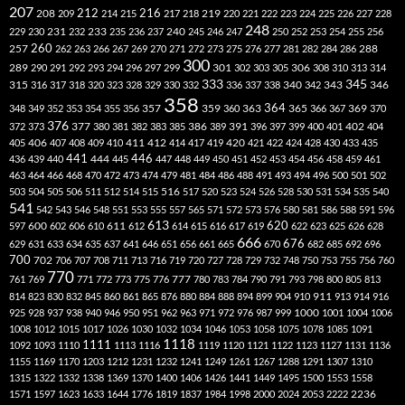
207
212
216
219
208
209
214
215
217
218
220
221
222
223
224
225
226
227
228
248
240
229
230
231
232
233
235
236
237
245
246
247
250
252
253
254
255
256
260
257
262
263
266
267
269
270
271
272
273
275
276
277
281
282
284
286
288
300
301
306
289
290
291
292
293
294
296
297
299
302
303
305
308
310
313
314
333
345
315
340
346
316
317
318
320
323
328
329
330
332
336
337
338
342
343
358
357
359
363
364
365
369
348
349
352
353
354
355
356
360
366
367
370
376
377
386
391
402
372
373
380
381
382
383
385
389
396
397
399
400
401
404
412
405
406
407
408
409
410
411
414
417
419
420
421
422
424
428
430
433
435
441
444
446
436
439
440
445
447
448
449
450
451
452
453
454
456
458
459
461
463
464
466
468
470
472
473
474
479
481
484
486
488
491
493
494
496
500
501
502
516
503
504
505
506
511
512
514
515
517
520
523
524
526
528
530
531
534
535
540
541
542
543
546
548
551
553
555
557
565
571
572
573
576
580
581
586
588
591
596
613
611
620
597
600
602
606
610
612
614
615
616
617
619
622
623
625
626
628
666
676
629
631
633
634
635
637
641
646
651
656
661
665
670
682
685
692
696
700
702
706
707
708
711
713
716
719
720
727
728
729
732
748
750
753
755
756
760
770
777
761
769
771
772
773
775
776
780
783
784
790
791
793
798
800
805
813
814
823
830
832
845
860
861
865
876
880
884
888
894
899
904
910
911
913
914
916
1000
925
928
937
938
940
946
950
951
962
963
971
972
976
987
999
1001
1004
1006
1008
1012
1015
1017
1026
1030
1032
1034
1046
1053
1058
1075
1078
1085
1091
1118
1111
1092
1093
1110
1113
1116
1119
1120
1121
1122
1123
1127
1131
1136
1155
1169
1170
1203
1212
1231
1232
1241
1249
1261
1267
1288
1291
1307
1310
1315
1322
1332
1338
1369
1370
1400
1406
1426
1441
1449
1495
1500
1553
1558
1571
1597
1623
1633
1644
1776
1819
1837
1984
1998
2000
2024
2053
2222
2236