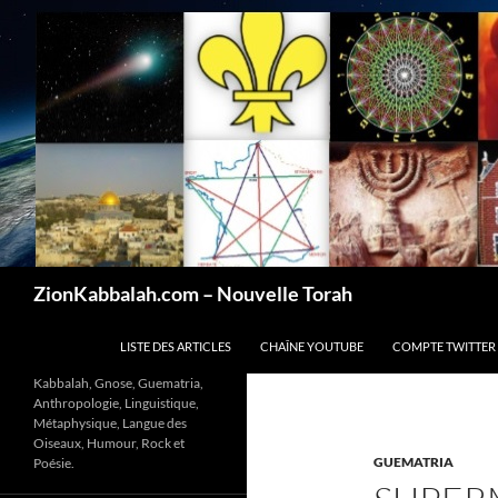
Recherche
ZionKabbalah.com – Nouvelle Torah
ALLER AU CONTENU
LISTE DES ARTICLES
CHAÎNE YOUTUBE
COMPTE TWITTER
Kabbalah, Gnose, Guematria,
Anthropologie, Linguistique,
Métaphysique, Langue des
Oiseaux, Humour, Rock et
GUEMATRIA
Poésie.