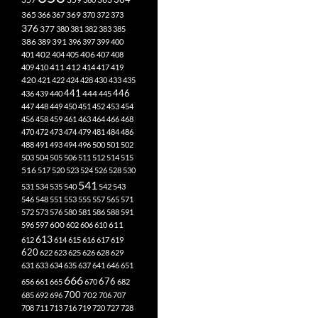
365
369
366
367
370
372
373
376
377
380
381
382
383
385
386
391
389
396
397
399
400
402
401
404
405
406
407
408
412
409
410
411
414
417
419
420
421
422
424
428
430
433
435
441
444
446
436
439
440
445
447
448
449
450
451
452
453
454
456
458
459
461
463
464
466
468
470
472
473
474
479
481
484
486
488
491
493
494
496
500
501
502
503
504
505
506
511
512
514
515
516
517
520
523
524
526
528
530
541
531
534
535
540
542
543
546
548
551
553
555
557
565
571
572
573
576
580
581
586
588
591
611
596
597
600
602
606
610
613
612
614
615
616
617
619
620
622
623
625
626
628
629
631
633
634
635
637
641
646
651
666
676
656
661
665
670
682
700
702
685
692
696
706
707
708
711
713
716
719
720
727
728