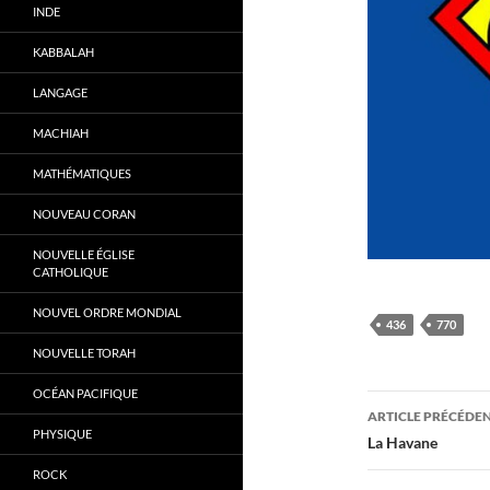
INDE
KABBALAH
LANGAGE
MACHIAH
MATHÉMATIQUES
NOUVEAU CORAN
NOUVELLE ÉGLISE
CATHOLIQUE
NOUVEL ORDRE MONDIAL
436
770
NOUVELLE TORAH
OCÉAN PACIFIQUE
Navigati
ARTICLE PRÉCÉDE
PHYSIQUE
des
La Havane
ROCK
articles