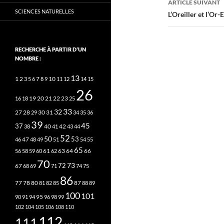
ARTICLE SUIVANT
SCIENCES NATURELLES
L’Oreiller et l’O
RECHERCHE À PARTIR D’UN
NOMBRE :
13
2
7
10
1
3
5
6
8
9
11
12
14
15
26
20
21
22
23
16
18
19
25
33
32
27
31
28
29
30
34
35
36
39
45
37
40
42
38
41
43
44
52
50
53
46
47
48
49
51
54
55
65
63
66
56
58
59
60
61
62
64
70
73
72
67
68
69
71
74
75
86
78
80
87
77
81
82
85
88
89
100
101
95
90
91
94
96
98
99
102
104
105
106
108
110
112
111