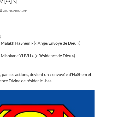
MAN
ZIONKABBALAH
6
« Malakh HaShem » (« Ange/Envoyé de Dieu »)
« Mishkane YHVH » (« Résidence de Dieu »)
 par ses actions, devient un « envoyé » d’HaShem et
ence Divine de résider ici-bas.