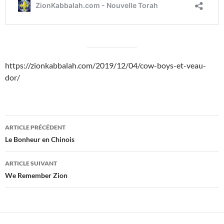
https://zionkabbalah.com/2019/12/04/cow-boys-et-veau-
dor/
Navigation
ARTICLE PRÉCÉDENT
des
Le Bonheur en Chinois
articles
ARTICLE SUIVANT
We Remember Zion