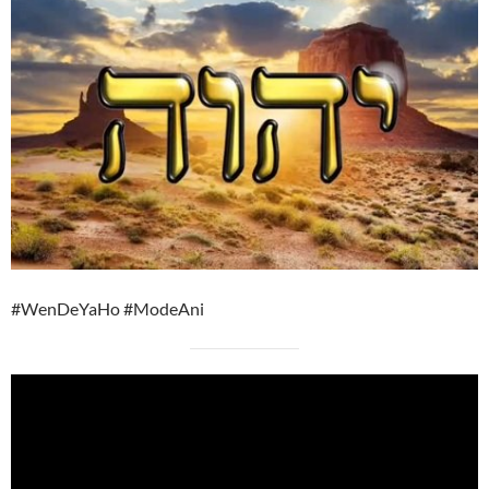
#WenDeYaHo #ModeAni