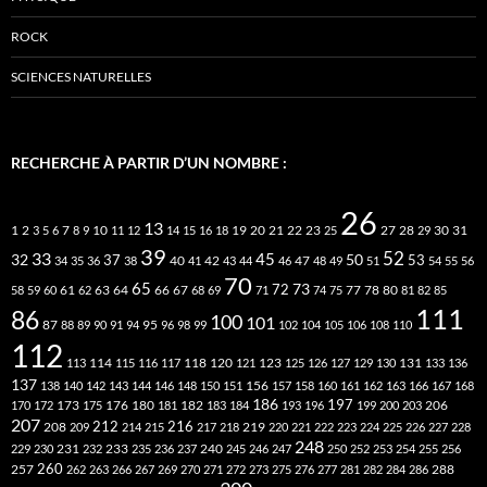
ROCK
SCIENCES NATURELLES
RECHERCHE À PARTIR D’UN NOMBRE :
26
13
2
7
10
20
21
22
23
27
31
1
3
5
6
8
9
11
12
14
15
16
18
19
25
28
29
30
39
52
33
45
32
37
50
40
42
53
34
35
36
38
41
43
44
46
47
48
49
51
54
55
56
70
65
73
72
63
66
78
80
58
59
60
61
62
64
67
68
69
71
74
75
77
81
82
85
111
86
100
101
87
95
88
89
90
91
94
96
98
99
102
104
105
106
108
110
112
118
120
113
114
115
116
117
121
123
125
126
127
129
130
131
133
136
137
138
140
142
143
144
146
148
150
151
156
157
158
160
161
162
163
166
167
168
186
173
182
197
206
170
172
175
176
180
181
183
184
193
196
199
200
203
207
212
216
219
208
209
214
215
217
218
220
221
222
223
224
225
226
227
228
248
240
229
230
231
232
233
235
236
237
245
246
247
250
252
253
254
255
256
260
257
262
263
266
267
269
270
271
272
273
275
276
277
281
282
284
286
288