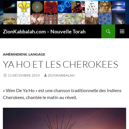
Recherche
ZionKabbalah.com – Nouvelle Torah
ALLER
MENU
AU
PRINCI
CONTENU
AMÉRINDIENS
,
LANGAGE
YA HO ET LES CHEROKEES
11 DÉCEMBRE 2019
ZIONKABBALAH
« Wen De Ya Ho » est une chanson traditionnelle des Indiens
Cherokees, chantée le matin au réveil.