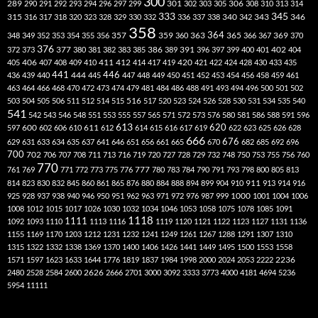
300
301
306
289
290
291
292
293
294
296
297
299
302
303
305
308
310
313
314
333
345
315
340
346
316
317
318
320
323
328
329
330
332
336
337
338
342
343
358
357
359
363
364
365
369
348
349
352
353
354
355
356
360
366
367
370
376
377
386
391
402
372
373
380
381
382
383
385
389
396
397
399
400
401
404
412
405
406
407
408
409
410
411
414
417
419
420
421
422
424
428
430
433
435
441
444
446
436
439
440
445
447
448
449
450
451
452
453
454
456
458
459
461
463
464
466
468
470
472
473
474
479
481
484
486
488
491
493
494
496
500
501
502
516
503
504
505
506
511
512
514
515
517
520
523
524
526
528
530
531
534
535
540
541
542
543
546
548
551
553
555
557
565
571
572
573
576
580
581
586
588
591
596
613
611
620
597
600
602
606
610
612
614
615
616
617
619
622
623
625
626
628
666
676
629
631
633
634
635
637
641
646
651
656
661
665
670
682
685
692
696
700
702
706
707
708
711
713
716
719
720
727
728
729
732
748
750
753
755
756
760
770
777
761
769
771
772
773
775
776
780
783
784
790
791
793
798
800
805
813
814
823
830
832
845
860
861
865
876
880
884
888
894
899
904
910
911
913
914
916
1000
925
928
937
938
940
946
950
951
962
963
971
972
976
987
999
1001
1004
1006
1008
1012
1015
1017
1026
1030
1032
1034
1046
1053
1058
1075
1078
1085
1091
1118
1111
1092
1093
1110
1113
1116
1119
1120
1121
1122
1123
1127
1131
1136
1155
1169
1170
1203
1212
1231
1232
1241
1249
1261
1267
1288
1291
1307
1310
1315
1322
1332
1338
1369
1370
1400
1406
1426
1441
1449
1495
1500
1553
1558
1571
1597
1623
1633
1644
1776
1819
1837
1984
1998
2000
2024
2053
2222
2236
2480
2528
2584
2600
2626
2666
2701
3000
3092
3333
3773
4000
4181
4694
5236
5954
11111