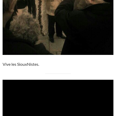
Vive les SiouxNistes.