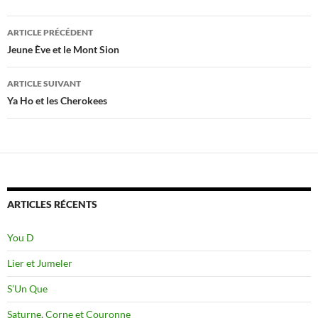
Navigation
ARTICLE PRÉCÉDENT
des
Jeune Ève et le Mont Sion
articles
ARTICLE SUIVANT
Ya Ho et les Cherokees
ARTICLES RÉCENTS
You D
Lier et Jumeler
S’Un Que
Saturne, Corne et Couronne