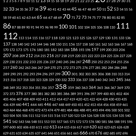
13
2
7
10
20
21
22
23
27
31
1
3
5
6
8
9
11
12
14
15
16
18
19
25
28
29
30
39
52
33
45
32
37
50
40
42
53
34
35
36
38
41
43
44
46
47
48
49
51
54
55
56
70
65
73
72
63
66
78
80
58
59
60
61
62
64
67
68
69
71
74
75
77
81
82
85
111
86
100
101
87
95
88
89
90
91
94
96
98
99
102
104
105
106
108
110
112
118
120
113
114
115
116
117
121
123
125
126
127
129
130
131
133
136
137
138
140
142
143
144
146
148
150
151
156
157
158
160
161
162
163
166
167
168
186
173
182
197
206
170
172
175
176
180
181
183
184
193
196
199
200
203
207
212
216
219
208
209
214
215
217
218
220
221
222
223
224
225
226
227
228
248
240
229
230
231
232
233
235
236
237
245
246
247
250
252
253
254
255
256
260
257
262
263
266
267
269
270
271
272
273
275
276
277
281
282
284
286
288
300
301
306
289
290
291
292
293
294
296
297
299
302
303
305
308
310
313
314
333
345
315
340
346
316
317
318
320
323
328
329
330
332
336
337
338
342
343
358
357
359
363
364
365
369
348
349
352
353
354
355
356
360
366
367
370
376
377
386
391
402
372
373
380
381
382
383
385
389
396
397
399
400
401
404
412
405
406
407
408
409
410
411
414
417
419
420
421
422
424
428
430
433
435
441
444
446
436
439
440
445
447
448
449
450
451
452
453
454
456
458
459
461
463
464
466
468
470
472
473
474
479
481
484
486
488
491
493
494
496
500
501
502
516
503
504
505
506
511
512
514
515
517
520
523
524
526
528
530
531
534
535
540
541
542
543
546
548
551
553
555
557
565
571
572
573
576
580
581
586
588
591
596
613
611
620
597
600
602
606
610
612
614
615
616
617
619
622
623
625
626
628
666
676
629
631
633
634
635
637
641
646
651
656
661
665
670
682
685
692
696