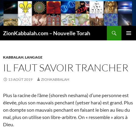
Recherche
ZionKabbalah.com – Nouvelle Torah
ALLER
MENU
AU
PRINCI
CONTENU
KABBALAH
,
LANGAGE
IL FAUT SAVOIR TRANCHER
13 AOÛT 2019
ZIONKABBALAH
Plus la racine de l’âme (shoresh neshama) d’une personne est
élevée, plus son mauvais penchant (yetser hara) est grand. Plus
on dompte son mauvais penchant en faisant le bien au lieu du
mal, plus on utilise son libre-arbitre. On « ressemble » alors à
Dieu.