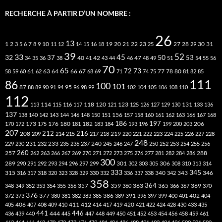
RECHERCHE À PARTIR D’UN NOMBRE :
26
13
2
7
10
20
21
22
23
27
31
1
3
5
6
8
9
11
12
14
15
16
18
19
25
28
29
30
39
52
33
45
32
37
50
40
42
53
34
35
36
38
41
43
44
46
47
48
49
51
54
55
56
70
65
73
72
63
66
78
80
58
59
60
61
62
64
67
68
69
71
74
75
77
81
82
85
111
86
100
101
87
95
88
89
90
91
94
96
98
99
102
104
105
106
108
110
112
118
120
113
114
115
116
117
121
123
125
126
127
129
130
131
133
136
137
138
140
142
143
144
146
148
150
151
156
157
158
160
161
162
163
166
167
168
186
173
182
197
206
170
172
175
176
180
181
183
184
193
196
199
200
203
207
212
216
219
208
209
214
215
217
218
220
221
222
223
224
225
226
227
228
248
240
229
230
231
232
233
235
236
237
245
246
247
250
252
253
254
255
256
260
257
262
263
266
267
269
270
271
272
273
275
276
277
281
282
284
286
288
300
301
306
289
290
291
292
293
294
296
297
299
302
303
305
308
310
313
314
333
345
315
340
346
316
317
318
320
323
328
329
330
332
336
337
338
342
343
358
357
359
363
364
365
369
348
349
352
353
354
355
356
360
366
367
370
376
377
386
391
402
372
373
380
381
382
383
385
389
396
397
399
400
401
404
412
405
406
407
408
409
410
411
414
417
419
420
421
422
424
428
430
433
435
441
444
446
436
439
440
445
447
448
449
450
451
452
453
454
456
458
459
461