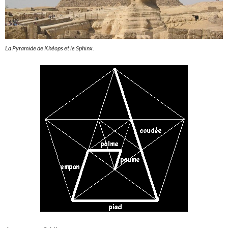
La Pyramide de Khéops et le Sphinx.