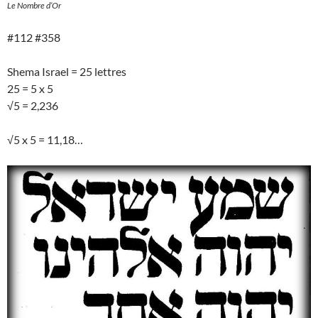
Le Nombre d’Or
#112 #358
Shema Israel = 25 lettres
25 = 5 x 5
√5 = 2,236
√5 x 5 = 11,18…