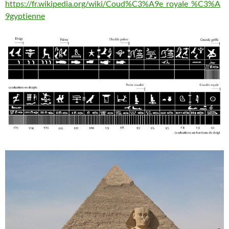
https://fr.wikipedia.org/wiki/Coud%C3%A9e_royale_%C3%A
9gyptienne