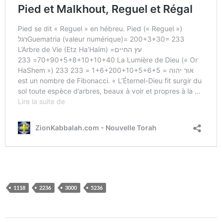
1118
2236
3000
5236