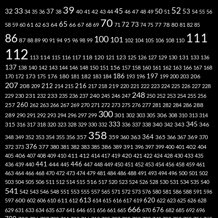
39
52
33
45
32
37
50
40
42
53
34
35
36
38
41
43
44
46
47
48
49
51
54
55
56
70
65
73
72
63
66
78
80
58
59
60
61
62
64
67
68
69
71
74
75
77
81
82
85
111
86
100
101
87
95
88
89
90
91
94
96
98
99
102
104
105
106
108
110
112
118
120
113
114
115
116
117
121
123
125
126
127
129
130
131
133
136
137
138
140
142
143
144
146
148
150
151
156
157
158
160
161
162
163
166
167
168
186
173
182
197
206
170
172
175
176
180
181
183
184
193
196
199
200
203
207
212
216
219
208
209
214
215
217
218
220
221
222
223
224
225
226
227
228
248
240
229
230
231
232
233
235
236
237
245
246
247
250
252
253
254
255
256
260
257
262
263
266
267
269
270
271
272
273
275
276
277
281
282
284
286
288
300
301
306
289
290
291
292
293
294
296
297
299
302
303
305
308
310
313
314
333
345
315
340
346
316
317
318
320
323
328
329
330
332
336
337
338
342
343
358
357
359
363
364
365
369
348
349
352
353
354
355
356
360
366
367
370
376
377
386
391
402
372
373
380
381
382
383
385
389
396
397
399
400
401
404
412
405
406
407
408
409
410
411
414
417
419
420
421
422
424
428
430
433
435
441
444
446
436
439
440
445
447
448
449
450
451
452
453
454
456
458
459
461
463
464
466
468
470
472
473
474
479
481
484
486
488
491
493
494
496
500
501
502
516
503
504
505
506
511
512
514
515
517
520
523
524
526
528
530
531
534
535
540
541
542
543
546
548
551
553
555
557
565
571
572
573
576
580
581
586
588
591
596
613
611
620
597
600
602
606
610
612
614
615
616
617
619
622
623
625
626
628
666
676
629
631
633
634
635
637
641
646
651
656
661
665
670
682
685
692
696