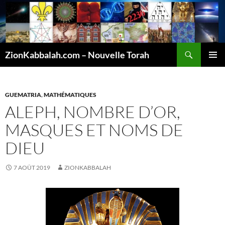
Recherche
ZionKabbalah.com – Nouvelle Torah
ALLER
MENU
AU
PRINCI
CONTENU
GUEMATRIA
,
MATHÉMATIQUES
ALEPH, NOMBRE D’OR,
MASQUES ET NOMS DE
DIEU
7 AOÛT 2019
ZIONKABBALAH