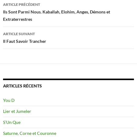
Navigation
ARTICLE PRÉCÉDENT
des
Ils Sont Parmi Nous. Kaballah, Elohim, Anges, Démons et
Extraterrestres
articles
ARTICLE SUIVANT
Il Faut Savoir Trancher
ARTICLES RÉCENTS
You D
Lier et Jumeler
S’Un Que
Saturne, Corne et Couronne