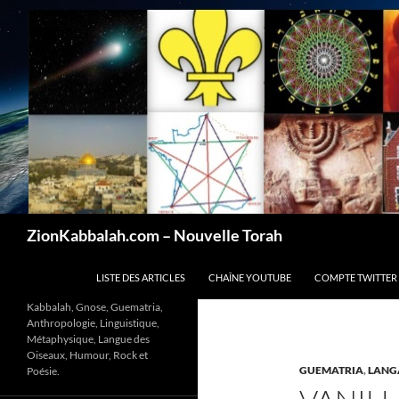
Recherche
ZionKabbalah.com – Nouvelle Torah
ALLER AU CONTENU
LISTE DES ARTICLES
CHAÎNE YOUTUBE
COMPTE TWITTER
Kabbalah, Gnose, Guematria,
Anthropologie, Linguistique,
Métaphysique, Langue des
Oiseaux, Humour, Rock et
GUEMATRIA
,
LANG
Poésie.