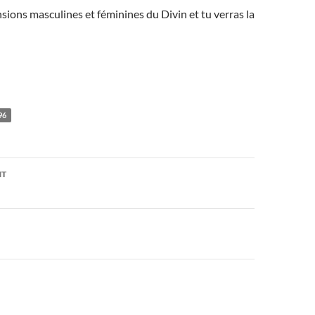
sions masculines et féminines du Divin et tu verras la
96
on
NT