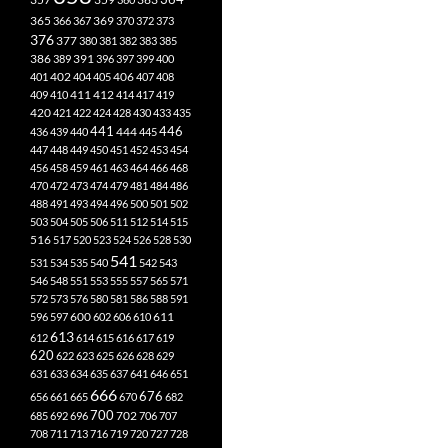
365
369
366
367
370
372
373
376
377
380
381
382
383
385
386
391
389
396
397
399
400
402
401
404
405
406
407
408
412
409
410
411
414
417
419
420
421
422
424
428
430
433
435
441
444
446
436
439
440
445
447
448
449
450
451
452
453
454
456
458
459
461
463
464
466
468
470
472
473
474
479
481
484
486
488
491
493
494
496
500
501
502
503
504
505
506
511
512
514
515
516
517
520
523
524
526
528
530
541
531
534
535
540
542
543
546
548
551
553
555
557
565
571
572
573
576
580
581
586
588
591
611
596
597
600
602
606
610
613
612
614
615
616
617
619
620
622
623
625
626
628
629
631
633
634
635
637
641
646
651
666
676
656
661
665
670
682
700
702
685
692
696
706
707
708
711
713
716
719
720
727
728