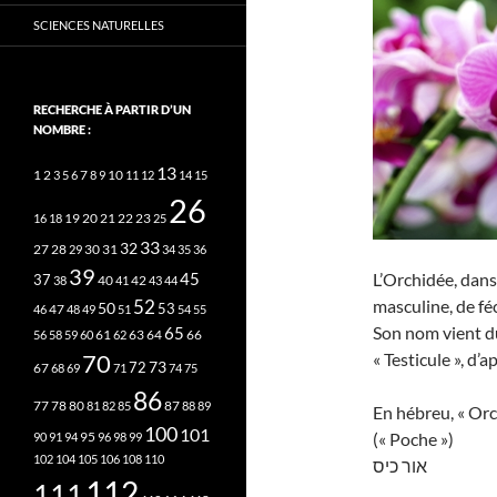
SCIENCES NATURELLES
RECHERCHE À PARTIR D’UN
NOMBRE :
13
2
7
10
1
3
5
6
8
9
11
12
14
15
26
20
21
22
23
16
18
19
25
33
32
27
31
28
29
30
34
35
36
39
45
L’Orchidée, dans
37
40
42
38
41
43
44
52
masculine, de fé
50
53
46
47
48
49
51
54
55
Son nom vient du
65
63
66
56
58
59
60
61
62
64
70
« Testicule », d’
73
72
67
68
69
71
74
75
86
78
80
87
77
81
82
85
88
89
En hébreu, « Orch
100
101
95
(« Poche »)
90
91
94
96
98
99
102
104
105
106
108
110
אור כיס
112
111