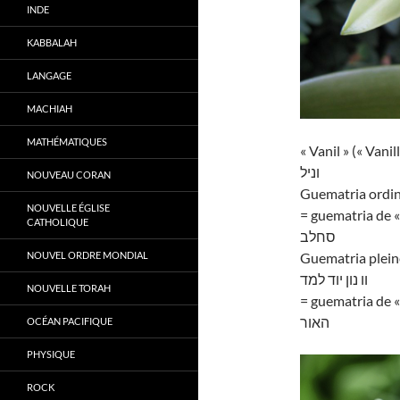
INDE
KABBALAH
LANGAGE
MACHIAH
MATHÉMATIQUES
« Vanil » (« Vanill
וניל
NOUVEAU CORAN
Guematria ordina
NOUVELLE ÉGLISE
= guematria de « 
CATHOLIQUE
סחלב
NOUVEL ORDRE MONDIAL
Guematria plein
וו נון יוד למד
NOUVELLE TORAH
= guematria de «
האור
OCÉAN PACIFIQUE
PHYSIQUE
ROCK