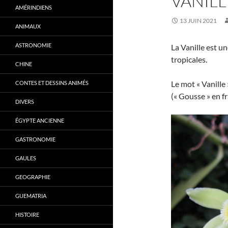
VANILL
AMÉRINDIENS
13 JUIN 2021
ANIMAUX
ASTRONOMIE
La Vanille est u
tropicales.
CHINE
Le mot « Vanille 
CONTES ET DESSINS ANIMÉS
(« Gousse » en fr
DIVERS
ÉGYPTE ANCIENNE
GASTRONOMIE
GAULES
GEOGRAPHIE
GUEMATRIA
HISTOIRE