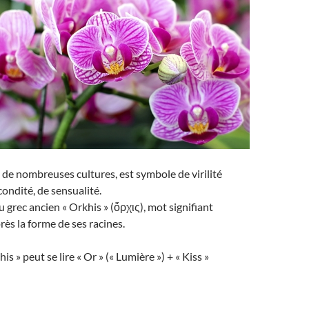
 de nombreuses cultures, est symbole de virilité
condité, de sensualité.
 grec ancien « Orkhis » (ὄρχις), mot signifiant
après la forme de ses racines.
is » peut se lire « Or » (« Lumière ») + « Kiss »