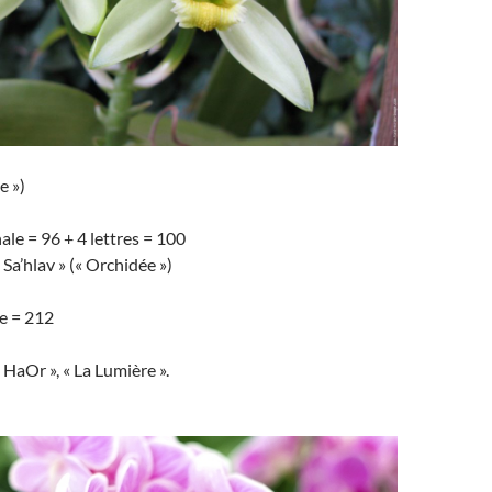
e »)
le = 96 + 4 lettres = 100
Sa’hlav » (« Orchidée »)
e = 212
 HaOr », « La Lumière ».