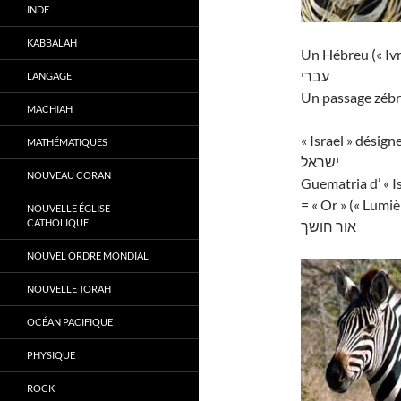
INDE
KABBALAH
Un Hébreu (« Ivr
עברי
LANGAGE
Un passage zébré
MACHIAH
« Israel » désig
MATHÉMATIQUES
ישראל
NOUVEAU CORAN
Guematria d’ « I
= « Or » (« Lumiè
NOUVELLE ÉGLISE
CATHOLIQUE
אור חושך
NOUVEL ORDRE MONDIAL
NOUVELLE TORAH
OCÉAN PACIFIQUE
PHYSIQUE
ROCK