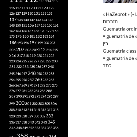
113
114
115
118
120
116
117
121
123
125
« HaZebrot » (« 
126
127
129
130
131
133
136
137
138
140
142
143
144
146
הזברות
148
150
151
156
157
158
160
161
Guematria ordin
173
162
163
166
167
168
170
172
= guematria de «
182
175
176
180
181
183
184
186
197
בין
193
196
199
200
203
207
212
206
208
209
214
215
Guematria class
216
219
217
218
220
221
222
= guematria de «
223
224
225
226
227
228
229
230
כתר
240
231
232
233
235
236
237
248
245
246
247
250
252
253
260
257
254
255
256
262
263
266
267
269
270
271
272
273
275
276
277
281
282
284
286
288
289
290
291
292
293
294
296
297
300
301
306
299
302
303
305
315
308
310
313
314
316
317
318
333
320
323
328
329
330
332
345
340
336
337
338
342
343
346
348
349
352
353
354
355
356
358
357
359
363
364
360