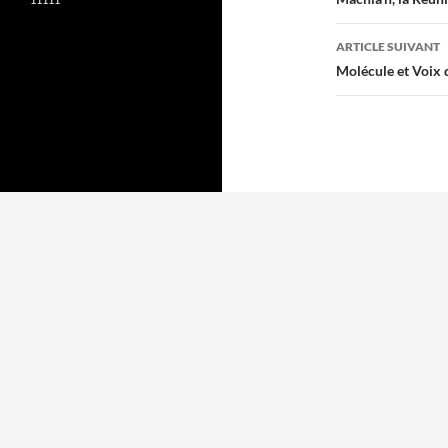
des
articles
ARTICLE SUIVANT
Molécule et Voix 