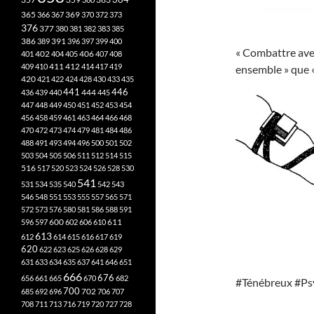
365
369
366
367
370
372
373
376
377
380
381
382
383
385
386
391
389
396
397
399
400
« Combattre avec
402
401
404
405
406
407
408
412
409
410
411
414
417
419
ensemble » que 
420
421
422
424
428
430
433
435
441
444
446
436
439
440
445
447
448
449
450
451
452
453
454
456
458
459
461
463
464
466
468
470
472
473
474
479
481
484
486
488
491
493
494
496
500
501
502
503
504
505
506
511
512
514
515
516
517
520
523
524
526
528
530
541
531
534
535
540
542
543
546
548
551
553
555
557
565
571
572
573
576
580
581
586
588
591
611
596
597
600
602
606
610
613
612
614
615
616
617
619
620
622
623
625
626
628
629
631
633
634
635
637
641
646
651
666
676
656
661
665
670
682
#Ténébreux #Ps
700
702
685
692
696
706
707
708
711
713
716
719
720
727
728