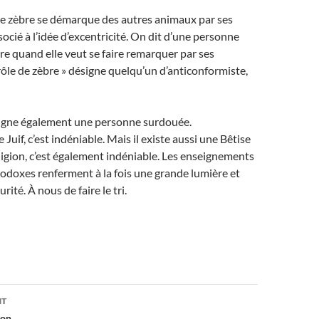
le zèbre se démarque des autres animaux par ses
ssocié à l’idée d’excentricité. On dit d’une personne
èbre quand elle veut se faire remarquer par ses
drôle de zèbre » désigne quelqu’un d’anticonformiste,
signe également une personne surdouée.
e Juif, c’est indéniable. Mais il existe aussi une Bêtise
religion, c’est également indéniable. Les enseignements
odoxes renferment à la fois une grande lumière et
ité. À nous de faire le tri.
on
NT
ion