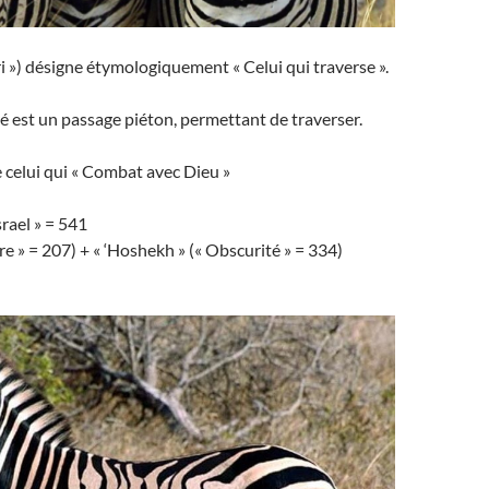
i ») désigne étymologiquement « Celui qui traverse ».
 est un passage piéton, permettant de traverser.
ne celui qui « Combat avec Dieu »
srael » = 541
re » = 207) + « ‘Hoshekh » (« Obscurité » = 334)