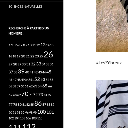
SCIENCES NATURELLES
RECHERCHE À PARTIR D’UN
NOMBRE :
13
2
7
10
1
3
5
6
8
9
11
12
14
15
26
20
21
22
23
16
18
19
25
#LesZébreux
33
32
27
31
28
29
30
34
35
36
39
45
37
40
42
38
41
43
44
52
50
53
46
47
48
49
51
54
55
65
63
66
56
58
59
60
61
62
64
70
73
72
67
68
69
71
74
75
86
78
80
87
77
81
82
85
88
89
100
101
95
90
91
94
96
98
99
102
104
105
106
108
110
112
111