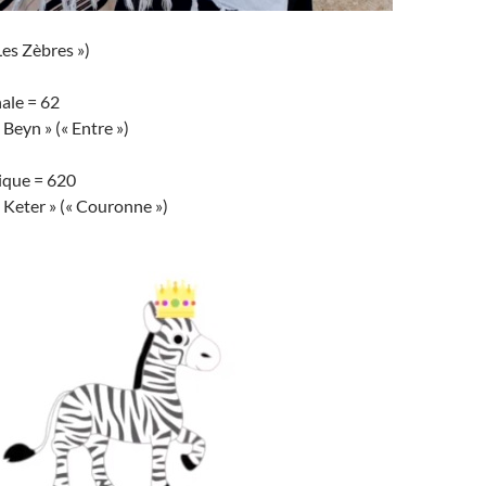
Les Zèbres »)
ale = 62
 Beyn » (« Entre »)
ique = 620
 Keter » (« Couronne »)