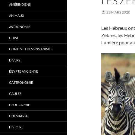
LES Z
AMÉRINDIENS
23 MARS 2020
ANIMAUX
ASTRONOMIE
Les Hébreux ont 
Zèbres, les Hébr
CHINE
Lumière pour at
CONTES ET DESSINS ANIMÉS
DIVERS
ÉGYPTE ANCIENNE
GASTRONOMIE
GAULES
GEOGRAPHIE
GUEMATRIA
HISTOIRE