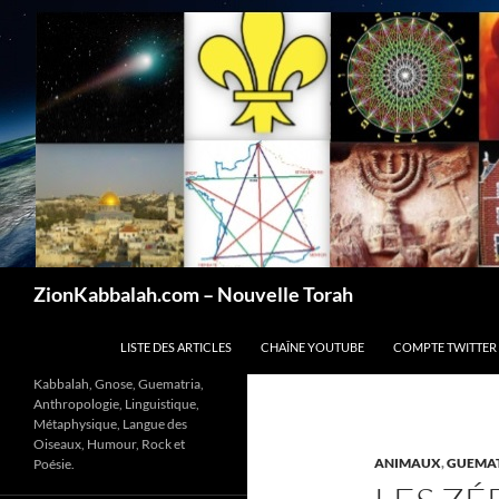
Recherche
ZionKabbalah.com – Nouvelle Torah
ALLER AU CONTENU
LISTE DES ARTICLES
CHAÎNE YOUTUBE
COMPTE TWITTER
Kabbalah, Gnose, Guematria,
Anthropologie, Linguistique,
Métaphysique, Langue des
Oiseaux, Humour, Rock et
ANIMAUX
,
GUEMA
Poésie.