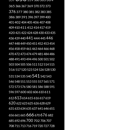
365
369
366
367
370
372
373
376
377
380
381
382
383
385
386
391
389
396
397
399
400
402
401
404
405
406
407
408
412
409
410
411
414
417
419
420
421
422
424
428
430
433
435
441
444
446
436
439
440
445
447
448
449
450
451
452
453
454
456
458
459
461
463
464
466
468
470
472
473
474
479
481
484
486
488
491
493
494
496
500
501
502
503
504
505
506
511
512
514
515
516
517
520
523
524
526
528
530
541
531
534
535
540
542
543
546
548
551
553
555
557
565
571
572
573
576
580
581
586
588
591
611
596
597
600
602
606
610
613
612
614
615
616
617
619
620
622
623
625
626
628
629
631
633
634
635
637
641
646
651
666
676
656
661
665
670
682
700
702
685
692
696
706
707
708
711
713
716
719
720
727
728