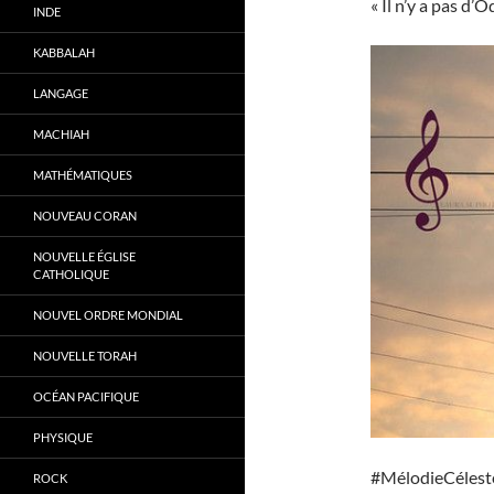
« Il n’y a pas d’O
INDE
KABBALAH
LANGAGE
MACHIAH
MATHÉMATIQUES
NOUVEAU CORAN
NOUVELLE ÉGLISE
CATHOLIQUE
NOUVEL ORDRE MONDIAL
NOUVELLE TORAH
OCÉAN PACIFIQUE
PHYSIQUE
#MélodieCélest
ROCK