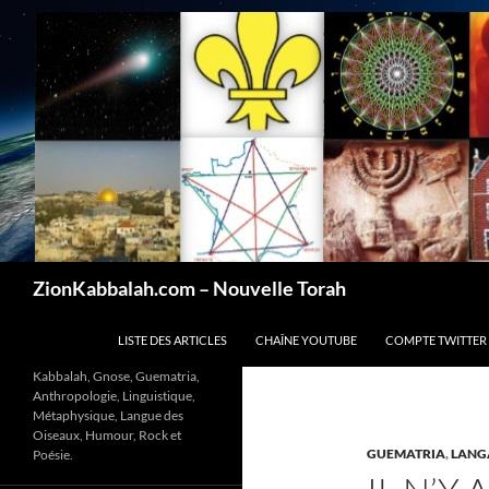
Recherche
ZionKabbalah.com – Nouvelle Torah
ALLER AU CONTENU
LISTE DES ARTICLES
CHAÎNE YOUTUBE
COMPTE TWITTER
Kabbalah, Gnose, Guematria,
Anthropologie, Linguistique,
Métaphysique, Langue des
Oiseaux, Humour, Rock et
GUEMATRIA
,
LANG
Poésie.