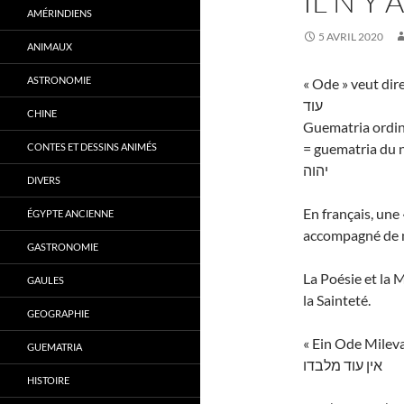
IL N’Y 
AMÉRINDIENS
5 AVRIL 2020
ANIMAUX
ASTRONOMIE
« Ode » veut dir
עוד
CHINE
Guematria ordin
= guematria du
CONTES ET DESSINS ANIMÉS
יהוה
DIVERS
En français, une
ÉGYPTE ANCIENNE
accompagné de m
GASTRONOMIE
La Poésie et la 
GAULES
la Sainteté.
GEOGRAPHIE
« Ein Ode Milevad
GUEMATRIA
אין עוד מלבדו
HISTOIRE