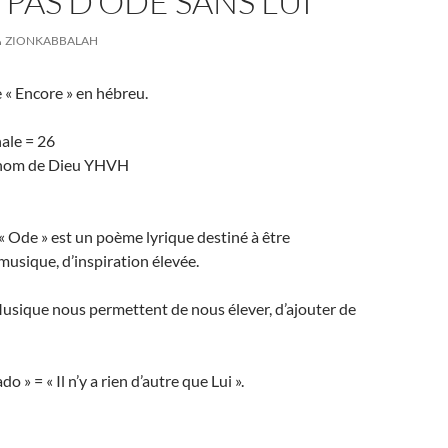
A PAS D’ODE SANS LUI
ZIONKABBALAH
e « Encore » en hébreu.
ale = 26
 nom de Dieu YHVH
 « Ode » est un poème lyrique destiné à être
usique, d’inspiration élevée.
Musique nous permettent de nous élever, d’ajouter de
o » = « Il n’y a rien d’autre que Lui ».