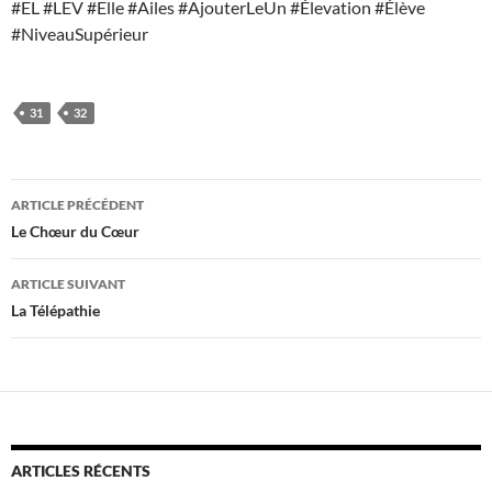
#EL #LEV #Elle #Ailes #AjouterLeUn #Élevation #Élève
#NiveauSupérieur
31
32
Navigation
ARTICLE PRÉCÉDENT
des
Le Chœur du Cœur
articles
ARTICLE SUIVANT
La Télépathie
ARTICLES RÉCENTS