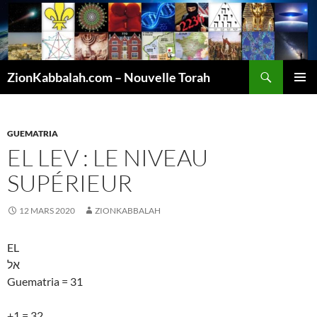
Recherche
ZionKabbalah.com – Nouvelle Torah
ALLER
MENU
AU
PRINCI
CONTENU
GUEMATRIA
EL LEV : LE NIVEAU
SUPÉRIEUR
12 MARS 2020
ZIONKABBALAH
EL
אל
Guematria = 31
+1 = 32