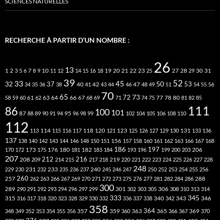
SCIENCES NATURELLES
RECHERCHE À PARTIR D’UN NOMBRE :
26
13
2
7
10
20
21
22
23
27
31
1
3
5
6
8
9
11
12
14
15
16
18
19
25
28
29
30
39
52
33
45
32
37
50
40
42
53
34
35
36
38
41
43
44
46
47
48
49
51
54
55
56
70
65
73
72
63
66
78
80
58
59
60
61
62
64
67
68
69
71
74
75
77
81
82
85
111
86
100
101
87
95
88
89
90
91
94
96
98
99
102
104
105
106
108
110
112
118
120
113
114
115
116
117
121
123
125
126
127
129
130
131
133
136
137
138
140
142
143
144
146
148
150
151
156
157
158
160
161
162
163
166
167
168
186
173
182
197
206
170
172
175
176
180
181
183
184
193
196
199
200
203
207
212
216
219
208
209
214
215
217
218
220
221
222
223
224
225
226
227
228
248
240
229
230
231
232
233
235
236
237
245
246
247
250
252
253
254
255
256
260
257
262
263
266
267
269
270
271
272
273
275
276
277
281
282
284
286
288
300
301
306
289
290
291
292
293
294
296
297
299
302
303
305
308
310
313
314
333
345
315
340
346
316
317
318
320
323
328
329
330
332
336
337
338
342
343
358
357
359
363
364
365
369
348
349
352
353
354
355
356
360
366
367
370