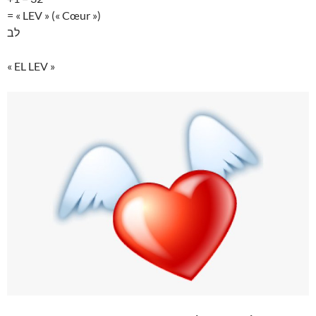
= « LEV » (« Cœur »)
לב
« EL LEV »