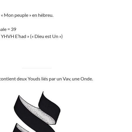
e « Mon peuple » en hébreu.
ale = 39
 YHVH E’had » (« Dieu est Un »)
 contient deux Youds liés par un Vav, une Onde.