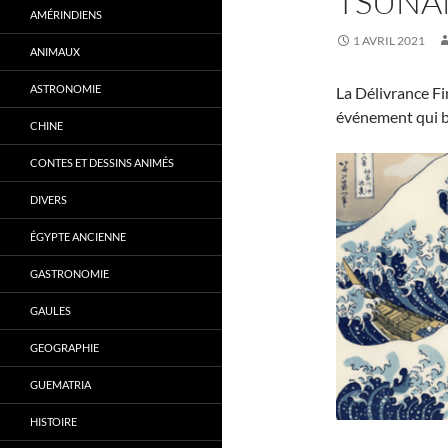
TSUNA
AMÉRINDIENS
1 AVRIL 2021
ANIMAUX
ASTRONOMIE
La Délivrance Fi
événement qui b
CHINE
CONTES ET DESSINS ANIMÉS
DIVERS
ÉGYPTE ANCIENNE
GASTRONOMIE
GAULES
GEOGRAPHIE
GUEMATRIA
HISTOIRE