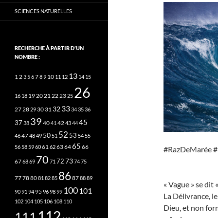
SCIENCES NATURELLES
RECHERCHE À PARTIR D’UN
NOMBRE :
13
2
7
10
1
3
5
6
8
9
11
12
14
15
26
20
21
22
23
16
18
19
25
33
32
27
31
28
29
30
34
35
36
39
45
37
40
42
38
41
43
44
52
50
53
46
47
48
49
51
54
55
65
63
66
56
58
59
60
61
62
64
#RazDeMarée #
70
73
72
67
68
69
71
74
75
86
78
80
87
77
81
82
85
88
89
« Vague » se dit 
100
101
95
90
91
94
96
98
99
La Délivrance, l
102
104
105
106
108
110
Dieu, et non forme
112
111