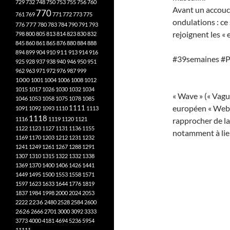
729
732
748
750
753
755
756
760
Avant un accouch
770
761
769
771
772
773
775
ondulations : ce 
777
776
780
783
784
790
791
793
rejoignent les « 
798
800
805
813
814
823
830
832
845
860
861
865
876
880
884
888
894
899
904
910
911
913
914
916
#39semaines #
925
928
937
938
940
946
950
951
962
963
971
972
976
987
999
1000
1001
1004
1006
1008
1012
1015
1017
1026
1030
1032
1034
« Wave » (« Vague
1046
1053
1058
1075
1078
1085
européen « Webh »
1111
1091
1092
1093
1110
1113
1118
1116
1119
1120
1121
rapprocher de la 
1122
1123
1127
1131
1136
1155
notamment à lier
1169
1170
1203
1212
1231
1232
1241
1249
1261
1267
1288
1291
1307
1310
1315
1322
1332
1338
1369
1370
1400
1406
1426
1441
1449
1495
1500
1553
1558
1571
1597
1623
1633
1644
1776
1819
1837
1984
1998
2000
2024
2053
2222
2236
2480
2528
2584
2600
2626
2666
2701
3000
3092
3333
3773
4000
4181
4694
5236
5954
11111