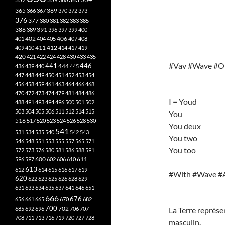
365
369
366
367
370
372
373
376
377
380
381
382
383
385
386
391
389
396
397
399
400
402
401
404
405
406
407
408
412
409
410
411
414
417
419
420
421
422
424
428
430
433
435
#Vav #Wave #O
441
444
446
436
439
440
445
447
448
449
450
451
452
453
454
456
458
459
461
463
464
466
468
470
472
473
474
479
481
484
486
I = Youd
488
491
493
494
496
500
501
502
503
504
505
506
511
512
514
515
You
516
517
520
523
524
526
528
530
You deux
541
531
534
535
540
542
543
You two
546
548
551
553
555
557
565
571
You too
572
573
576
580
581
586
588
591
611
596
597
600
602
606
610
613
612
614
615
616
617
619
#With #Wave #
620
622
623
625
626
628
629
631
633
634
635
637
641
646
651
666
676
656
661
665
670
682
700
702
685
692
696
706
707
La Terre représen
708
711
713
716
719
720
727
728
masculin.