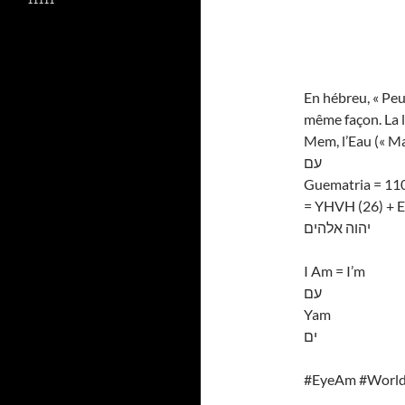
En hébreu, « Peupl
même façon. La le
Mem, l’Eau (« Ma
עם
Guematria = 110 
= YHVH (26) + E
יהוה אלהים
I Am = I’m
עם
Yam
ים
#EyeAm #Worl