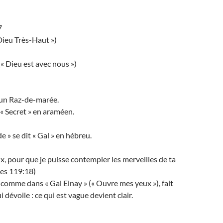
7
 Dieu Très-Haut »)
« Dieu est avec nous »)
un Raz-de-marée.
 « Secret » en araméen.
e » se dit « Gal » en hébreu.
, pour que je puisse contempler les merveilles de ta
mes 119:18)
, comme dans « Gal Einay » (« Ouvre mes yeux »), fait
i dévoile : ce qui est vague devient clair.