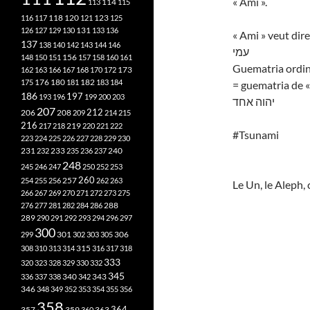
« Ami ».
113
114
115
118
120
116
117
121
123
125
126
127
129
130
131
133
136
« Ami » veut dir
137
138
140
142
143
144
146
עמי
148
150
151
156
157
158
160
161
Guematria ordin
173
162
163
166
167
168
170
172
182
175
176
180
181
183
184
= guematria de «
186
197
193
196
199
200
203
יהוה אחד
207
212
206
208
209
214
215
216
219
217
218
220
221
222
#Tsunami
223
224
225
226
227
228
229
230
240
231
232
233
235
236
237
248
245
246
247
250
252
253
260
257
254
255
256
262
263
Le Un, le Aleph,
266
267
269
270
271
272
273
275
276
277
281
282
284
286
288
289
290
291
292
293
294
296
297
300
301
306
299
302
303
305
315
308
310
313
314
316
317
318
333
320
323
328
329
330
332
345
340
336
337
338
342
343
346
348
349
352
353
354
355
356
358
357
359
363
364
360