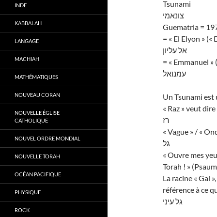
Tsunami
INDE
צונאמי
KABBALAH
Guematria = 19
= « El Elyon » («
LANGAGE
אל עליון
MACHIAH
= « Emmanuel » (
עמנואל
MATHÉMATIQUES
NOUVEAU CORAN
Un Tsunami est 
« Raz » veut dire
NOUVELLE ÉGLISE
רז
CATHOLIQUE
« Vague » / « Ond
NOUVEL ORDRE MONDIAL
גל
« Ouvre mes yeux
NOUVELLE TORAH
Torah ! » (Psau
OCÉAN PACIFIQUE
La racine « Gal »
référence à ce qu
PHYSIQUE
גל עיני
ROCK