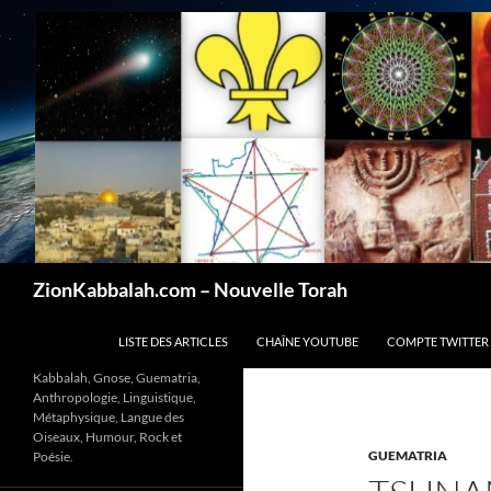
Recherche
ZionKabbalah.com – Nouvelle Torah
ALLER AU CONTENU
LISTE DES ARTICLES
CHAÎNE YOUTUBE
COMPTE TWITTER
Kabbalah, Gnose, Guematria,
Anthropologie, Linguistique,
Métaphysique, Langue des
Oiseaux, Humour, Rock et
GUEMATRIA
Poésie.