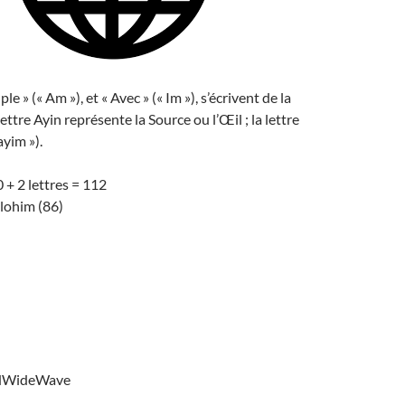
e » (« Am »), et « Avec » (« Im »), s’écrivent de la
ttre Ayin représente la Source ou l’Œil ; la lettre
yim »).
+ 2 lettres = 112
lohim (86)
dWideWave