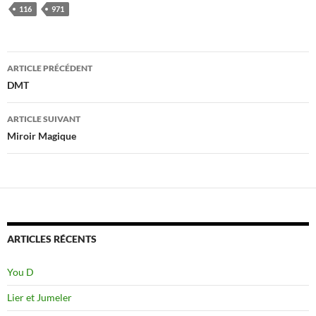
116
971
Navigation
ARTICLE PRÉCÉDENT
des
DMT
articles
ARTICLE SUIVANT
Miroir Magique
ARTICLES RÉCENTS
You D
Lier et Jumeler