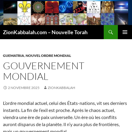
Recherche
ZionKabbalah.com – Nouvelle Torah
ALLER
MENU
AU
PRINCI
CONTENU
GUEMATRIA
,
NOUVEL ORDRE MONDIAL
GOUVERNEMENT
MONDIAL
2 NOVEMBRE 2025
ZIONKABBALAH
L’ordre mondial actuel, celui des États-nations, vit ses derniers
instants. La fin de l’exil est proche. Après le chaos actuel,
viendra une ère de paix universelle. Un ère où les conflits
auront disparus de la planète. Il n’y aura plus de frontières,
mais un gouvernement mondial.