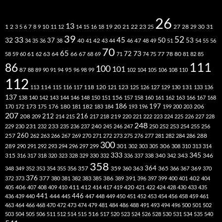
26
13
2
7
10
20
21
22
23
27
31
1
3
5
6
8
9
11
12
14
15
16
18
19
25
28
29
30
39
52
33
45
32
37
50
40
42
53
34
35
36
38
41
43
44
46
47
48
49
51
54
55
56
70
65
73
72
63
66
78
80
58
59
60
61
62
64
67
68
69
71
74
75
77
81
82
85
111
86
100
101
87
95
88
89
90
91
94
96
98
99
102
104
105
106
108
110
112
118
120
113
114
115
116
117
121
123
125
126
127
129
130
131
133
136
137
138
140
142
143
144
146
148
150
151
156
157
158
160
161
162
163
166
167
168
186
173
182
197
206
170
172
175
176
180
181
183
184
193
196
199
200
203
207
212
216
219
208
209
214
215
217
218
220
221
222
223
224
225
226
227
228
248
240
229
230
231
232
233
235
236
237
245
246
247
250
252
253
254
255
256
260
257
262
263
266
267
269
270
271
272
273
275
276
277
281
282
284
286
288
300
301
306
289
290
291
292
293
294
296
297
299
302
303
305
308
310
313
314
333
345
315
340
346
316
317
318
320
323
328
329
330
332
336
337
338
342
343
358
357
359
363
364
365
369
348
349
352
353
354
355
356
360
366
367
370
376
377
386
391
402
372
373
380
381
382
383
385
389
396
397
399
400
401
404
412
405
406
407
408
409
410
411
414
417
419
420
421
422
424
428
430
433
435
441
444
446
436
439
440
445
447
448
449
450
451
452
453
454
456
458
459
461
463
464
466
468
470
472
473
474
479
481
484
486
488
491
493
494
496
500
501
502
516
503
504
505
506
511
512
514
515
517
520
523
524
526
528
530
531
534
535
540