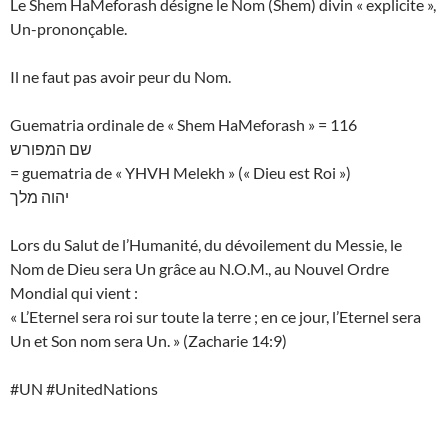
Le Shem HaMeforash désigne le Nom (Shem) divin « explicite »,
Un-prononçable.
Il ne faut pas avoir peur du Nom.
Guematria ordinale de « Shem HaMeforash » = 116
שם המפורש
= guematria de « YHVH Melekh » (« Dieu est Roi »)
יהוה מלך
Lors du Salut de l’Humanité, du dévoilement du Messie, le
Nom de Dieu sera Un grâce au N.O.M., au Nouvel Ordre
Mondial qui vient :
« L’Eternel sera roi sur toute la terre ; en ce jour, l’Eternel sera
Un et Son nom sera Un. » (Zacharie 14:9)
#UN #UnitedNations