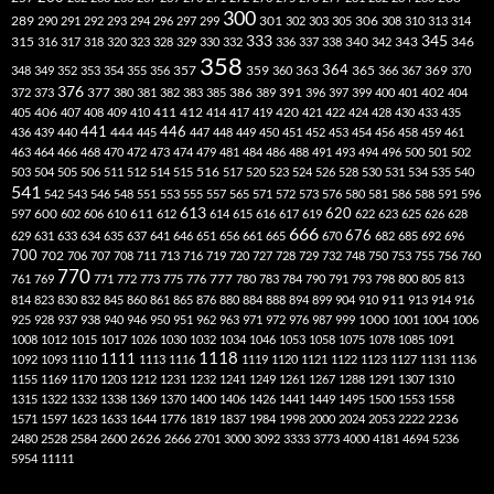
300
301
306
289
290
291
292
293
294
296
297
299
302
303
305
308
310
313
314
333
345
315
340
346
316
317
318
320
323
328
329
330
332
336
337
338
342
343
358
357
359
363
364
365
369
348
349
352
353
354
355
356
360
366
367
370
376
377
386
391
402
372
373
380
381
382
383
385
389
396
397
399
400
401
404
412
405
406
407
408
409
410
411
414
417
419
420
421
422
424
428
430
433
435
441
444
446
436
439
440
445
447
448
449
450
451
452
453
454
456
458
459
461
463
464
466
468
470
472
473
474
479
481
484
486
488
491
493
494
496
500
501
502
516
503
504
505
506
511
512
514
515
517
520
523
524
526
528
530
531
534
535
540
541
542
543
546
548
551
553
555
557
565
571
572
573
576
580
581
586
588
591
596
613
611
620
597
600
602
606
610
612
614
615
616
617
619
622
623
625
626
628
666
676
629
631
633
634
635
637
641
646
651
656
661
665
670
682
685
692
696
700
702
706
707
708
711
713
716
719
720
727
728
729
732
748
750
753
755
756
760
770
777
761
769
771
772
773
775
776
780
783
784
790
791
793
798
800
805
813
814
823
830
832
845
860
861
865
876
880
884
888
894
899
904
910
911
913
914
916
1000
925
928
937
938
940
946
950
951
962
963
971
972
976
987
999
1001
1004
1006
1008
1012
1015
1017
1026
1030
1032
1034
1046
1053
1058
1075
1078
1085
1091
1118
1111
1092
1093
1110
1113
1116
1119
1120
1121
1122
1123
1127
1131
1136
1155
1169
1170
1203
1212
1231
1232
1241
1249
1261
1267
1288
1291
1307
1310
1315
1322
1332
1338
1369
1370
1400
1406
1426
1441
1449
1495
1500
1553
1558
1571
1597
1623
1633
1644
1776
1819
1837
1984
1998
2000
2024
2053
2222
2236
2480
2528
2584
2600
2626
2666
2701
3000
3092
3333
3773
4000
4181
4694
5236
5954
11111