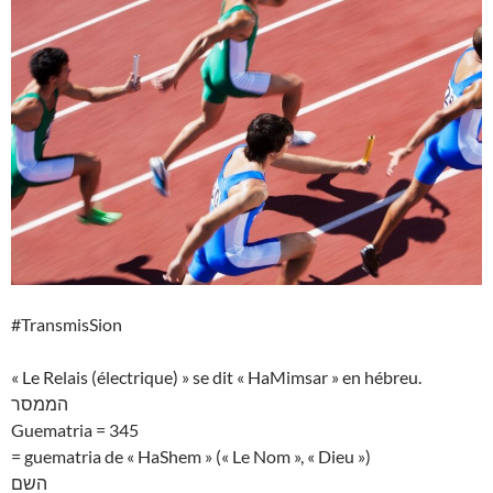
#TransmisSion
« Le Relais (électrique) » se dit « HaMimsar » en hébreu.
הממסר
Guematria = 345
= guematria de « HaShem » (« Le Nom », « Dieu »)
השם