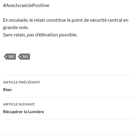
#AvecIsraelJePositive
En escalade, le relais constitue le point de sécurité central en
grande voie.
Sans relais, pas d’élévation possible.
345
541
Navigation
ARTICLE PRÉCÉDENT
des
Rien
articles
ARTICLE SUIVANT
Récupérer la Lumière