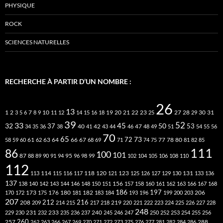
PHYSIQUE
ROCK
SCIENCES NATURELLES
RECHERCHE À PARTIR D’UN NOMBRE :
26
13
2
7
10
20
21
22
23
27
31
1
3
5
6
8
9
11
12
14
15
16
18
19
25
28
29
30
39
52
33
45
32
37
50
40
42
53
34
35
36
38
41
43
44
46
47
48
49
51
54
55
56
70
65
73
72
63
66
78
80
58
59
60
61
62
64
67
68
69
71
74
75
77
81
82
85
111
86
100
101
87
95
88
89
90
91
94
96
98
99
102
104
105
106
108
110
112
118
120
113
114
115
116
117
121
123
125
126
127
129
130
131
133
136
137
138
140
142
143
144
146
148
150
151
156
157
158
160
161
162
163
166
167
168
186
173
182
197
206
170
172
175
176
180
181
183
184
193
196
199
200
203
207
212
216
219
208
209
214
215
217
218
220
221
222
223
224
225
226
227
228
248
240
229
230
231
232
233
235
236
237
245
246
247
250
252
253
254
255
256
260
257
262
263
266
267
269
270
271
272
273
275
276
277
281
282
284
286
288