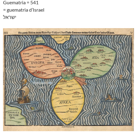
Guematria = 541
= guematria d’Israel
ישראל