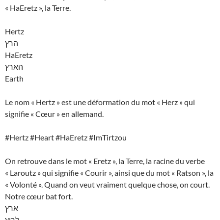
« HaEretz », la Terre.
Hertz
הרץ
HaEretz
הארץ
Earth
Le nom « Hertz » est une déformation du mot « Herz » qui
signifie « Cœur » en allemand.
#Hertz #Heart #HaEretz #ImTirtzou
On retrouve dans le mot « Eretz », la Terre, la racine du verbe
« Laroutz » qui signifie « Courir », ainsi que du mot « Ratson », la
« Volonté ». Quand on veut vraiment quelque chose, on court.
Notre cœur bat fort.
ארץ
לרוץ