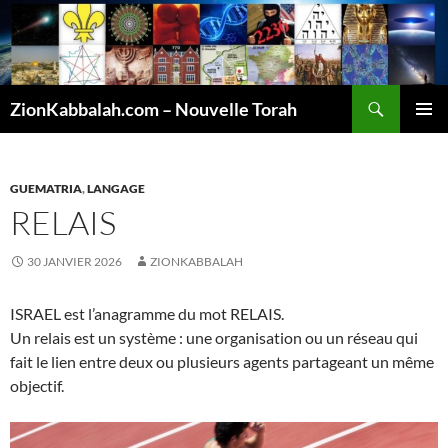
Recherche
ZionKabbalah.com – Nouvelle Torah
ALLER
MENU
AU
PRINCI
CONTENU
GUEMATRIA
,
LANGAGE
RELAIS
30 JANVIER 2026
ZIONKABBALAH
ISRAEL est l’anagramme du mot RELAIS.
Un relais est un système : une organisation ou un réseau qui
fait le lien entre deux ou plusieurs agents partageant un même
objectif.