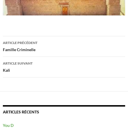
Navigation
ARTICLE PRÉCÉDENT
des
Famille Criminelle
articles
ARTICLE SUIVANT
Kali
ARTICLES RÉCENTS
You D