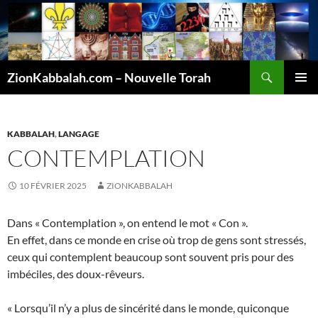
Recherche
ZionKabbalah.com – Nouvelle Torah
ALLER
MENU
AU
PRINCI
CONTENU
KABBALAH
,
LANGAGE
CONTEMPLATION
10 FÉVRIER 2025
ZIONKABBALAH
Dans « Contemplation », on entend le mot « Con ».
En effet, dans ce monde en crise où trop de gens sont stressés,
ceux qui contemplent beaucoup sont souvent pris pour des
imbéciles, des doux-rêveurs.
« Lorsqu’il n’y a plus de sincérité dans le monde, quiconque