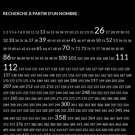
RECHERCHE À PARTIR D’UN NOMBRE :
26
13
2
7
10
20
21
22
23
27
31
1
3
5
6
8
9
11
12
14
15
16
18
19
25
28
29
30
39
52
33
45
32
37
50
40
42
53
34
35
36
38
41
43
44
46
47
48
49
51
54
55
56
70
65
73
72
63
66
78
80
58
59
60
61
62
64
67
68
69
71
74
75
77
81
82
85
111
86
100
101
87
95
88
89
90
91
94
96
98
99
102
104
105
106
108
110
112
118
120
113
114
115
116
117
121
123
125
126
127
129
130
131
133
136
137
138
140
142
143
144
146
148
150
151
156
157
158
160
161
162
163
166
167
168
186
173
182
197
206
170
172
175
176
180
181
183
184
193
196
199
200
203
207
212
216
219
208
209
214
215
217
218
220
221
222
223
224
225
226
227
228
248
240
229
230
231
232
233
235
236
237
245
246
247
250
252
253
254
255
256
260
257
262
263
266
267
269
270
271
272
273
275
276
277
281
282
284
286
288
300
301
306
289
290
291
292
293
294
296
297
299
302
303
305
308
310
313
314
333
345
315
340
346
316
317
318
320
323
328
329
330
332
336
337
338
342
343
358
357
359
363
364
365
369
348
349
352
353
354
355
356
360
366
367
370
376
377
386
391
402
372
373
380
381
382
383
385
389
396
397
399
400
401
404
412
405
406
407
408
409
410
411
414
417
419
420
421
422
424
428
430
433
435