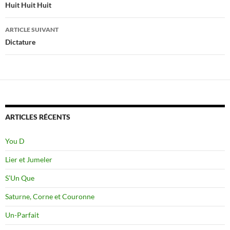
des
Huit Huit Huit
articles
ARTICLE SUIVANT
Dictature
ARTICLES RÉCENTS
You D
Lier et Jumeler
S’Un Que
Saturne, Corne et Couronne
Un-Parfait