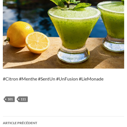
#Citron #Menthe #SentUn #UnFusion #LieMonade
101
111
Navigation
ARTICLE PRÉCÉDENT