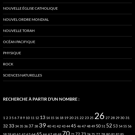
NOUVELLE ÉGLISE CATHOLIQUE
NOUVEL ORDRE MONDIAL
NOUVELLE TORAH
OCÉAN PACIFIQUE
PHYSIQUE
ROCK
SCIENCES NATURELLES
RECHERCHE À PARTIR D’UN NOMBRE :
26
13
2
7
10
20
21
22
23
27
31
1
3
5
6
8
9
11
12
14
15
16
18
19
25
28
29
30
39
52
33
45
32
37
50
40
42
53
34
35
36
38
41
43
44
46
47
48
49
51
54
55
56
70
65
73
72
63
66
78
80
58
59
60
61
62
64
67
68
69
71
74
75
77
81
82
85