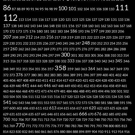
111
86
100
101
87
95
88
89
90
91
94
96
98
99
102
104
105
106
108
110
112
118
120
113
114
115
116
117
121
123
125
126
127
129
130
131
133
136
137
138
140
142
143
144
146
148
150
151
156
157
158
160
161
162
163
166
167
168
186
173
182
197
206
170
172
175
176
180
181
183
184
193
196
199
200
203
207
212
216
219
208
209
214
215
217
218
220
221
222
223
224
225
226
227
228
248
240
229
230
231
232
233
235
236
237
245
246
247
250
252
253
254
255
256
260
257
262
263
266
267
269
270
271
272
273
275
276
277
281
282
284
286
288
300
301
306
289
290
291
292
293
294
296
297
299
302
303
305
308
310
313
314
333
345
315
340
346
316
317
318
320
323
328
329
330
332
336
337
338
342
343
358
357
359
363
364
365
369
348
349
352
353
354
355
356
360
366
367
370
376
377
386
391
402
372
373
380
381
382
383
385
389
396
397
399
400
401
404
412
405
406
407
408
409
410
411
414
417
419
420
421
422
424
428
430
433
435
441
444
446
436
439
440
445
447
448
449
450
451
452
453
454
456
458
459
461
463
464
466
468
470
472
473
474
479
481
484
486
488
491
493
494
496
500
501
502
516
503
504
505
506
511
512
514
515
517
520
523
524
526
528
530
531
534
535
540
541
542
543
546
548
551
553
555
557
565
571
572
573
576
580
581
586
588
591
596
613
611
620
597
600
602
606
610
612
614
615
616
617
619
622
623
625
626
628
666
676
629
631
633
634
635
637
641
646
651
656
661
665
670
682
685
692
696
700
702
706
707
708
711
713
716
719
720
727
728
729
732
748
750
753
755
756
760
770
777
761
769
771
772
773
775
776
780
783
784
790
791
793
798
800
805
813
814
823
830
832
845
860
861
865
876
880
884
888
894
899
904
910
911
913
914
916