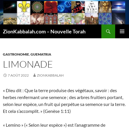
Recherche
ZionKabbalah.com – Nouvelle Torah
ALLER
MENU
AU
PRINCI
CONTENU
GASTRONOMIE
,
GUEMATRIA
LIMONADE
7 AOÛT 2022
ZIONKABBALAH
« Dieu dit : Que la terre produise des végétaux, savoir : des
herbes renfermant une semence ; des arbres fruitiers portant,
selon leur espèce, un fruit qui perpétue sa semence sur la terre.
Et cela s’accomplit. » (Genèse 1:11)
« Lemino » (« Selon leur espèce ») est l’anagramme de