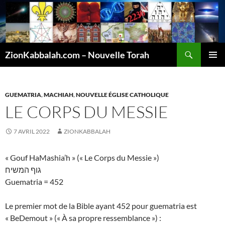
Recherche
ZionKabbalah.com – Nouvelle Torah
ALLER
MENU
AU
PRINCI
CONTENU
GUEMATRIA
,
MACHIAH
,
NOUVELLE ÉGLISE CATHOLIQUE
LE CORPS DU MESSIE
7 AVRIL 2022
ZIONKABBALAH
« Gouf HaMashia’h » (« Le Corps du Messie »)
גוף המשיח
Guematria = 452
Le premier mot de la Bible ayant 452 pour guematria est
« BeDemout » (« À sa propre ressemblance ») :