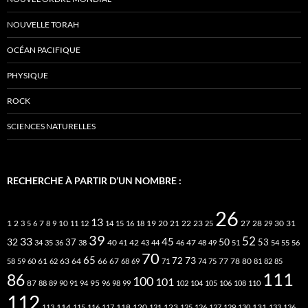
NOUVELLE TORAH
OCÉAN PACIFIQUE
PHYSIQUE
ROCK
SCIENCES NATURELLES
RECHERCHE À PARTIR D’UN NOMBRE :
26
13
2
7
10
20
21
22
23
27
31
1
3
5
6
8
9
11
12
14
15
16
18
19
25
28
29
30
39
52
33
45
32
37
50
40
42
53
34
35
36
38
41
43
44
46
47
48
49
51
54
55
56
70
65
73
72
63
66
78
80
58
59
60
61
62
64
67
68
69
71
74
75
77
81
82
85
111
86
100
101
87
95
88
89
90
91
94
96
98
99
102
104
105
106
108
110
112
118
120
113
114
115
116
117
121
123
125
126
127
129
130
131
133
136