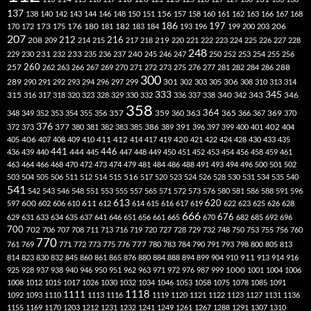
137
138
140
142
143
144
146
148
150
151
156
157
158
160
161
162
163
166
167
168
186
173
182
197
206
170
172
175
176
180
181
183
184
193
196
199
200
203
207
212
216
219
208
209
214
215
217
218
220
221
222
223
224
225
226
227
228
248
240
229
230
231
232
233
235
236
237
245
246
247
250
252
253
254
255
256
260
257
262
263
266
267
269
270
271
272
273
275
276
277
281
282
284
286
288
300
301
306
289
290
291
292
293
294
296
297
299
302
303
305
308
310
313
314
333
345
315
340
346
316
317
318
320
323
328
329
330
332
336
337
338
342
343
358
357
359
363
364
365
369
348
349
352
353
354
355
356
360
366
367
370
376
377
386
391
402
372
373
380
381
382
383
385
389
396
397
399
400
401
404
412
405
406
407
408
409
410
411
414
417
419
420
421
422
424
428
430
433
435
441
444
446
436
439
440
445
447
448
449
450
451
452
453
454
456
458
459
461
463
464
466
468
470
472
473
474
479
481
484
486
488
491
493
494
496
500
501
502
516
503
504
505
506
511
512
514
515
517
520
523
524
526
528
530
531
534
535
540
541
542
543
546
548
551
553
555
557
565
571
572
573
576
580
581
586
588
591
596
613
611
620
597
600
602
606
610
612
614
615
616
617
619
622
623
625
626
628
666
676
629
631
633
634
635
637
641
646
651
656
661
665
670
682
685
692
696
700
702
706
707
708
711
713
716
719
720
727
728
729
732
748
750
753
755
756
760
770
777
761
769
771
772
773
775
776
780
783
784
790
791
793
798
800
805
813
814
823
830
832
845
860
861
865
876
880
884
888
894
899
904
910
911
913
914
916
1000
925
928
937
938
940
946
950
951
962
963
971
972
976
987
999
1001
1004
1006
1008
1012
1015
1017
1026
1030
1032
1034
1046
1053
1058
1075
1078
1085
1091
1118
1111
1092
1093
1110
1113
1116
1119
1120
1121
1122
1123
1127
1131
1136
1155
1169
1170
1203
1212
1231
1232
1241
1249
1261
1267
1288
1291
1307
1310