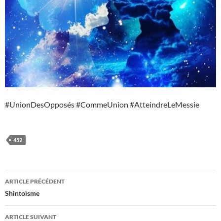
#UnionDesOpposés #CommeUnion #AtteindreLeMessie
452
Navigation
ARTICLE PRÉCÉDENT
des
Shintoïsme
articles
ARTICLE SUIVANT