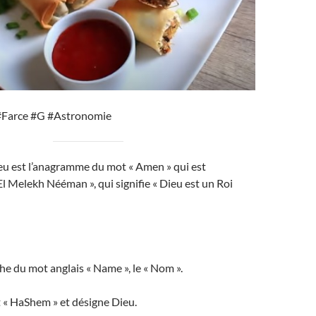
#Farce #G #Astronomie
eu est l’anagramme du mot « Amen » qui est
El Melekh Nééman », qui signifie « Dieu est un Roi
he du mot anglais « Name », le « Nom ».
t « HaShem » et désigne Dieu.