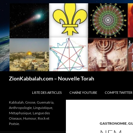
Recherche
ZionKabbalah.com – Nouvelle Torah
ALLER AU CONTENU
LISTE DES ARTICLES
CHAÎNE YOUTUBE
COMPTE TWITTER
Kabbalah, Gnose, Guematria,
Anthropologie, Linguistique,
Métaphysique, Langue des
Oiseaux, Humour, Rock et
GASTRONOMIE
,
GU
Poésie.