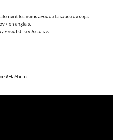
lement les nems avec de la sauce de soja.
Soy » en anglais.
y » veut dire « Je suis ».
me #HaShem