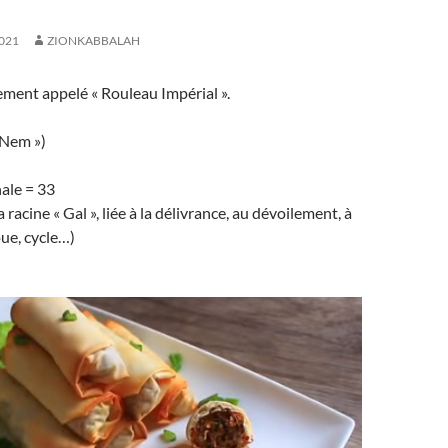
021
ZIONKABBALAH
ment appelé « Rouleau Impérial ».
 Nem »)
ale = 33
 racine « Gal », liée à la délivrance, au dévoilement, à
oue, cycle…)