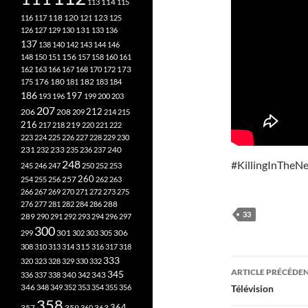
113
114
115
118
120
116
117
121
123
125
126
127
129
130
131
133
136
137
138
140
142
143
144
146
148
150
151
156
157
158
160
161
173
162
163
166
167
168
170
172
182
175
176
180
181
183
184
186
197
193
196
199
200
203
207
212
206
208
209
214
215
216
219
217
218
220
221
222
223
224
225
226
227
228
229
230
240
231
232
233
235
236
237
248
#KillingInTheN
245
246
247
250
252
253
260
257
254
255
256
262
263
266
267
269
270
271
272
273
275
276
277
281
282
284
286
288
33
289
290
291
292
293
294
296
297
300
301
306
299
302
303
305
315
308
310
313
314
316
317
318
333
Navigati
320
323
328
329
330
332
ARTICLE PRÉCÉDE
345
340
336
337
338
342
343
des
346
Télévision
348
349
352
353
354
355
356
358
357
359
363
364
360