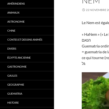
NEM
AMÉRINDIENS
22 NOVEMBRE 2
ANIMAUX
ASTRONOMIE
Le Nem est égale
CHINE
« HaNem » (« Le
הנאם
CONTES ET DESSINS ANIMÉS
Guematria ordin
DIVERS
= guematria de la
ce qui tourne (r
ÉGYPTE ANCIENNE
גל
GASTRONOMIE
GAULES
GEOGRAPHIE
GUEMATRIA
HISTOIRE