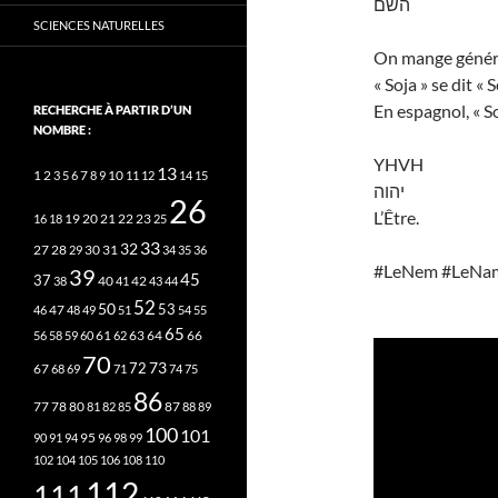
השם
SCIENCES NATURELLES
On mange généra
« Soja » se dit « 
En espagnol, « So
RECHERCHE À PARTIR D’UN
NOMBRE :
YHVH
13
2
7
10
1
3
5
6
8
9
11
12
14
15
יהוה
26
L’Être.
20
21
22
23
16
18
19
25
33
32
27
31
28
29
30
34
35
36
#LeNem #LeNa
39
45
37
40
42
38
41
43
44
52
50
53
46
47
48
49
51
54
55
65
63
66
56
58
59
60
61
62
64
70
73
72
67
68
69
71
74
75
86
78
80
87
77
81
82
85
88
89
100
101
95
90
91
94
96
98
99
102
104
105
106
108
110
112
111