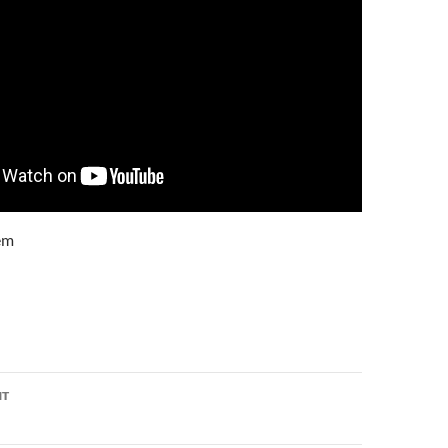
em
on
NT