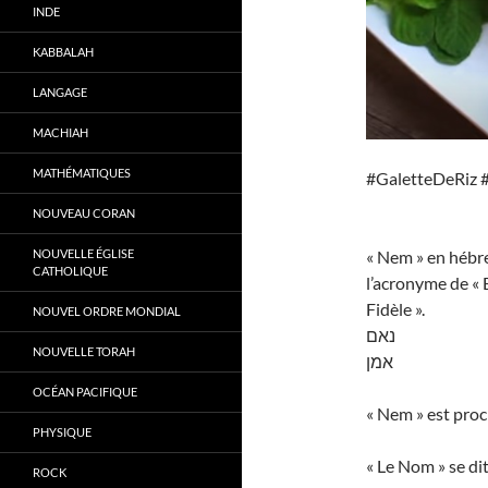
INDE
KABBALAH
LANGAGE
MACHIAH
MATHÉMATIQUES
#GaletteDeRiz 
NOUVEAU CORAN
NOUVELLE ÉGLISE
« Nem » en hébr
CATHOLIQUE
l’acronyme de « 
Fidèle ».
NOUVEL ORDRE MONDIAL
נאם
NOUVELLE TORAH
אמן
OCÉAN PACIFIQUE
« Nem » est proc
PHYSIQUE
« Le Nom » se di
ROCK