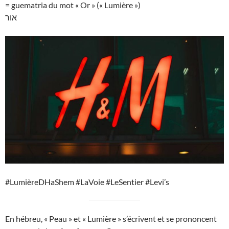
= guematria du mot « Or » (« Lumière »)
אור
#LumièreDHaShem #LaVoie #LeSentier #Levi’s
En hébreu, « Peau » et « Lumière » s’écrivent et se prononcent