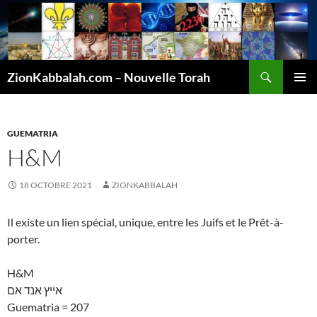
Recherche
ZionKabbalah.com – Nouvelle Torah
ALLER
MENU
AU
PRINCI
CONTENU
GUEMATRIA
H&M
18 OCTOBRE 2021
ZIONKABBALAH
Il existe un lien spécial, unique, entre les Juifs et le Prêt-à-
porter.
H&M
אייץ אנד אם
Guematria = 207