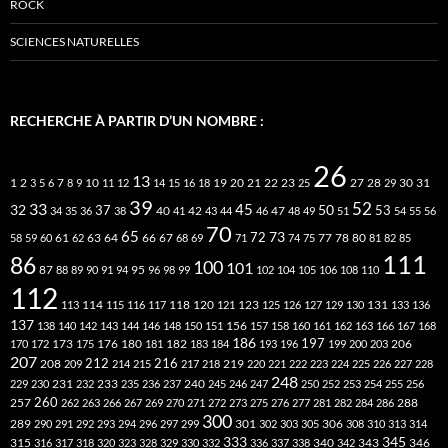
ROCK
SCIENCES NATURELLES
RECHERCHE À PARTIR D’UN NOMBRE :
26
13
2
7
10
20
21
22
23
27
31
1
3
5
6
8
9
11
12
14
15
16
18
19
25
28
29
30
39
52
33
45
32
37
50
40
42
53
34
35
36
38
41
43
44
46
47
48
49
51
54
55
56
70
65
73
72
63
66
78
80
58
59
60
61
62
64
67
68
69
71
74
75
77
81
82
85
111
86
100
101
87
95
88
89
90
91
94
96
98
99
102
104
105
106
108
110
112
118
120
113
114
115
116
117
121
123
125
126
127
129
130
131
133
136
137
138
140
142
143
144
146
148
150
151
156
157
158
160
161
162
163
166
167
168
186
173
182
197
206
170
172
175
176
180
181
183
184
193
196
199
200
203
207
212
216
219
208
209
214
215
217
218
220
221
222
223
224
225
226
227
228
248
240
229
230
231
232
233
235
236
237
245
246
247
250
252
253
254
255
256
260
257
262
263
266
267
269
270
271
272
273
275
276
277
281
282
284
286
288
300
301
306
289
290
291
292
293
294
296
297
299
302
303
305
308
310
313
314
333
345
315
340
346
316
317
318
320
323
328
329
330
332
336
337
338
342
343