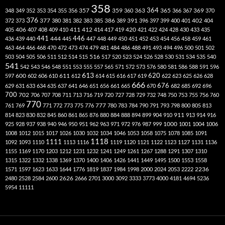
358
357
359
363
364
365
369
348
349
352
353
354
355
356
360
366
367
370
376
377
386
391
402
372
373
380
381
382
383
385
389
396
397
399
400
401
404
412
405
406
407
408
409
410
411
414
417
419
420
421
422
424
428
430
433
435
441
444
446
436
439
440
445
447
448
449
450
451
452
453
454
456
458
459
461
463
464
466
468
470
472
473
474
479
481
484
486
488
491
493
494
496
500
501
502
516
503
504
505
506
511
512
514
515
517
520
523
524
526
528
530
531
534
535
540
541
542
543
546
548
551
553
555
557
565
571
572
573
576
580
581
586
588
591
596
613
611
620
597
600
602
606
610
612
614
615
616
617
619
622
623
625
626
628
666
676
629
631
633
634
635
637
641
646
651
656
661
665
670
682
685
692
696
700
702
706
707
708
711
713
716
719
720
727
728
729
732
748
750
753
755
756
760
770
777
761
769
771
772
773
775
776
780
783
784
790
791
793
798
800
805
813
814
823
830
832
845
860
861
865
876
880
884
888
894
899
904
910
911
913
914
916
1000
925
928
937
938
940
946
950
951
962
963
971
972
976
987
999
1001
1004
1006
1008
1012
1015
1017
1026
1030
1032
1034
1046
1053
1058
1075
1078
1085
1091
1118
1111
1092
1093
1110
1113
1116
1119
1120
1121
1122
1123
1127
1131
1136
1155
1169
1170
1203
1212
1231
1232
1241
1249
1261
1267
1288
1291
1307
1310
1315
1322
1332
1338
1369
1370
1400
1406
1426
1441
1449
1495
1500
1553
1558
1571
1597
1623
1633
1644
1776
1819
1837
1984
1998
2000
2024
2053
2222
2236
2480
2528
2584
2600
2626
2666
2701
3000
3092
3333
3773
4000
4181
4694
5236
5954
11111