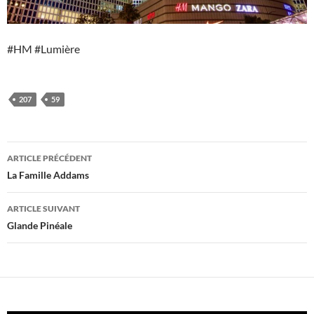
#HM #Lumière
207
59
Navigation
ARTICLE PRÉCÉDENT
des
La Famille Addams
articles
ARTICLE SUIVANT
Glande Pinéale