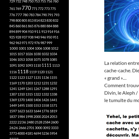
729
732
748
750
753
755
756
760
770
761
769
771
772
773
775
777
776
780
783
784
790
791
793
798
800
805
813
814
823
830
832
845
860
861
865
876
880
884
888
894
899
904
910
911
913
914
916
925
928
937
938
940
946
950
951
962
963
971
972
976
987
999
1000
1001
1004
1006
1008
1012
1015
1017
1026
1030
1032
1034
1046
1053
1058
1075
1078
1085
La relation entr
1111
1091
1092
1093
1110
1113
cache-cache. Dieu 
1118
1116
1119
1120
1121
« grand »…
1122
1123
1127
1131
1136
1155
1169
1170
1203
1212
1231
1232
Comment trouver
1241
1249
1261
1267
1288
1291
Divin, le Aleph 
1307
1310
1315
1322
1332
1338
le tumulte du mo
1369
1370
1400
1406
1426
1441
1449
1495
1500
1553
1558
1571
1597
1623
1633
1644
1776
1819
1837
1984
1998
2000
2024
2053
2222
2236
2480
2528
2584
2600
2626
2666
2701
3000
3092
3333
3773
4000
4181
4694
5236
5954
11111