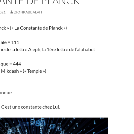
ANTE DE PLANCK
021
ZIONKABBALAH
k » (« La Constante de Planck »)
ale = 111
e de la lettre Aleph, la 1ère lettre de l’alphabet
ique = 444
 Mikdash » (« Temple »)
lanque
 C’est une constante chez Lui.