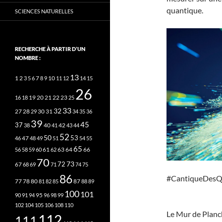
quantique.
SCIENCES NATURELLES
RECHERCHE À PARTIR D’UN
NOMBRE :
13
2
7
10
1
3
5
6
8
9
11
12
14
15
26
20
21
22
23
16
18
19
25
33
32
27
31
28
29
30
34
35
36
39
45
37
40
42
38
41
43
44
52
50
53
46
47
48
49
51
54
55
65
63
66
56
58
59
60
61
62
64
70
73
72
67
68
69
71
74
75
86
#CantiqueDesQ
78
80
87
77
81
82
85
88
89
100
101
95
90
91
94
96
98
99
102
104
105
106
108
110
Le Mur de Planck 
112
111