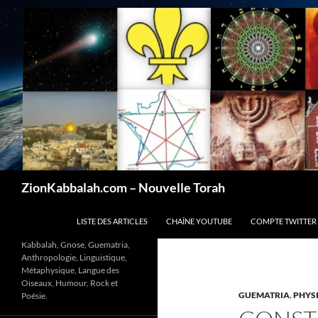
Recherche
ZionKabbalah.com – Nouvelle Torah
ALLER AU CONTENU
LISTE DES ARTICLES
CHAÎNE YOUTUBE
COMPTE TWITTER
Kabbalah, Gnose, Guematria,
Anthropologie, Linguistique,
Métaphysique, Langue des
Oiseaux, Humour, Rock et
GUEMATRIA
,
PHYS
Poésie.