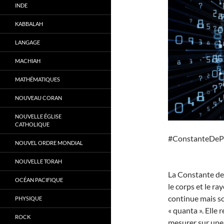
INDE
KABBALAH
LANGAGE
MACHIAH
MATHÉMATIQUES
NOUVEAU CORAN
NOUVELLE ÉGLISE
CATHOLIQUE
#ConstanteDeP
NOUVEL ORDRE MONDIAL
NOUVELLE TORAH
La Constante de
OCÉAN PACIFIQUE
le corps et le r
continue mais so
PHYSIQUE
« quanta ». Elle
ROCK
mesurer sur une 