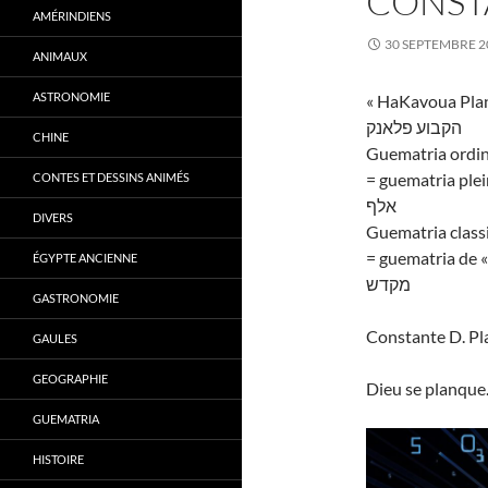
CONST
AMÉRINDIENS
30 SEPTEMBRE 2
ANIMAUX
ASTRONOMIE
« HaKavoua Planc
הקבוע פלאנק
CHINE
Guematria ordin
= guematria plein
CONTES ET DESSINS ANIMÉS
אלף
DIVERS
Guematria class
= guematria de «
ÉGYPTE ANCIENNE
מקדש
GASTRONOMIE
Constante D. P
GAULES
GEOGRAPHIE
Dieu se planque.
GUEMATRIA
HISTOIRE