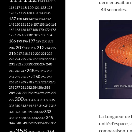
113
114
115
dernier avait un
118
120
116
117
121
123
125
-44 secondes.
126
127
129
130
131
133
136
137
138
140
142
143
144
146
148
150
151
156
157
158
160
161
173
162
163
166
167
168
170
172
182
175
176
180
181
183
184
186
197
193
196
199
200
203
207
212
206
208
209
214
215
216
219
217
218
220
221
222
223
224
225
226
227
228
229
230
240
231
232
233
235
236
237
248
245
246
247
250
252
253
260
257
254
255
256
262
263
266
267
269
270
271
272
273
275
276
277
281
282
284
286
288
289
290
291
292
293
294
296
297
300
301
306
299
302
303
305
315
308
310
313
314
316
317
318
333
320
323
328
329
330
332
La Longueur de Pl
345
340
336
337
338
342
343
unité d’espace, 
346
348
349
352
353
354
355
356
358
comparaison, un
357
359
363
364
360