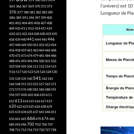
l’univers) est 10
365
369
366
367
370
372
373
376
377
Longueur de Pla
380
381
382
383
385
386
391
389
396
397
399
400
402
401
404
405
406
407
408
412
409
410
411
414
417
419
420
421
422
424
428
430
433
435
441
444
446
436
439
440
445
447
448
449
450
451
452
453
454
456
458
459
461
463
464
466
468
470
472
473
474
479
481
484
486
488
491
493
494
496
500
501
502
503
504
505
506
511
512
514
515
516
517
520
523
524
526
528
530
541
531
534
535
540
542
543
546
548
551
553
555
557
565
571
572
573
576
580
581
586
588
591
611
596
597
600
602
606
610
613
612
614
615
616
617
619
620
622
623
625
626
628
629
631
633
634
635
637
641
646
651
666
676
656
661
665
670
682
700
702
685
692
696
706
707
708
711
713
716
719
720
727
728