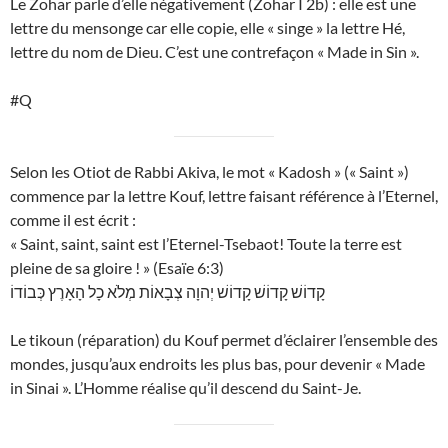
Le Zohar parle d’elle négativement (Zohar I 2b) : elle est une
lettre du mensonge car elle copie, elle « singe » la lettre Hé,
lettre du nom de Dieu. C’est une contrefaçon « Made in Sin ».
#Q
Selon les Otiot de Rabbi Akiva, le mot « Kadosh » (« Saint »)
commence par la lettre Kouf, lettre faisant référence à l’Eternel,
comme il est écrit :
« Saint, saint, saint est l’Eternel-Tsebaot! Toute la terre est
pleine de sa gloire ! » (Esaïe 6:3)
קָדוֹשׁ קָדוֹשׁ קָדוֹשׁ יְהוָה צְבָאוֹת מְלֹא כָל הָאָרֶץ כְּבוֹדוֹ
Le tikoun (réparation) du Kouf permet d’éclairer l’ensemble des
mondes, jusqu’aux endroits les plus bas, pour devenir « Made
in Sinai ». L’Homme réalise qu’il descend du Saint-Je.