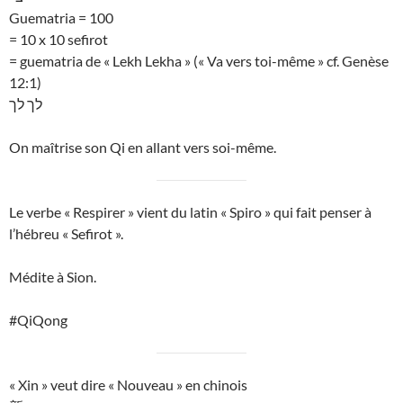
Guematria = 100
= 10 x 10 sefirot
= guematria de « Lekh Lekha » (« Va vers toi-même » cf. Genèse
12:1)
לך לך
On maîtrise son Qi en allant vers soi-même.
Le verbe « Respirer » vient du latin « Spiro » qui fait penser à
l’hébreu « Sefirot ».
Médite à Sion.
#QiQong
« Xin » veut dire « Nouveau » en chinois