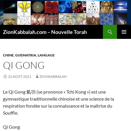
Recherche
ZionKabbalah.com – Nouvelle Torah
ALLER
MENU
AU
PRINCI
CONTENU
CHINE
,
GUEMATRIA
,
LANGAGE
QI GONG
12 AOÛT 2021
ZIONKABBALAH
Le Qi Gong 氣功 (se prononce « Tchi Kong ») est une
gymnastique traditionnelle chinoise et une science de la
respiration fondée sur la connaissance et la maîtrise du
Souffle.
Qi Gong