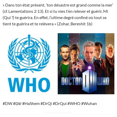
« Dans ton état présent, ‘ton désastre est grand comme la mer’
(cf. Lamentations 2:13). Et si tu nies t’en relever et guérir, Mi
(Qui ?) te guérira. En effet, l’ultime degré confiné où tout se
tient te guérira et te relèvera » (Zohar, Bereshit 1b)
#DW #שם #HaShem #DrQi #DrQui #WHO #Wuhan