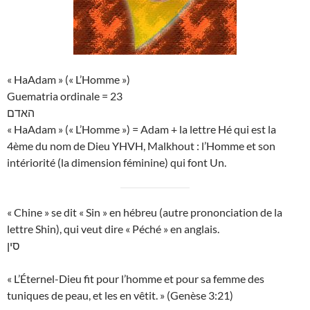
« HaAdam » (« L’Homme »)
Guematria ordinale = 23
האדם
« HaAdam » (« L’Homme ») = Adam + la lettre Hé qui est la
4ème du nom de Dieu YHVH, Malkhout : l’Homme et son
intériorité (la dimension féminine) qui font Un.
« Chine » se dit « Sin » en hébreu (autre prononciation de la
lettre Shin), qui veut dire « Péché » en anglais.
סין
« L’Éternel-Dieu fit pour l’homme et pour sa femme des
tuniques de peau, et les en vêtit. » (Genèse 3:21)