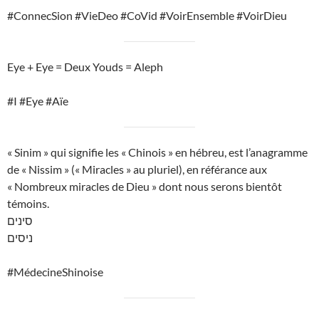
#ConnecSion #VieDeo #CoVid #VoirEnsemble #VoirDieu
Eye + Eye = Deux Youds = Aleph
#I #Eye #Aïe
« Sinim » qui signifie les « Chinois » en hébreu, est l’anagramme
de « Nissim » (« Miracles » au pluriel), en référance aux
« Nombreux miracles de Dieu » dont nous serons bientôt
témoins.
סינים
ניסים
#MédecineShinoise