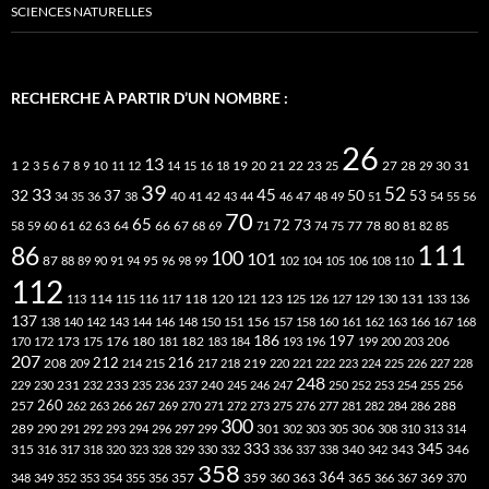
SCIENCES NATURELLES
RECHERCHE À PARTIR D’UN NOMBRE :
26
13
2
7
10
20
21
22
23
27
31
1
3
5
6
8
9
11
12
14
15
16
18
19
25
28
29
30
39
52
33
45
32
37
50
40
42
53
34
35
36
38
41
43
44
46
47
48
49
51
54
55
56
70
65
73
72
63
66
78
80
58
59
60
61
62
64
67
68
69
71
74
75
77
81
82
85
111
86
100
101
87
95
88
89
90
91
94
96
98
99
102
104
105
106
108
110
112
118
120
113
114
115
116
117
121
123
125
126
127
129
130
131
133
136
137
138
140
142
143
144
146
148
150
151
156
157
158
160
161
162
163
166
167
168
186
173
182
197
206
170
172
175
176
180
181
183
184
193
196
199
200
203
207
212
216
219
208
209
214
215
217
218
220
221
222
223
224
225
226
227
228
248
240
229
230
231
232
233
235
236
237
245
246
247
250
252
253
254
255
256
260
257
262
263
266
267
269
270
271
272
273
275
276
277
281
282
284
286
288
300
301
306
289
290
291
292
293
294
296
297
299
302
303
305
308
310
313
314
333
345
315
340
346
316
317
318
320
323
328
329
330
332
336
337
338
342
343
358
357
359
363
364
365
369
348
349
352
353
354
355
356
360
366
367
370