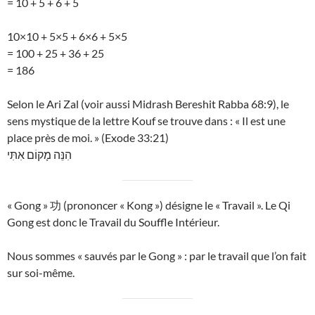
= 10 + 5 + 6 + 5
10×10 + 5×5 + 6×6 + 5×5
= 100 + 25 + 36 + 25
= 186
Selon le Ari Zal (voir aussi Midrash Bereshit Rabba 68:9), le
sens mystique de la lettre Kouf se trouve dans : « Il est une
place près de moi. » (Exode 33:21)
הִנֵּה מָקוֹם אִתִּי
« Gong » 功 (prononcer « Kong ») désigne le « Travail ». Le Qi
Gong est donc le Travail du Souffle Intérieur.
Nous sommes « sauvés par le Gong » : par le travail que l’on fait
sur soi-même.