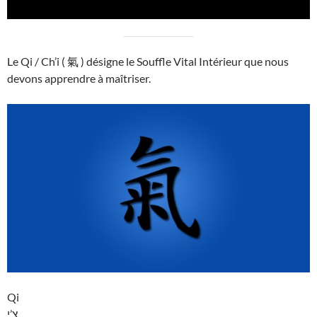
Le Qi / Ch’i ( 氣 ) désigne le Souffle Vital Intérieur que nous
devons apprendre à maîtriser.
Qi
צ’י