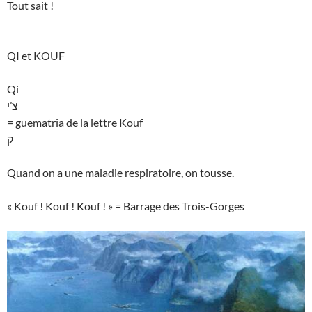
Tout sait !
QI et KOUF
Qi
צ’י
= guematria de la lettre Kouf
ק
Quand on a une maladie respiratoire, on tousse.
« Kouf ! Kouf ! Kouf ! » = Barrage des Trois-Gorges