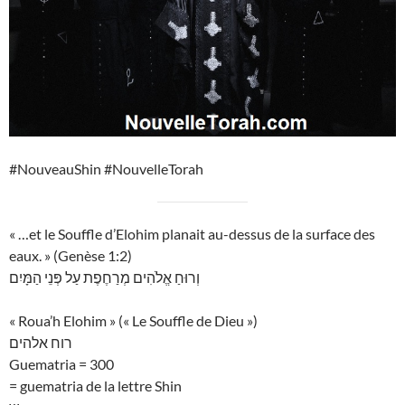
#NouveauShin #NouvelleTorah
« …et le Souffle d’Elohim planait au-dessus de la surface des
eaux. » (Genèse 1:2)
וְרוּחַ אֱלֹהִים מְרַחֶפֶת עַל פְּנֵי הַמָּיִם
« Roua’h Elohim » (« Le Souffle de Dieu »)
רוח אלהים
Guematria = 300
= guematria de la lettre Shin