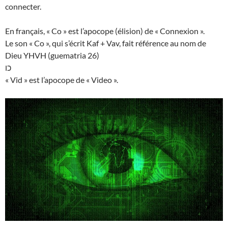
connecter.
En français, « Co » est l’apocope (élision) de « Connexion ».
Le son « Co », qui s’écrit Kaf + Vav, fait référence au nom de
Dieu YHVH (guematria 26)
כו
« Vid » est l’apocope de « Video ».