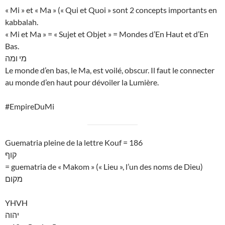
« Mi » et « Ma » (« Qui et Quoi » sont 2 concepts importants en
kabbalah.
« Mi et Ma » = « Sujet et Objet » = Mondes d’En Haut et d’En
Bas.
מי ומה
Le monde d’en bas, le Ma, est voilé, obscur. Il faut le connecter
au monde d’en haut pour dévoiler la Lumière.
#EmpireDuMi
Guematria pleine de la lettre Kouf = 186
קוף
= guematria de « Makom » (« Lieu », l’un des noms de Dieu)
מקום
YHVH
יהוה