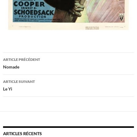
Navigation
ARTICLE PRÉCÉDENT
des
Nomade
articles
ARTICLE SUIVANT
Le Yi
ARTICLES RÉCENTS