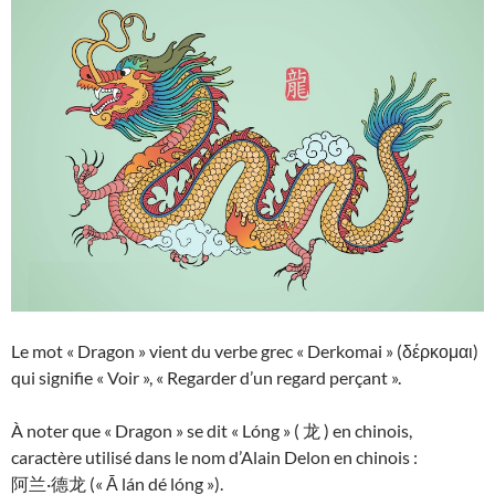
Le mot « Dragon » vient du verbe grec « Derkomai » (δέρκομαι)
qui signifie « Voir », « Regarder d’un regard perçant ».
À noter que « Dragon » se dit « Lóng » ( 龙 ) en chinois,
caractère utilisé dans le nom d’Alain Delon en chinois :
阿兰·德龙 (« Ā lán dé lóng »).