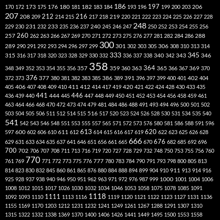
186
173
182
197
206
170
172
175
176
180
181
183
184
193
196
199
200
203
207
212
216
219
208
209
214
215
217
218
220
221
222
223
224
225
226
227
228
248
240
229
230
231
232
233
235
236
237
245
246
247
250
252
253
254
255
256
260
257
262
263
266
267
269
270
271
272
273
275
276
277
281
282
284
286
288
300
301
306
289
290
291
292
293
294
296
297
299
302
303
305
308
310
313
314
333
345
315
340
346
316
317
318
320
323
328
329
330
332
336
337
338
342
343
358
357
359
363
364
365
369
348
349
352
353
354
355
356
360
366
367
370
376
377
386
391
402
372
373
380
381
382
383
385
389
396
397
399
400
401
404
412
405
406
407
408
409
410
411
414
417
419
420
421
422
424
428
430
433
435
441
444
446
436
439
440
445
447
448
449
450
451
452
453
454
456
458
459
461
463
464
466
468
470
472
473
474
479
481
484
486
488
491
493
494
496
500
501
502
516
503
504
505
506
511
512
514
515
517
520
523
524
526
528
530
531
534
535
540
541
542
543
546
548
551
553
555
557
565
571
572
573
576
580
581
586
588
591
596
613
611
620
597
600
602
606
610
612
614
615
616
617
619
622
623
625
626
628
666
676
629
631
633
634
635
637
641
646
651
656
661
665
670
682
685
692
696
700
702
706
707
708
711
713
716
719
720
727
728
729
732
748
750
753
755
756
760
770
777
761
769
771
772
773
775
776
780
783
784
790
791
793
798
800
805
813
814
823
830
832
845
860
861
865
876
880
884
888
894
899
904
910
911
913
914
916
1000
925
928
937
938
940
946
950
951
962
963
971
972
976
987
999
1001
1004
1006
1008
1012
1015
1017
1026
1030
1032
1034
1046
1053
1058
1075
1078
1085
1091
1118
1111
1092
1093
1110
1113
1116
1119
1120
1121
1122
1123
1127
1131
1136
1155
1169
1170
1203
1212
1231
1232
1241
1249
1261
1267
1288
1291
1307
1310
1315
1322
1332
1338
1369
1370
1400
1406
1426
1441
1449
1495
1500
1553
1558