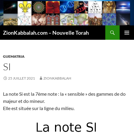
Recherche
ZionKabbalah.com – Nouvelle Torah
ALLER
MENU
AU
PRINCI
CONTENU
GUEMATRIA
SI
25 JUILLET 2021
ZIONKABBALAH
La note Si est la 7ème note : la « sensible » des gammes de do
majeur et do mineur.
Elle est située sur la ligne du milieu.