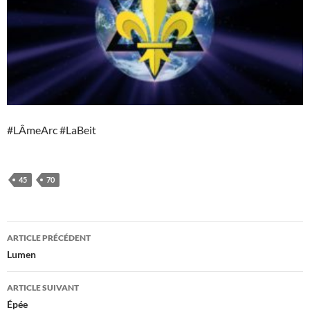
#LÂmeArc #LaBeit
45
70
Navigation
ARTICLE PRÉCÉDENT
des
Lumen
articles
ARTICLE SUIVANT
Épée