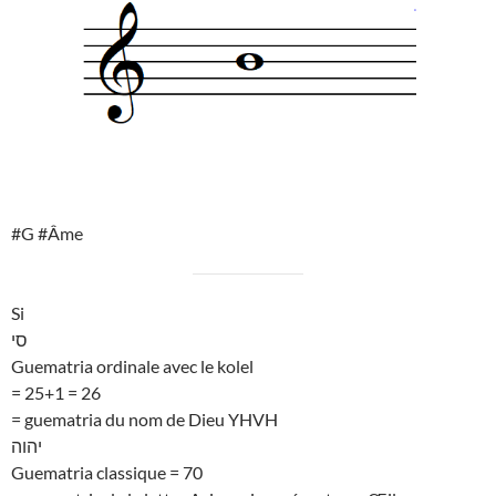
#G #Âme
Si
סי
Guematria ordinale avec le kolel
= 25+1 = 26
= guematria du nom de Dieu YHVH
יהוה
Guematria classique = 70