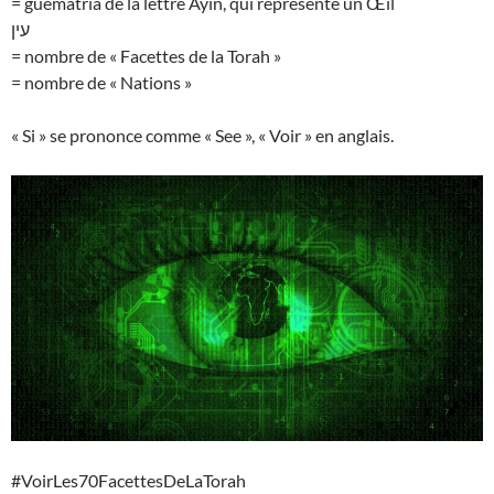
= guematria de la lettre Ayin, qui représente un Œil
עין
= nombre de « Facettes de la Torah »
= nombre de « Nations »
« Si » se prononce comme « See », « Voir » en anglais.
#VoirLes70FacettesDeLaTorah