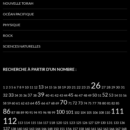
NOUVELLE TORAH
OCÉAN PACIFIQUE
PHYSIQUE
ROCK
SCIENCES NATURELLES
RECHERCHE À PARTIR D’UN NOMBRE :
26
13
2
7
10
20
21
22
23
27
31
1
3
5
6
8
9
11
12
14
15
16
18
19
25
28
29
30
39
52
33
45
32
37
50
40
42
53
34
35
36
38
41
43
44
46
47
48
49
51
54
55
56
70
65
73
72
63
66
78
80
58
59
60
61
62
64
67
68
69
71
74
75
77
81
82
85
111
86
100
101
87
95
88
89
90
91
94
96
98
99
102
104
105
106
108
110
112
118
120
113
114
115
116
117
121
123
125
126
127
129
130
131
133
136
137
138
140
142
143
144
146
148
150
151
156
157
158
160
161
162
163
166
167
168