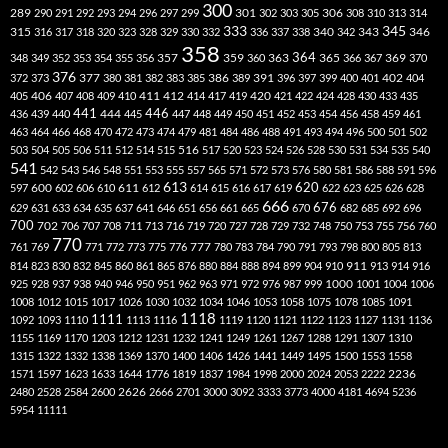
300
301
306
289
290
291
292
293
294
296
297
299
302
303
305
308
310
313
314
333
345
315
340
346
316
317
318
320
323
328
329
330
332
336
337
338
342
343
358
357
359
363
364
365
369
348
349
352
353
354
355
356
360
366
367
370
376
377
386
391
402
372
373
380
381
382
383
385
389
396
397
399
400
401
404
412
405
406
407
408
409
410
411
414
417
419
420
421
422
424
428
430
433
435
441
444
446
436
439
440
445
447
448
449
450
451
452
453
454
456
458
459
461
463
464
466
468
470
472
473
474
479
481
484
486
488
491
493
494
496
500
501
502
516
503
504
505
506
511
512
514
515
517
520
523
524
526
528
530
531
534
535
540
541
542
543
546
548
551
553
555
557
565
571
572
573
576
580
581
586
588
591
596
613
611
620
597
600
602
606
610
612
614
615
616
617
619
622
623
625
626
628
666
676
629
631
633
634
635
637
641
646
651
656
661
665
670
682
685
692
696
700
702
706
707
708
711
713
716
719
720
727
728
729
732
748
750
753
755
756
760
770
777
761
769
771
772
773
775
776
780
783
784
790
791
793
798
800
805
813
814
823
830
832
845
860
861
865
876
880
884
888
894
899
904
910
911
913
914
916
1000
925
928
937
938
940
946
950
951
962
963
971
972
976
987
999
1001
1004
1006
1008
1012
1015
1017
1026
1030
1032
1034
1046
1053
1058
1075
1078
1085
1091
1118
1111
1092
1093
1110
1113
1116
1119
1120
1121
1122
1123
1127
1131
1136
1155
1169
1170
1203
1212
1231
1232
1241
1249
1261
1267
1288
1291
1307
1310
1315
1322
1332
1338
1369
1370
1400
1406
1426
1441
1449
1495
1500
1553
1558
1571
1597
1623
1633
1644
1776
1819
1837
1984
1998
2000
2024
2053
2222
2236
2480
2528
2584
2600
2626
2666
2701
3000
3092
3333
3773
4000
4181
4694
5236
5954
11111