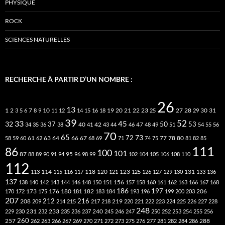
PHYSIQUE
ROCK
SCIENCES NATURELLES
RECHERCHE À PARTIR D’UN NOMBRE :
26
13
2
7
10
20
21
22
23
27
31
1
3
5
6
8
9
11
12
14
15
16
18
19
25
28
29
30
39
52
33
45
32
37
50
40
42
53
34
35
36
38
41
43
44
46
47
48
49
51
54
55
56
70
65
73
72
63
66
78
80
58
59
60
61
62
64
67
68
69
71
74
75
77
81
82
85
111
86
100
101
87
95
88
89
90
91
94
96
98
99
102
104
105
106
108
110
112
118
120
113
114
115
116
117
121
123
125
126
127
129
130
131
133
136
137
138
140
142
143
144
146
148
150
151
156
157
158
160
161
162
163
166
167
168
186
173
182
197
206
170
172
175
176
180
181
183
184
193
196
199
200
203
207
212
216
219
208
209
214
215
217
218
220
221
222
223
224
225
226
227
228
248
240
229
230
231
232
233
235
236
237
245
246
247
250
252
253
254
255
256
260
257
262
263
266
267
269
270
271
272
273
275
276
277
281
282
284
286
288