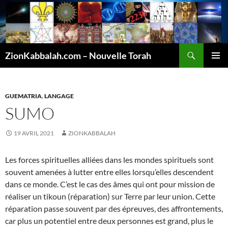
Recherche
ZionKabbalah.com – Nouvelle Torah
ALLER
MENU
AU
PRINCI
CONTENU
GUEMATRIA
,
LANGAGE
SUMO
19 AVRIL 2021
ZIONKABBALAH
Les forces spirituelles alliées dans les mondes spirituels sont
souvent amenées à lutter entre elles lorsqu’elles descendent
dans ce monde. C’est le cas des âmes qui ont pour mission de
réaliser un tikoun (réparation) sur Terre par leur union. Cette
réparation passe souvent par des épreuves, des affrontements,
car plus un potentiel entre deux personnes est grand, plus le