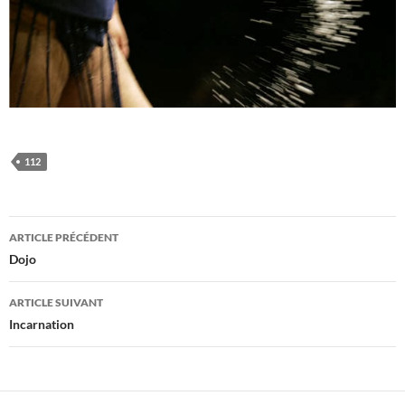
112
Navigation
ARTICLE PRÉCÉDENT
des
Dojo
articles
ARTICLE SUIVANT
Incarnation