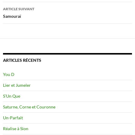
articles
ARTICLE SUIVANT
Samouraï
ARTICLES RÉCENTS
You D
Lier et Jumeler
S’Un Que
Saturne, Corne et Couronne
Un-Parfait
Réalise à Sion