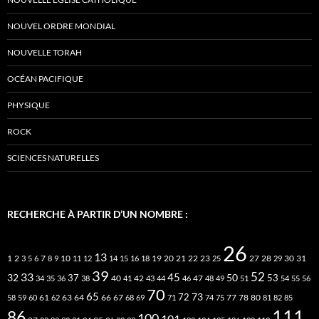
NOUVEL ORDRE MONDIAL
NOUVELLE TORAH
OCÉAN PACIFIQUE
PHYSIQUE
ROCK
SCIENCES NATURELLES
RECHERCHE À PARTIR D’UN NOMBRE :
26
13
2
7
10
20
21
22
23
27
31
1
3
5
6
8
9
11
12
14
15
16
18
19
25
28
29
30
39
52
33
45
32
37
50
40
42
53
34
35
36
38
41
43
44
46
47
48
49
51
54
55
56
70
65
73
72
63
66
78
80
58
59
60
61
62
64
67
68
69
71
74
75
77
81
82
85
111
86
100