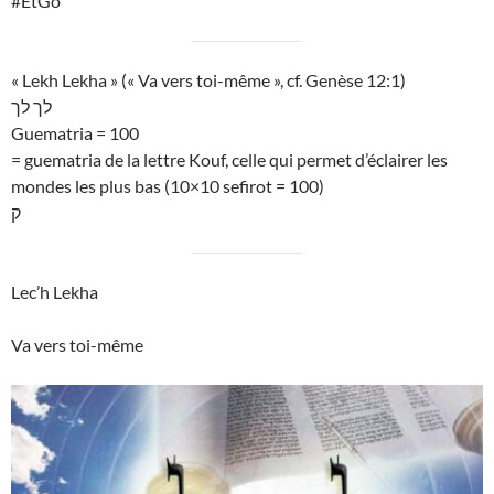
#EtGo
« Lekh Lekha » (« Va vers toi-même », cf. Genèse 12:1)
לך לך
Guematria = 100
= guematria de la lettre Kouf, celle qui permet d’éclairer les
mondes les plus bas (10×10 sefirot = 100)
ק
Lec’h Lekha
Va vers toi-même