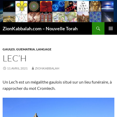
Recherche
ZionKabbalah.com – Nouvelle Torah
ALLER
MENU
AU
PRINCI
CONTENU
GAULES
,
GUEMATRIA
,
LANGAGE
LEC’H
11 AVRIL 2021
ZIONKABBALAH
Un Lec’h est un mégalithe gaulois situé sur un lieu funéraire, à
rapprocher du mot Cromlech.