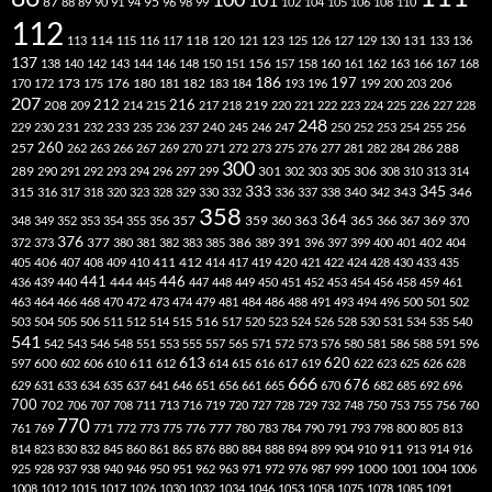
101
87
95
88
89
90
91
94
96
98
99
102
104
105
106
108
110
112
118
120
113
114
115
116
117
121
123
125
126
127
129
130
131
133
136
137
138
140
142
143
144
146
148
150
151
156
157
158
160
161
162
163
166
167
168
186
173
182
197
206
170
172
175
176
180
181
183
184
193
196
199
200
203
207
212
216
219
208
209
214
215
217
218
220
221
222
223
224
225
226
227
228
248
240
229
230
231
232
233
235
236
237
245
246
247
250
252
253
254
255
256
260
257
262
263
266
267
269
270
271
272
273
275
276
277
281
282
284
286
288
300
301
306
289
290
291
292
293
294
296
297
299
302
303
305
308
310
313
314
333
345
315
340
346
316
317
318
320
323
328
329
330
332
336
337
338
342
343
358
357
359
363
364
365
369
348
349
352
353
354
355
356
360
366
367
370
376
377
386
391
402
372
373
380
381
382
383
385
389
396
397
399
400
401
404
412
405
406
407
408
409
410
411
414
417
419
420
421
422
424
428
430
433
435
441
444
446
436
439
440
445
447
448
449
450
451
452
453
454
456
458
459
461
463
464
466
468
470
472
473
474
479
481
484
486
488
491
493
494
496
500
501
502
516
503
504
505
506
511
512
514
515
517
520
523
524
526
528
530
531
534
535
540
541
542
543
546
548
551
553
555
557
565
571
572
573
576
580
581
586
588
591
596
613
611
620
597
600
602
606
610
612
614
615
616
617
619
622
623
625
626
628
666
676
629
631
633
634
635
637
641
646
651
656
661
665
670
682
685
692
696
700
702
706
707
708
711
713
716
719
720
727
728
729
732
748
750
753
755
756
760
770
777
761
769
771
772
773
775
776
780
783
784
790
791
793
798
800
805
813
814
823
830
832
845
860
861
865
876
880
884
888
894
899
904
910
911
913
914
916
1000
925
928
937
938
940
946
950
951
962
963
971
972
976
987
999
1001
1004
1006
1008
1012
1015
1017
1026
1030
1032
1034
1046
1053
1058
1075
1078
1085
1091