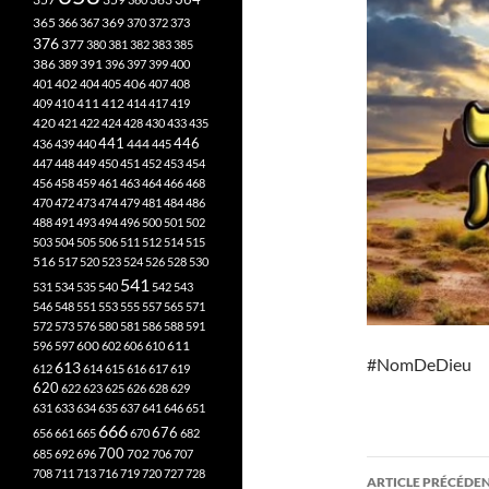
365
369
366
367
370
372
373
376
377
380
381
382
383
385
386
391
389
396
397
399
400
402
401
404
405
406
407
408
412
409
410
411
414
417
419
420
421
422
424
428
430
433
435
441
444
446
436
439
440
445
447
448
449
450
451
452
453
454
456
458
459
461
463
464
466
468
470
472
473
474
479
481
484
486
488
491
493
494
496
500
501
502
503
504
505
506
511
512
514
515
516
517
520
523
524
526
528
530
541
531
534
535
540
542
543
546
548
551
553
555
557
565
571
572
573
576
580
581
586
588
591
611
596
597
600
602
606
610
#NomDeDieu
613
612
614
615
616
617
619
620
622
623
625
626
628
629
631
633
634
635
637
641
646
651
666
676
656
661
665
670
682
700
702
685
692
696
706
707
Navigati
708
711
713
716
719
720
727
728
ARTICLE PRÉCÉDE