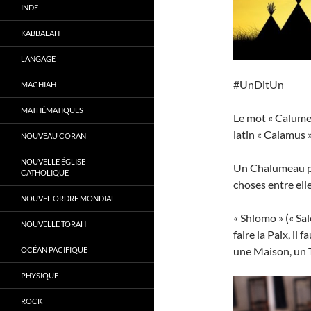
INDE
KABBALAH
LANGAGE
#UnDitUn
MACHIAH
MATHÉMATIQUES
Le mot « Calumet
latin « Calamus »
NOUVEAU CORAN
NOUVELLE ÉGLISE
Un Chalumeau pe
CATHOLIQUE
choses entre elle
NOUVEL ORDRE MONDIAL
« Shlomo » (« Sa
NOUVELLE TORAH
faire la Paix, il
une Maison, un 
OCÉAN PACIFIQUE
PHYSIQUE
ROCK