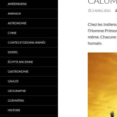
CALUME
AMÉRINDIENS
2 AVRIL 2021
ANIMAUX
ASTRONOMIE
Chez les Indiens
l’Homme Primordi
CHINE
même. Chacune d
humain.
CONTES ET DESSINS ANIMÉS
DIVERS
ÉGYPTE ANCIENNE
GASTRONOMIE
GAULES
GEOGRAPHIE
GUEMATRIA
HISTOIRE