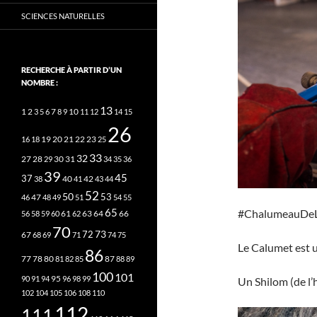
SCIENCES NATURELLES
RECHERCHE À PARTIR D’UN
NOMBRE :
13
2
7
10
1
3
5
6
8
9
11
12
14
15
26
20
21
22
23
16
18
19
25
33
32
27
31
28
29
30
34
35
36
39
45
37
40
42
38
41
43
44
52
50
53
46
47
48
49
51
54
55
65
#ChalumeauDeL
63
66
56
58
59
60
61
62
64
70
73
72
67
68
69
71
74
75
Le Calumet est une
86
78
80
87
77
81
82
85
88
89
100
101
95
90
91
94
96
98
99
Un Shilom (de l’h
102
104
105
106
108
110
112
111