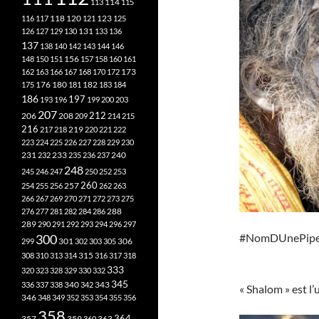
113
114
115
118
120
116
117
121
123
125
126
127
129
130
131
133
136
137
138
140
142
143
144
146
148
150
151
156
157
158
160
161
173
162
163
166
167
168
170
172
182
175
176
180
181
183
184
186
197
193
196
199
200
203
207
212
206
208
209
214
215
216
219
217
218
220
221
222
223
224
225
226
227
228
229
230
240
231
232
233
235
236
237
248
245
246
247
250
252
253
260
257
254
255
256
262
263
266
267
269
270
271
272
273
275
276
277
281
282
284
286
288
289
290
291
292
293
294
296
297
#NomDUnePip
300
301
306
299
302
303
305
315
308
310
313
314
316
317
318
333
320
323
328
329
330
332
345
340
336
337
338
342
343
« Shalom » est l
346
348
349
352
353
354
355
356
358
357
359
363
364
360