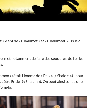
 » vient de « Chalumet » et « Chalumeau » issus du
.
rmet notamment de faire des soudures, de lier les
s.
lomon ») était Homme de « Paix » (« Shalom ») : pour
 faut être Entier (« Shalem »). On peut ainsi construire
Temple.