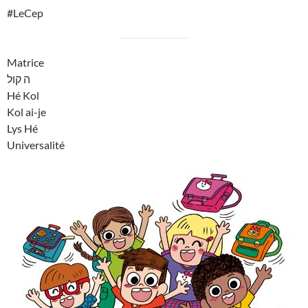
#LeCep
Matrice
ה קול
Hé Kol
Kol ai-je
Lys Hé
Universalité