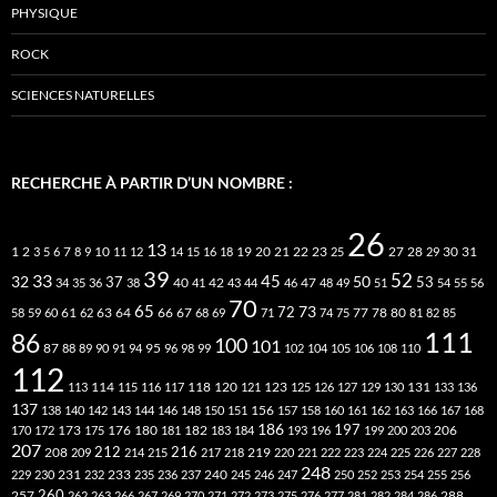
PHYSIQUE
ROCK
SCIENCES NATURELLES
RECHERCHE À PARTIR D’UN NOMBRE :
26
13
2
7
10
20
21
22
23
27
31
1
3
5
6
8
9
11
12
14
15
16
18
19
25
28
29
30
39
52
33
45
32
37
50
40
42
53
34
35
36
38
41
43
44
46
47
48
49
51
54
55
56
70
65
73
72
63
66
78
80
58
59
60
61
62
64
67
68
69
71
74
75
77
81
82
85
111
86
100
101
87
95
88
89
90
91
94
96
98
99
102
104
105
106
108
110
112
118
120
113
114
115
116
117
121
123
125
126
127
129
130
131
133
136
137
138
140
142
143
144
146
148
150
151
156
157
158
160
161
162
163
166
167
168
186
173
182
197
206
170
172
175
176
180
181
183
184
193
196
199
200
203
207
212
216
219
208
209
214
215
217
218
220
221
222
223
224
225
226
227
228
248
240
229
230
231
232
233
235
236
237
245
246
247
250
252
253
254
255
256
260
257
262
263
266
267
269
270
271
272
273
275
276
277
281
282
284
286
288