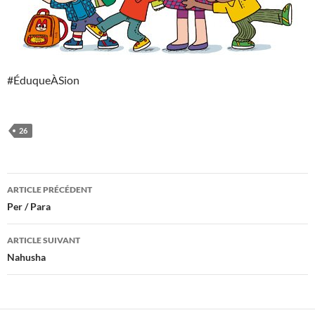
#ÉduqueÀSion
26
Navigation
ARTICLE PRÉCÉDENT
des
Per / Para
articles
ARTICLE SUIVANT
Nahusha