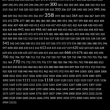
300
301
306
289
290
291
292
293
294
296
297
299
302
303
305
308
310
313
314
333
345
315
340
346
316
317
318
320
323
328
329
330
332
336
337
338
342
343
358
357
359
363
364
365
369
348
349
352
353
354
355
356
360
366
367
370
376
377
386
391
402
372
373
380
381
382
383
385
389
396
397
399
400
401
404
412
405
406
407
408
409
410
411
414
417
419
420
421
422
424
428
430
433
435
441
444
446
436
439
440
445
447
448
449
450
451
452
453
454
456
458
459
461
463
464
466
468
470
472
473
474
479
481
484
486
488
491
493
494
496
500
501
502
516
503
504
505
506
511
512
514
515
517
520
523
524
526
528
530
531
534
535
540
541
542
543
546
548
551
553
555
557
565
571
572
573
576
580
581
586
588
591
596
613
611
620
597
600
602
606
610
612
614
615
616
617
619
622
623
625
626
628
666
676
629
631
633
634
635
637
641
646
651
656
661
665
670
682
685
692
696
700
702
706
707
708
711
713
716
719
720
727
728
729
732
748
750
753
755
756
760
770
777
761
769
771
772
773
775
776
780
783
784
790
791
793
798
800
805
813
814
823
830
832
845
860
861
865
876
880
884
888
894
899
904
910
911
913
914
916
1000
925
928
937
938
940
946
950
951
962
963
971
972
976
987
999
1001
1004
1006
1008
1012
1015
1017
1026
1030
1032
1034
1046
1053
1058
1075
1078
1085
1091
1118
1111
1092
1093
1110
1113
1116
1119
1120
1121
1122
1123
1127
1131
1136
1155
1169
1170
1203
1212
1231
1232
1241
1249
1261
1267
1288
1291
1307
1310
1315
1322
1332
1338
1369
1370
1400
1406
1426
1441
1449
1495
1500
1553
1558
1571
1597
1623
1633
1644
1776
1819
1837
1984
1998
2000
2024
2053
2222
2236
2480
2528
2584
2600
2626
2666
2701
3000
3092
3333
3773
4000
4181
4694
5236
5954
11111