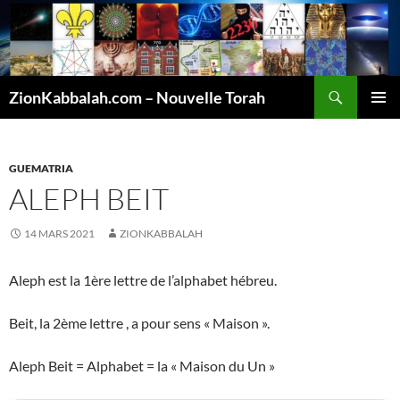
Recherche
ZionKabbalah.com – Nouvelle Torah
ALLER
MENU
AU
PRINCI
CONTENU
GUEMATRIA
ALEPH BEIT
14 MARS 2021
ZIONKABBALAH
Aleph est la 1ère lettre de l’alphabet hébreu.
Beit, la 2ème lettre , a pour sens « Maison ».
Aleph Beit = Alphabet = la « Maison du Un »