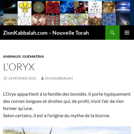
Recherche
ZionKabbalah.com – Nouvelle Torah
ALLER
MENU
AU
PRINCI
CONTENU
ANIMAUX
,
GUEMATRIA
L’ORYX
10 FÉVRIER 2021
ZIONKABBALAH
L’Oryx appartient à la famille des bovidés. Il porte typiquement
des cornes longues et droites qui, de profil, n’ont l’air de n’en
former qu’une.
Selon certains, il est à l’origine du mythe de la licorne.