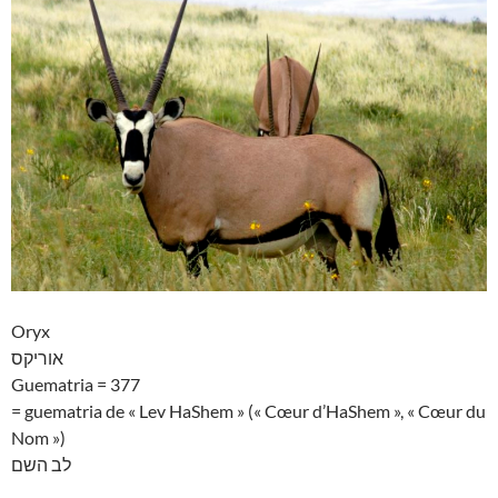
Oryx
אוריקס
Guematria = 377
= guematria de « Lev HaShem » (« Cœur d’HaShem », « Cœur du
Nom »)
לב השם