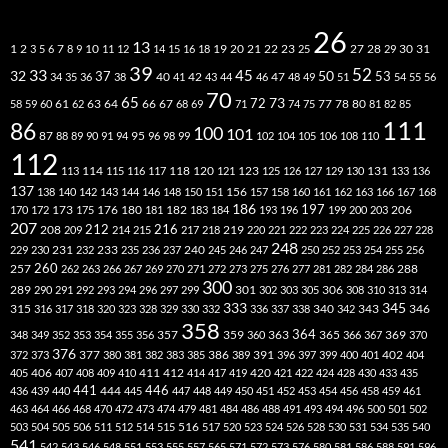
26
13
2
7
10
20
21
22
23
27
31
1
3
5
6
8
9
11
12
14
15
16
18
19
25
28
29
30
39
52
33
45
32
37
50
40
42
53
34
35
36
38
41
43
44
46
47
48
49
51
54
55
56
70
65
73
72
63
66
78
80
58
59
60
61
62
64
67
68
69
71
74
75
77
81
82
85
111
86
100
101
87
95
88
89
90
91
94
96
98
99
102
104
105
106
108
110
112
118
120
113
114
115
116
117
121
123
125
126
127
129
130
131
133
136
137
138
140
142
143
144
146
148
150
151
156
157
158
160
161
162
163
166
167
168
186
173
182
197
206
170
172
175
176
180
181
183
184
193
196
199
200
203
207
212
216
219
208
209
214
215
217
218
220
221
222
223
224
225
226
227
228
248
240
229
230
231
232
233
235
236
237
245
246
247
250
252
253
254
255
256
260
257
262
263
266
267
269
270
271
272
273
275
276
277
281
282
284
286
288
300
301
306
289
290
291
292
293
294
296
297
299
302
303
305
308
310
313
314
333
345
315
340
346
316
317
318
320
323
328
329
330
332
336
337
338
342
343
358
357
359
363
364
365
369
348
349
352
353
354
355
356
360
366
367
370
376
377
386
391
402
372
373
380
381
382
383
385
389
396
397
399
400
401
404
412
405
406
407
408
409
410
411
414
417
419
420
421
422
424
428
430
433
435
441
444
446
436
439
440
445
447
448
449
450
451
452
453
454
456
458
459
461
463
464
466
468
470
472
473
474
479
481
484
486
488
491
493
494
496
500
501
502
516
503
504
505
506
511
512
514
515
517
520
523
524
526
528
530
531
534
535
540
541
542
543
546
548
551
553
555
557
565
571
572
573
576
580
581
586
588
591
596