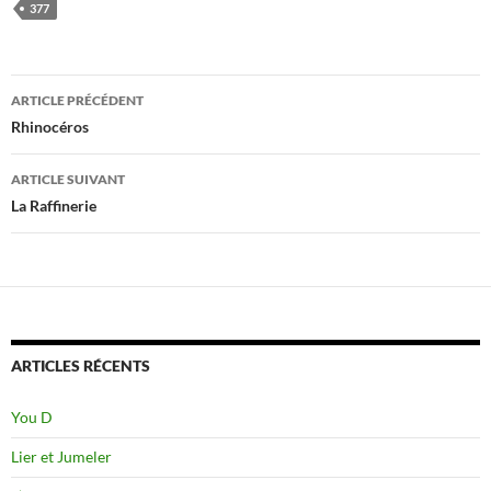
377
Navigation
ARTICLE PRÉCÉDENT
des
Rhinocéros
articles
ARTICLE SUIVANT
La Raffinerie
ARTICLES RÉCENTS
You D
Lier et Jumeler