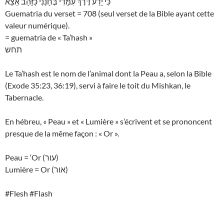
כִּי יָדַע דֶּרֶךְ עִמָּדִי בְּחָנַנִי כַּזָּהָב אֵצֵא
Guematria du verset = 708 (seul verset de la Bible ayant cette
valeur numérique).
= guematria de « Ta’hash »
תחש
Le Ta’hash est le nom de l’animal dont la Peau a, selon la Bible
(Exode 35:23, 36:19), servi à faire le toit du Mishkan, le
Tabernacle.
En hébreu, « Peau » et « Lumière » s’écrivent et se prononcent
presque de la même façon : « Or ».
Peau = ‘Or (עור)
Lumière = Or (אור)
#Flesh #Flash