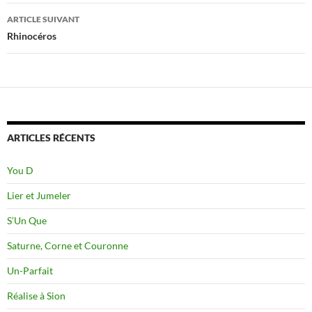
articles
ARTICLE SUIVANT
Rhinocéros
ARTICLES RÉCENTS
You D
Lier et Jumeler
S’Un Que
Saturne, Corne et Couronne
Un-Parfait
Réalise à Sion