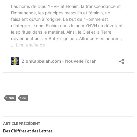
708
86
Navigation
ARTICLE PRÉCÉDENT
des
Des Chiffres et des Lettres