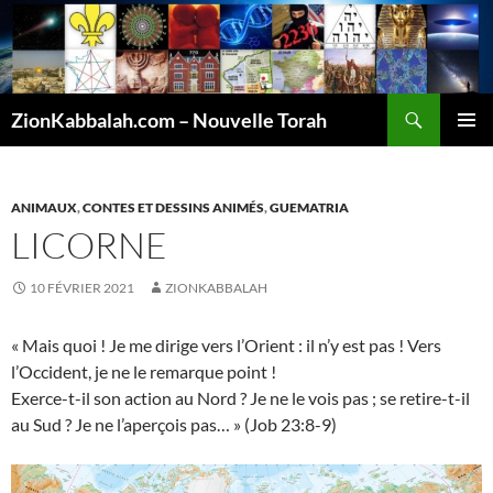
Recherche
ZionKabbalah.com – Nouvelle Torah
ALLER
MENU
AU
PRINCI
CONTENU
ANIMAUX
,
CONTES ET DESSINS ANIMÉS
,
GUEMATRIA
LICORNE
10 FÉVRIER 2021
ZIONKABBALAH
« Mais quoi ! Je me dirige vers l’Orient : il n’y est pas ! Vers
l’Occident, je ne le remarque point !
Exerce-t-il son action au Nord ? Je ne le vois pas ; se retire-t-il
au Sud ? Je ne l’aperçois pas… » (Job 23:8-9)