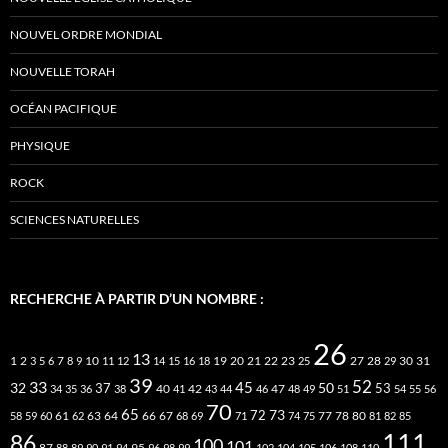
NOUVEL ORDRE MONDIAL
NOUVELLE TORAH
OCÉAN PACIFIQUE
PHYSIQUE
ROCK
SCIENCES NATURELLES
RECHERCHE À PARTIR D’UN NOMBRE :
26
13
2
7
10
20
21
22
23
27
31
1
3
5
6
8
9
11
12
14
15
16
18
19
25
28
29
30
39
52
33
45
32
37
50
40
42
53
34
35
36
38
41
43
44
46
47
48
49
51
54
55
56
70
65
73
72
63
66
78
80
58
59
60
61
62
64
67
68
69
71
74
75
77
81
82
85
111
86
100
101
87
95
88
89
90
91
94
96
98
99
102
104
105
106
108
110