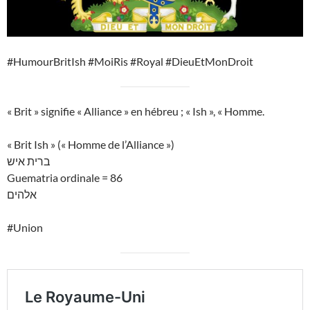
#HumourBritIsh #MoiRis #Royal #DieuEtMonDroit
« Brit » signifie « Alliance » en hébreu ; « Ish », « Homme.
« Brit Ish » (« Homme de l’Alliance »)
ברית איש
Guematria ordinale = 86
אלהים
#Union