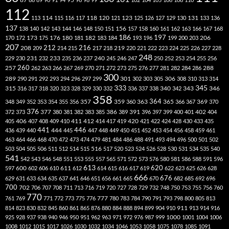
112
118
120
113
114
115
116
117
121
123
125
126
127
129
130
131
133
136
137
138
140
142
143
144
146
148
150
151
156
157
158
160
161
162
163
166
167
168
186
173
182
197
206
170
172
175
176
180
181
183
184
193
196
199
200
203
207
212
216
219
208
209
214
215
217
218
220
221
222
223
224
225
226
227
228
248
240
229
230
231
232
233
235
236
237
245
246
247
250
252
253
254
255
256
260
257
262
263
266
267
269
270
271
272
273
275
276
277
281
282
284
286
288
300
301
306
289
290
291
292
293
294
296
297
299
302
303
305
308
310
313
314
333
345
315
340
346
316
317
318
320
323
328
329
330
332
336
337
338
342
343
358
357
359
363
364
365
369
348
349
352
353
354
355
356
360
366
367
370
376
377
386
391
402
372
373
380
381
382
383
385
389
396
397
399
400
401
404
412
405
406
407
408
409
410
411
414
417
419
420
421
422
424
428
430
433
435
441
444
446
436
439
440
445
447
448
449
450
451
452
453
454
456
458
459
461
463
464
466
468
470
472
473
474
479
481
484
486
488
491
493
494
496
500
501
502
516
503
504
505
506
511
512
514
515
517
520
523
524
526
528
530
531
534
535
540
541
542
543
546
548
551
553
555
557
565
571
572
573
576
580
581
586
588
591
596
613
611
620
597
600
602
606
610
612
614
615
616
617
619
622
623
625
626
628
666
676
629
631
633
634
635
637
641
646
651
656
661
665
670
682
685
692
696
700
702
706
707
708
711
713
716
719
720
727
728
729
732
748
750
753
755
756
760
770
777
761
769
771
772
773
775
776
780
783
784
790
791
793
798
800
805
813
814
823
830
832
845
860
861
865
876
880
884
888
894
899
904
910
911
913
914
916
1000
925
928
937
938
940
946
950
951
962
963
971
972
976
987
999
1001
1004
1006
1008
1012
1015
1017
1026
1030
1032
1034
1046
1053
1058
1075
1078
1085
1091