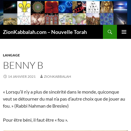
Recherche
ZionKabbalah.com – Nouvelle Torah
ALLER
MENU
AU
PRINCI
CONTENU
LANGAGE
BENNY B
14 JANVIER 2021
ZIONKABBALAH
« Lorsqu’il n’y a plus de sincérité dans le monde, quiconque
veut se détourner du mal n’a pas d’autre choix que de jouer au
fou. » (Rabbi Nahman de Breslev)
Pour être béni, il faut être « fou ».