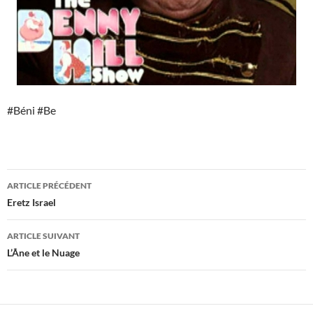
#Béni #Be
Navigation
ARTICLE PRÉCÉDENT
des
Eretz Israel
articles
ARTICLE SUIVANT
L’Âne et le Nuage