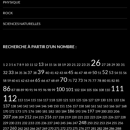
PHYSIQUE
ROCK
SCIENCES NATURELLES
RECHERCHE À PARTIR D’UN NOMBRE :
26
13
2
7
10
20
21
22
23
27
31
1
3
5
6
8
9
11
12
14
15
16
18
19
25
28
29
30
39
52
33
45
32
37
50
40
42
53
34
35
36
38
41
43
44
46
47
48
49
51
54
55
56
70
65
73
72
63
66
78
80
58
59
60
61
62
64
67
68
69
71
74
75
77
81
82
85
111
86
100
101
87
95
88
89
90
91
94
96
98
99
102
104
105
106
108
110
112
118
120
113
114
115
116
117
121
123
125
126
127
129
130
131
133
136
137
138
140
142
143
144
146
148
150
151
156
157
158
160
161
162
163
166
167
168
186
173
182
197
206
170
172
175
176
180
181
183
184
193
196
199
200
203
207
212
216
219
208
209
214
215
217
218
220
221
222
223
224
225
226
227
228
248
240
229
230
231
232
233
235
236
237
245
246
247
250
252
253
254
255
256
260
257
262
263
266
267
269
270
271
272
273
275
276
277
281
282
284
286
288