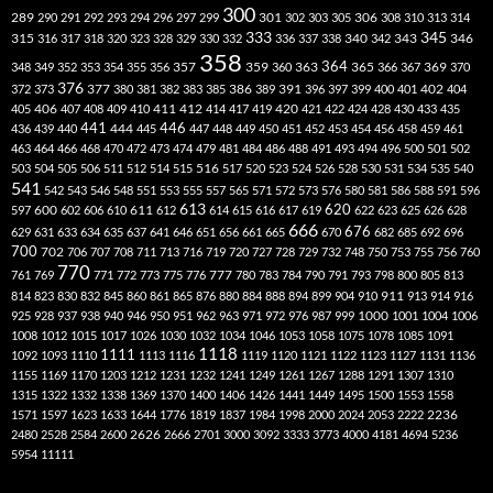
300
301
306
289
290
291
292
293
294
296
297
299
302
303
305
308
310
313
314
333
345
315
340
346
316
317
318
320
323
328
329
330
332
336
337
338
342
343
358
357
359
363
364
365
369
348
349
352
353
354
355
356
360
366
367
370
376
377
386
391
402
372
373
380
381
382
383
385
389
396
397
399
400
401
404
412
405
406
407
408
409
410
411
414
417
419
420
421
422
424
428
430
433
435
441
444
446
436
439
440
445
447
448
449
450
451
452
453
454
456
458
459
461
463
464
466
468
470
472
473
474
479
481
484
486
488
491
493
494
496
500
501
502
516
503
504
505
506
511
512
514
515
517
520
523
524
526
528
530
531
534
535
540
541
542
543
546
548
551
553
555
557
565
571
572
573
576
580
581
586
588
591
596
613
611
620
597
600
602
606
610
612
614
615
616
617
619
622
623
625
626
628
666
676
629
631
633
634
635
637
641
646
651
656
661
665
670
682
685
692
696
700
702
706
707
708
711
713
716
719
720
727
728
729
732
748
750
753
755
756
760
770
777
761
769
771
772
773
775
776
780
783
784
790
791
793
798
800
805
813
814
823
830
832
845
860
861
865
876
880
884
888
894
899
904
910
911
913
914
916
1000
925
928
937
938
940
946
950
951
962
963
971
972
976
987
999
1001
1004
1006
1008
1012
1015
1017
1026
1030
1032
1034
1046
1053
1058
1075
1078
1085
1091
1118
1111
1092
1093
1110
1113
1116
1119
1120
1121
1122
1123
1127
1131
1136
1155
1169
1170
1203
1212
1231
1232
1241
1249
1261
1267
1288
1291
1307
1310
1315
1322
1332
1338
1369
1370
1400
1406
1426
1441
1449
1495
1500
1553
1558
1571
1597
1623
1633
1644
1776
1819
1837
1984
1998
2000
2024
2053
2222
2236
2480
2528
2584
2600
2626
2666
2701
3000
3092
3333
3773
4000
4181
4694
5236
5954
11111