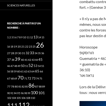
combattu contre 
SCIENCES NATURELLES
fort. » (Genèse 
« Il n’y a pas de
RECHERCHE À PARTIR D’UN
mêmes, nous som
NOMBRE :
contre les forces
pas leur destin d
13
2
7
10
1
3
5
6
8
9
11
12
14
15
26
20
21
22
23
Horoscope
16
18
19
25
33
הורוסקופ
32
27
31
28
29
30
34
35
36
39
Guematria = 46
45
37
40
42
38
41
43
44
= guematria de «
52
50
53
46
47
48
49
51
54
55
36:10)
65
63
66
56
58
59
60
61
62
64
נראה אור
70
73
72
67
68
69
71
74
75
86
Lors de la Déliv
78
80
87
77
81
82
85
88
89
100
tous : nous verr
101
95
90
91
94
96
98
99
102
104
105
106
108
110
112
111