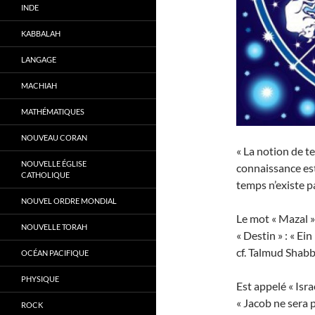
INDE
KABBALAH
LANGAGE
MACHIAH
MATHÉMATIQUES
NOUVEAU CORAN
« La notion de t
NOUVELLE ÉGLISE
connaissance est
CATHOLIQUE
temps n’existe p
NOUVEL ORDRE MONDIAL
Le mot « Mazal » 
NOUVELLE TORAH
« Destin » : « Ein
cf. Talmud Shabb
OCÉAN PACIFIQUE
PHYSIQUE
Est appelé « Isra
« Jacob ne sera p
ROCK