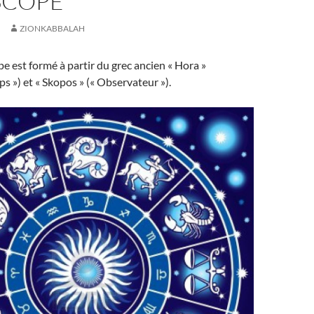
SCOPE
ZIONKABBALAH
 est formé à partir du grec ancien « Hora »
ps ») et « Skopos » (« Observateur »).