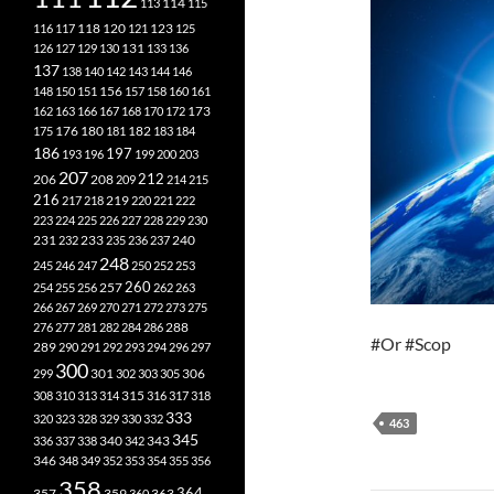
113
114
115
118
120
116
117
121
123
125
126
127
129
130
131
133
136
137
138
140
142
143
144
146
148
150
151
156
157
158
160
161
173
162
163
166
167
168
170
172
182
175
176
180
181
183
184
186
197
193
196
199
200
203
207
212
206
208
209
214
215
216
219
217
218
220
221
222
223
224
225
226
227
228
229
230
240
231
232
233
235
236
237
248
245
246
247
250
252
253
260
257
254
255
256
262
263
266
267
269
270
271
272
273
275
276
277
281
282
284
286
288
#Or #Scop
289
290
291
292
293
294
296
297
300
301
306
299
302
303
305
315
308
310
313
314
316
317
318
333
320
323
328
329
330
332
463
345
340
336
337
338
342
343
346
348
349
352
353
354
355
356
358
357
359
363
364
360