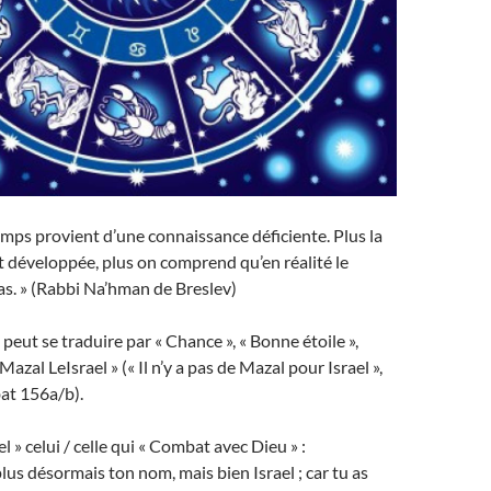
emps provient d’une connaissance déficiente. Plus la
 développée, plus on comprend qu’en réalité le
as. » (Rabbi Na’hman de Breslev)
peut se traduire par « Chance », « Bonne étoile »,
 Mazal LeIsrael » (« Il n’y a pas de Mazal pour Israel »,
at 156a/b).
el » celui / celle qui « Combat avec Dieu » :
lus désormais ton nom, mais bien Israel ; car tu as