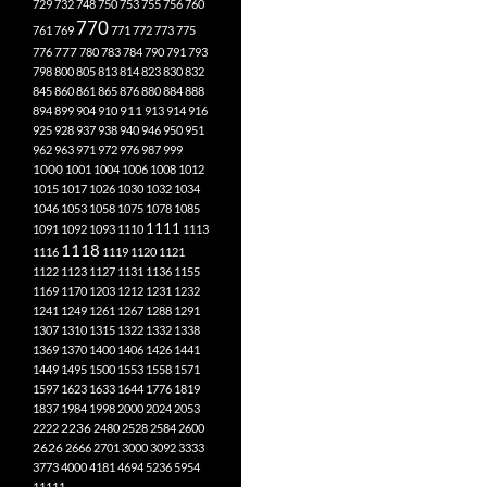
729
732
748
750
753
755
756
760
770
761
769
771
772
773
775
777
776
780
783
784
790
791
793
798
800
805
813
814
823
830
832
845
860
861
865
876
880
884
888
894
899
904
910
911
913
914
916
925
928
937
938
940
946
950
951
962
963
971
972
976
987
999
1000
1001
1004
1006
1008
1012
1015
1017
1026
1030
1032
1034
1046
1053
1058
1075
1078
1085
1111
1091
1092
1093
1110
1113
1118
1116
1119
1120
1121
1122
1123
1127
1131
1136
1155
1169
1170
1203
1212
1231
1232
1241
1249
1261
1267
1288
1291
1307
1310
1315
1322
1332
1338
1369
1370
1400
1406
1426
1441
1449
1495
1500
1553
1558
1571
1597
1623
1633
1644
1776
1819
1837
1984
1998
2000
2024
2053
2222
2236
2480
2528
2584
2600
2626
2666
2701
3000
3092
3333
3773
4000
4181
4694
5236
5954
11111