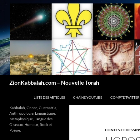
Recherche
ZionKabbalah.com – Nouvelle Torah
ALLER AU CONTENU
LISTE DES ARTICLES
CHAÎNE YOUTUBE
COMPTE TWITTER
Kabbalah, Gnose, Guematria,
Anthropologie, Linguistique,
Métaphysique, Langue des
Oiseaux, Humour, Rock et
CONTES ET DESSIN
Poésie.