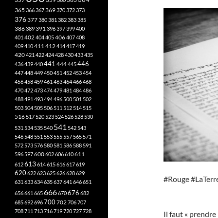
365
369
366
367
370
372
373
376
377
380
381
382
383
385
386
391
389
396
397
399
400
402
401
404
405
406
407
408
412
409
410
411
414
417
419
420
421
422
424
428
430
433
435
441
444
446
436
439
440
445
447
448
449
450
451
452
453
454
456
458
459
461
463
464
466
468
470
472
473
474
479
481
484
486
488
491
493
494
496
500
501
502
503
504
505
506
511
512
514
515
516
517
520
523
524
526
528
530
541
531
534
535
540
542
543
546
548
551
553
555
557
565
571
572
573
576
580
581
586
588
591
611
596
597
600
602
606
610
613
612
614
615
616
617
619
620
622
623
625
626
628
629
#Rouge #LaTer
631
633
634
635
637
641
646
651
666
676
656
661
665
670
682
700
702
685
692
696
706
707
708
711
713
716
719
720
727
728
Il faut « prendre 