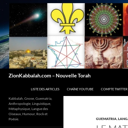
Recherche
ZionKabbalah.com – Nouvelle Torah
ALLER AU CONTENU
LISTE DES ARTICLES
CHAÎNE YOUTUBE
COMPTE TWITTER
Kabbalah, Gnose, Guematria,
Anthropologie, Linguistique,
Métaphysique, Langue des
Oiseaux, Humour, Rock et
GUEMATRIA
,
LANG
Poésie.