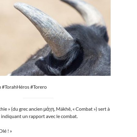
u #TorahHéros #Torero
chie » (du grec ancien μάχη, Mákhê, « Combat ») sert à
 indiquant un rapport avec le combat.
lé ! »