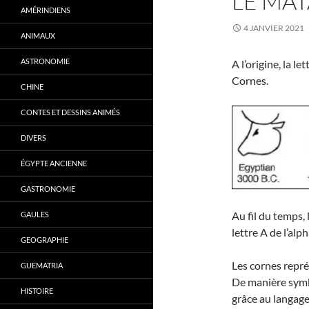
LE MA
AMÉRINDIENS
4 JANVIER 2021
ANIMAUX
ASTRONOMIE
A l’origine, la l
Cornes.
CHINE
CONTES ET DESSINS ANIMÉS
DIVERS
ÉGYPTE ANCIENNE
GASTRONOMIE
Au fil du temps,
GAULES
lettre A de l’alph
GEOGRAPHIE
Les cornes repré
GUEMATRIA
De manière symb
HISTOIRE
grâce au langage,