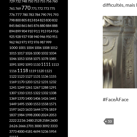
729
732
748
750
753
755
756
760
difficultés, mais 
770
761
769
771
772
773
775
777
776
780
783
784
790
791
793
798
800
805
813
814
823
830
832
845
860
861
865
876
880
884
888
894
899
904
910
911
913
914
916
925
928
937
938
940
946
950
951
962
963
971
972
976
987
999
1000
1001
1004
1006
1008
1012
1015
1017
1026
1030
1032
1034
1046
1053
1058
1075
1078
1085
1111
1091
1092
1093
1110
1113
1118
1116
1119
1120
1121
1122
1123
1127
1131
1136
1155
1169
1170
1203
1212
1231
1232
1241
1249
1261
1267
1288
1291
1307
1310
1315
1322
1332
1338
1369
1370
1400
1406
1426
1441
#FaceÀFace
1449
1495
1500
1553
1558
1571
1597
1623
1633
1644
1776
1819
1837
1984
1998
2000
2024
2053
2222
2236
2480
2528
2584
2600
53
2626
2666
2701
3000
3092
3333
3773
4000
4181
4694
5236
5954
11111