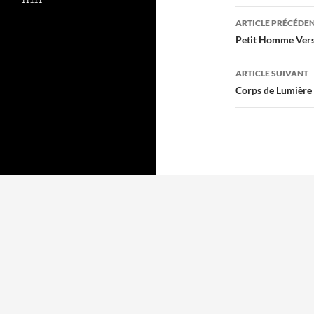
Navigati
ARTICLE PRÉCÉDE
des
Petit Homme Ver
articles
ARTICLE SUIVANT
Corps de Lumière