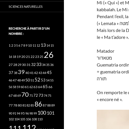
Mi (« Qui ») et 
SCIENCES NATURELLES
kabbalah. Le Mi 
Pendant l’exil, 
RECHERCHE À PARTIR D’UN
Mais lors de la 
NOMBRE :
le « Ma t’adore ».
13
2
7
10
1
3
5
6
8
9
11
12
14
15
Matador
26
20
21
22
23
16
18
19
25
מטאדור
33
Guematria ordin
32
27
31
28
29
30
34
35
36
39
= guematria ordi
45
37
40
42
38
41
43
44
תורה
52
50
53
46
47
48
49
51
54
55
65
63
66
56
58
59
60
61
62
64
On remporte le c
70
73
72
67
68
69
71
74
75
« encore né ».
86
78
80
87
77
81
82
85
88
89
100
101
95
90
91
94
96
98
99
102
104
105
106
108
110
112
111