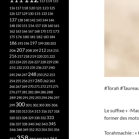
113
114
115
118
120
116
117
121
123
125
126
127
129
130
131
133
136
137
138
140
142
143
144
146
148
150
151
156
157
158
160
161
173
162
163
166
167
168
170
172
182
175
176
180
181
183
184
186
197
193
196
199
200
203
207
212
206
208
209
214
215
216
219
217
218
220
221
222
223
224
225
226
227
228
229
230
240
231
232
233
235
236
237
248
245
246
247
250
252
253
260
257
254
255
256
262
263
266
267
269
270
271
272
273
275
#Torah #Taurea
276
277
281
282
284
286
288
289
290
291
292
293
294
296
297
300
301
306
299
302
303
305
Le suffixe « -Ma
315
308
310
313
314
316
317
318
333
former des mots
320
323
328
329
330
332
345
340
336
337
338
342
343
346
348
349
352
353
354
355
356
Torahmachie : « O
358
357
359
363
364
360