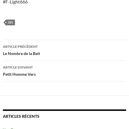
#F-Light666
391
Navigation
ARTICLE PRÉCÉDENT
des
Le Nombre de la Beit
articles
ARTICLE SUIVANT
Petit Homme Vers
ARTICLES RÉCENTS