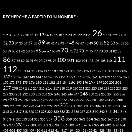
RECHERCHE À PARTIR D’UN NOMBRE :
26
13
2
7
10
20
21
22
23
27
31
1
3
5
6
8
9
11
12
14
15
16
18
19
25
28
29
30
39
52
33
45
32
37
50
40
42
53
34
35
36
38
41
43
44
46
47
48
49
51
54
55
56
70
65
73
72
63
66
78
80
58
59
60
61
62
64
67
68
69
71
74
75
77
81
82
85
111
86
100
101
87
95
88
89
90
91
94
96
98
99
102
104
105
106
108
110
112
118
120
113
114
115
116
117
121
123
125
126
127
129
130
131
133
136
137
138
140
142
143
144
146
148
150
151
156
157
158
160
161
162
163
166
167
168
186
173
182
197
206
170
172
175
176
180
181
183
184
193
196
199
200
203
207
212
216
219
208
209
214
215
217
218
220
221
222
223
224
225
226
227
228
248
240
229
230
231
232
233
235
236
237
245
246
247
250
252
253
254
255
256
260
257
262
263
266
267
269
270
271
272
273
275
276
277
281
282
284
286
288
300
301
306
289
290
291
292
293
294
296
297
299
302
303
305
308
310
313
314
333
345
315
340
346
316
317
318
320
323
328
329
330
332
336
337
338
342
343
358
357
359
363
364
365
369
348
349
352
353
354
355
356
360
366
367
370
376
377
386
391
402
372
373
380
381
382
383
385
389
396
397
399
400
401
404
412
405
406
407
408
409
410
411
414
417
419
420
421
422
424
428
430
433
435