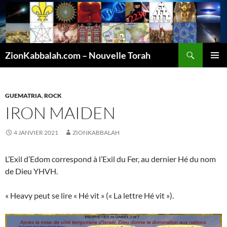
Recherche
ZionKabbalah.com – Nouvelle Torah
ALLER
MENU
AU
PRINCI
CONTENU
GUEMATRIA
,
ROCK
IRON MAIDEN
4 JANVIER 2021
ZIONKABBALAH
L’Exil d’Edom correspond à l’Exil du Fer, au dernier Hé du nom
de Dieu YHVH.
« Heavy peut se lire « Hé vit » (« La lettre Hé vit »).