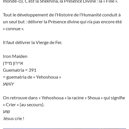
monde-ci). C’est la Shekhina, la Présence Divine : la « Fille ».
Tout le développement de l’Histoire de l’Humanité conduit à
un seul but : délivrer la Présence divine qui n’a pas encore été
« connue ».
Il faut délivrer la Vierge de Fer.
Iron Maiden
איירון מיידן
Guematria = 391
= guematria de « Yehoshoua »
יהושע
On retrouve dans « Yehoshoua » la racine « Shoua » qui signifie
« Crier » (au secours).
שוע
Jésus crie !